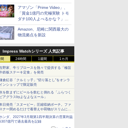
見放題
アマゾン「Prime Video」、
「賞金1億円の究極実験 トモ
ダチ100人よべるかな？」シ
ーズン2の参加者公開
Amazon、尼崎に関西最大の
物流拠点を新設
Impress Watchシリーズ 人気記事
時間
24時間
1週間
1カ月
吉野家、牛リブロースを熱々で提供する「極旨
牛鉄板ステーキ定食」を発売
鎌倉紅谷「クルミッ子」“切り落とし”をオンラ
インショップで限定販売
水を飲まずにビールを飲むと倒れる「ふらつく
ビアグラスbyよなよなエール」
本日発売「スヌーピー」圧縮収納ポーチ。ファ
スナー閉めるだけで着替えや荷物がスリムにま
とまる
ホンダ、2027年3月期第1四半期決算の営業利益
5307億円で過去最高を記録