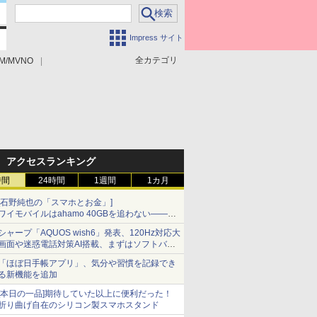
Impress サイト
全カテゴリ
M/MVNO
アクセスランキング
時間
24時間
1週間
1カ月
[石野純也の「スマホとお金」]
ワイモバイルはahamo 40GBを追わない――単
身向け「超おトク割」の安さと1年限定の注意
シャープ「AQUOS wish6」発表、120Hz対応大
点
画面や迷惑電話対策AI搭載、まずはソフトバン
クの法人向け
「ほぼ日手帳アプリ」、気分や習慣を記録でき
る新機能を追加
[本日の一品]期待していた以上に便利だった！
折り曲げ自在のシリコン製スマホスタンド