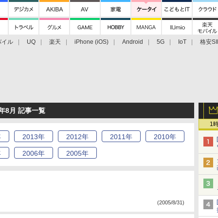
バイル
UQ
楽天
iPhone (iOS)
Android
5G
IoT
格安SI
アクセサリー
業界動向
法人向け
最新技術/その他
年8月 記事一覧
1
年
2013
年
2012
年
2011
年
2010
年
年
2006
年
2005
年
(2005/8/31)