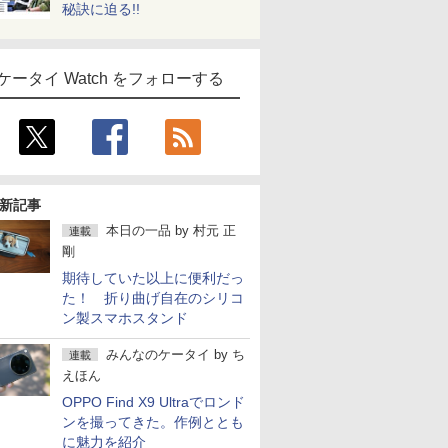
秘訣に迫る!!
ケータイ Watch をフォローする
新記事
本日の一品
by
村元 正
連載
剛
期待していた以上に便利だっ
た！ 折り曲げ自在のシリコ
ン製スマホスタンド
みんなのケータイ
by
ち
連載
えほん
OPPO Find X9 Ultraでロンド
ンを撮ってきた。作例ととも
に魅力を紹介