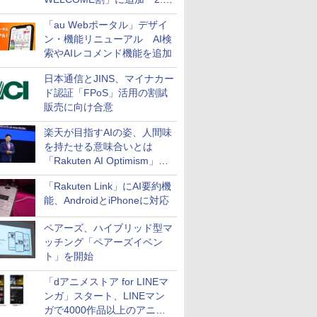
万円引き
「au Webポータル」デザイ
ン・機能リニューアル AI検
索やAIレコメンド機能を追加
日本通信とJINS、マイナカー
ド認証「FPoS」活用の割賦
販売に向け合意
楽天が目指すAIの姿、人間味
を持たせる意味合いとは
「Rakuten AI Optimism」三
木谷氏の基調講演
「Rakuten Link」にAI要約機
能、AndroidとiPhoneに対応
ペアーズ、ハイブリッド型マ
ッチング「ペアーズイベン
ト」を開始
「dアニメストア for LINEマ
ンガ」スタート、LINEマン
ガで4000作品以上のアニメ