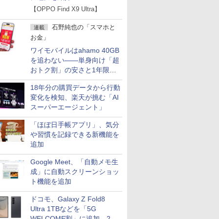
【OPPO Find X9 Ultra】
石野純也の「スマホと
連載
お金」
ワイモバイルはahamo 40GB
を追わない――単身向け「超
おトク割」の安さと1年限定
の注意点
18年分の購買データから行動
変化を検知、楽天が挑む「AI
スーパーエージェント」
「ほぼ日手帳アプリ」、気分
や習慣を記録できる新機能を
追加
Google Meet、「自動メモ生
成」に自動スクリーンショッ
ト機能を追加
ドコモ、Galaxy Z Fold8
Ultra 1TBなどを「5G
WELCOME割」に追加 2.2