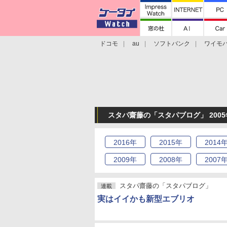
ドコモ
au
ソフトバンク
ワイモ
格安スマホ/SIMフリースマホ
周辺機器/
スタパ齋藤の「スタパブログ」 2005
2016
年
2015
年
2014
2009
年
2008
年
2007
スタパ齋藤の「スタパブログ」
連載
実はイイかも新型エブリオ