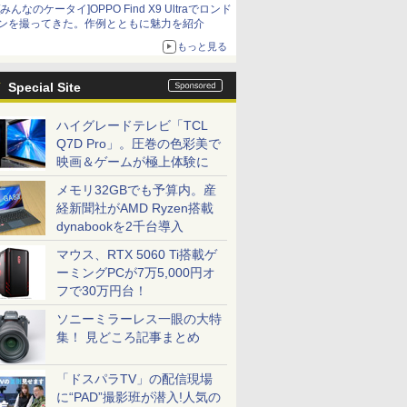
[みんなのケータイ]OPPO Find X9 Ultraでロンド
ンを撮ってきた。作例とともに魅力を紹介
もっと見る
Special Site
ハイグレードテレビ「TCL
Q7D Pro」。圧巻の色彩美で
映画＆ゲームが極上体験に
メモリ32GBでも予算内。産
経新聞社がAMD Ryzen搭載
dynabookを2千台導入
マウス、RTX 5060 Ti搭載ゲ
ーミングPCが7万5,000円オ
フで30万円台！
ソニーミラーレス一眼の大特
集！ 見どころ記事まとめ
「ドスパラTV」の配信現場
に“PAD”撮影班が潜入!人気の