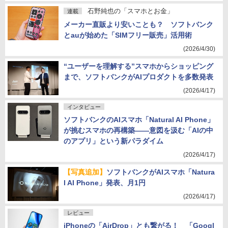
石野純也の「スマホとお金」
連載
メーカー直販より安いことも？ ソフトバンク
とauが始めた「SIMフリー販売」活用術
(2026/4/30)
“ユーザーを理解する”スマホからショッピング
まで、ソフトバンクがAIプロダクトを多数発表
(2026/4/17)
インタビュー
ソフトバンクのAIスマホ「Natural AI Phone」
が挑むスマホの再構築――意図を汲む「AIの中
のアプリ」という新パラダイム
(2026/4/17)
【写真追加】
ソフトバンクがAIスマホ「Natura
l AI Phone」発表、月1円
(2026/4/17)
レビュー
iPhoneの「AirDrop」とも繋がる！ 「Googl