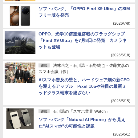
ソフトバンク、「OPPO Find X9 Ultra」のSIM
フリー版を発売
(2026/7/8)
OPPO、光学10倍望遠搭載のフラッグシップ
「Find X9 Ultra」を7月8日に発売 カメラキ
ットも登場
(2026/6/18)
法林岳之・石川温・石野純也・佐藤文彦の
連載
スマホ会議（仮）
AIスマホ普及の壁と、ハードウェア畑の新CEO
を迎えるアップル Pixel 10aや注目の最新ミ
ッドクラス端末を総ざらい
(2026/5/15)
石川温の「スマホ業界 Watch」
連載
ソフトバンク「Natural AI Phone」から見え
た"AIスマホ"の可能性と課題
(2026/5/1)