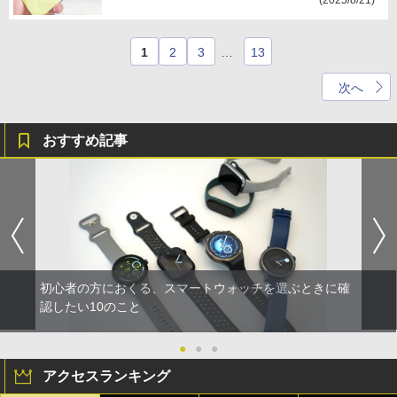
(2025/8/21)
1
2
3
…
13
次へ
おすすめ記事
初心者の方におくる、スマートウォッチを選ぶときに確
認したい10のこと
●
●
●
アクセスランキング