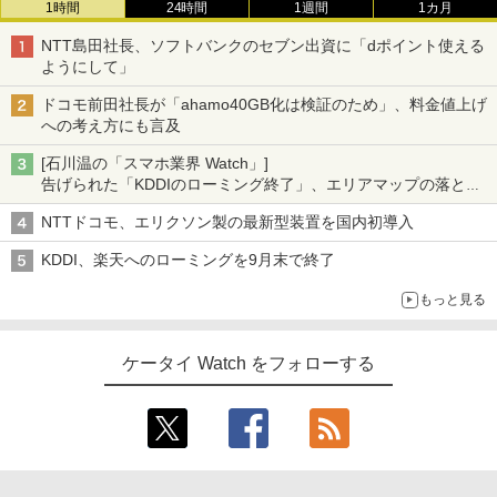
1時間
24時間
1週間
1カ月
NTT島田社長、ソフトバンクのセブン出資に「dポイント使える
ようにして」
ドコモ前田社長が「ahamo40GB化は検証のため」、料金値上げ
への考え方にも言及
[石川温の「スマホ業界 Watch」]
告げられた「KDDIのローミング終了」、エリアマップの落とし
穴と楽天モバイルの課題
NTTドコモ、エリクソン製の最新型装置を国内初導入
KDDI、楽天へのローミングを9月末で終了
もっと見る
ケータイ Watch をフォローする