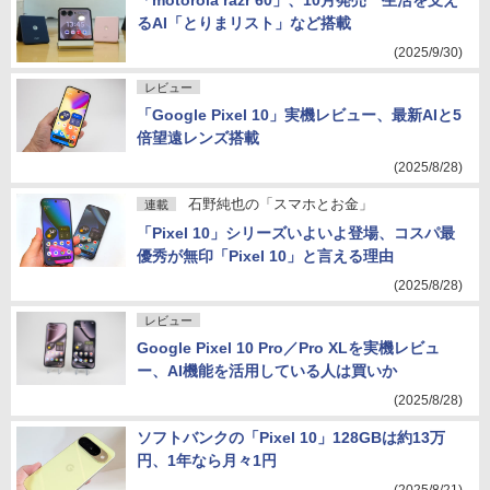
「motorola razr 60」、10月発売 生活を支え
るAI「とりまリスト」など搭載
(2025/9/30)
レビュー
「Google Pixel 10」実機レビュー、最新AIと5
倍望遠レンズ搭載
(2025/8/28)
石野純也の「スマホとお金」
連載
「Pixel 10」シリーズいよいよ登場、コスパ最
優秀が無印「Pixel 10」と言える理由
(2025/8/28)
レビュー
Google Pixel 10 Pro／Pro XLを実機レビュ
ー、AI機能を活用している人は買いか
(2025/8/28)
ソフトバンクの「Pixel 10」128GBは約13万
円、1年なら月々1円