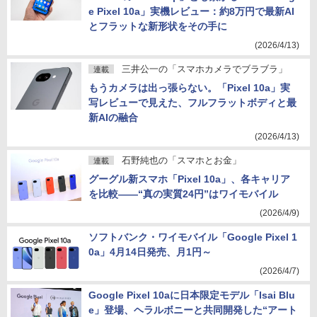
e Pixel 10a」実機レビュー：約8万円で最新AI
とフラットな新形状をその手に
(2026/4/13)
三井公一の「スマホカメラでブラブラ」
連載
もうカメラは出っ張らない。「Pixel 10a」実
写レビューで見えた、フルフラットボディと最
新AIの融合
(2026/4/13)
石野純也の「スマホとお金」
連載
グーグル新スマホ「Pixel 10a」、各キャリア
を比較――“真の実質24円”はワイモバイル
(2026/4/9)
ソフトバンク・ワイモバイル「Google Pixel 1
0a」4月14日発売、月1円～
(2026/4/7)
Google Pixel 10aに日本限定モデル「Isai Blu
e」登場、ヘラルボニーと共同開発した“アート