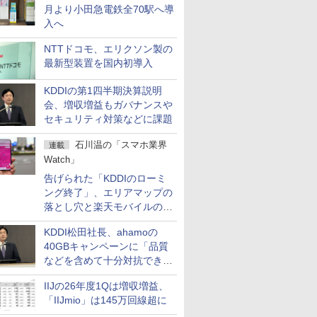
月より小田急電鉄全70駅へ導
入へ
NTTドコモ、エリクソン製の
最新型装置を国内初導入
KDDIの第1四半期決算説明
会、増収増益もガバナンスや
セキュリティ対策などに課題
石川温の「スマホ業界
連載
Watch」
告げられた「KDDIのローミ
ング終了」、エリアマップの
落とし穴と楽天モバイルの課
題
KDDI松田社長、ahamoの
40GBキャンペーンに「品質
などを含めて十分対抗でき
る」
IIJの26年度1Qは増収増益、
「IIJmio」は145万回線超に