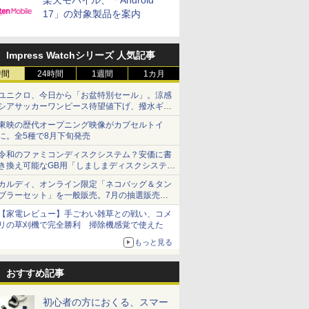
楽天モバイル、「Android
17」の対象製品を案内
Impress Watchシリーズ 人気記事
時間
24時間
1週間
1カ月
ユニクロ、今日から「お盆特別セール」。涼感
シアサッカーワンピース待望値下げ、撥水ギア
ショーツは1990円に
東映の歴代オープニング映像がカプセルトイ
に。全5種で8月下旬発売
令和のファミコンディスクシステム？安価に書
き換え可能なGB用「しましまディスクシステ
ム」
カルディ、オンライン限定「ネコバッグ＆タン
ブラーセット」を一般販売。7月の抽選販売の
当選無効分
【家電レビュー】手ごわい雑草との戦い、コメ
リの草刈機で完全勝利 掃除機感覚で使えた
もっと見る
おすすめ記事
初心者の方におくる、スマー