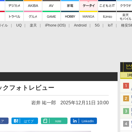
バイル
UQ
楽天
iPhone (iOS)
Android
5G
IoT
格安SI
アクセサリー
業界動向
法人向け
最新技術/その他
1
クイックフォトレビュー
岩井 祐一郎
2025年12月11日 10:00
ェア
はてブ
note
LinkedIn