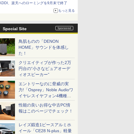
KDDI、楽天へのローミングを9月末で終了
もっと見る
Special Site
鳥肌ものの「DENON
HOME」サウンドを体感し
た！
クリエイティブが作った2万
円台の“小さなピュアオーデ
ィオスピーカー”
エントリーなのに脅威の実
力!「Osprey」Noble Audioワ
イヤレスイヤフォン4機種を
一気に聴く
性能の良いお得な中古PC情
報はこのページでチェック！
レイズ鍛造1ピースアルミホ
イール「CE28 N-plus」軽量