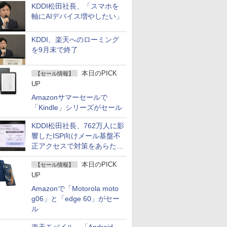
KDDI松田社長、「スマホを
軸にAIデバイス増やしたい」
KDDI、楽天へのローミング
を9月末で終了
本日のPICK
【セール情報】
UP
Amazonサマーセールで
「Kindle」シリーズがセール
KDDI松田社長、762万人に影
響したISP向けメール基盤不
正アクセスで対策をあらため
て説明
本日のPICK
【セール情報】
UP
Amazonで「Motorola moto
g06」と「edge 60」がセー
ル