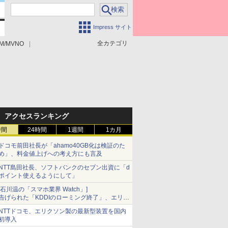
Impress サイト
全カテゴリ
M/MVNO
アクセスランキング
時間
24時間
1週間
1カ月
ドコモ前田社長が「ahamo40GB化は検証のた
め」、料金値上げへの考え方にも言及
NTT島田社長、ソフトバンクのセブン出資に「d
ポイント使えるようにして」
[石川温の「スマホ業界 Watch」]
告げられた「KDDIのローミング終了」、エリア
マップの落とし穴と楽天モバイルの課題
NTTドコモ、エリクソン製の最新型装置を国内
初導入