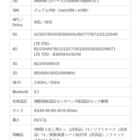
OS
Android 15ベースのXiaomi HyperOS 2
SIM
デュアルSIM（nanoSIM＋eSIM）
NFC／
対応／対応
Felica
5G
n1/3/5/7/8/20/28/38/40/41/66/77/78/71/2/12/26/48
LTE FDD：
4G
B1/2/3/4/5/7/8/12/13/17/18/19/20/26/28/32/66/71
LTE TDD：B38/40/41/42/48
3G
B1/2/4/5/8/6/19
2G
850/900/1800/1900MHz
Wi-Fi
2.4GHz／5GHz
Bluetooth
5.1
生体認証
側面指紋認証センサー／AI顔認証ロック解除
サイズ
約169.48×80.45×8.40mm
重さ
約217g
SIM取り出し用ピン（試供品）×1／ソフトケース（試供
同梱品
品）×1／画面保護シート貼付済（試供品）／クイック