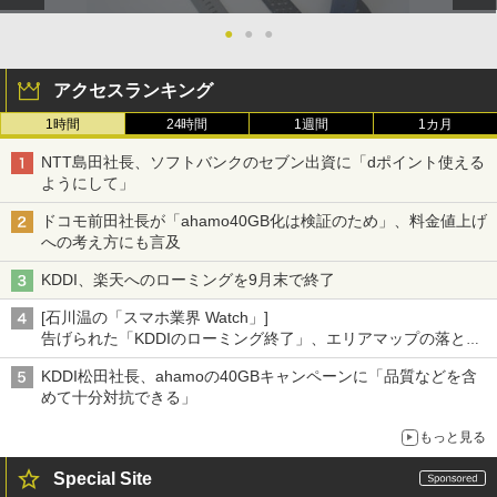
●
●
●
アクセスランキング
1時間
24時間
1週間
1カ月
NTT島田社長、ソフトバンクのセブン出資に「dポイント使える
ようにして」
ドコモ前田社長が「ahamo40GB化は検証のため」、料金値上げ
への考え方にも言及
KDDI、楽天へのローミングを9月末で終了
[石川温の「スマホ業界 Watch」]
告げられた「KDDIのローミング終了」、エリアマップの落とし
穴と楽天モバイルの課題
KDDI松田社長、ahamoの40GBキャンペーンに「品質などを含
めて十分対抗できる」
もっと見る
Special Site