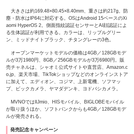
大きさは約169.48×80.45×8.40mm、重さは約217g。防
塵・防水はIP64に対応する。OSはAndroid 15ベースのXi
aomi HyperOS 2。側面指紋認証センサーとAI顔認証によ
る生体認証が利用できる。カラーは、リップルグリー
ン、ミッドナイトブラック、チタングレーの3色。
オープンマーケットモデルの価格は4GB／128GBモデ
ルが3万1980円、8GB／256GBモデルが3万6980円。販
売チャネルは、シャオミ公式サイトや直営店、Amazon.c
o.jp、楽天市場、TikTokショップなどのオンラインストア
に加えて、エディオン、コジマ、上新電機、ソフマッ
プ、ビックカメラ、ヤマダデンキ、ヨドバシカメラ。
MVNOではIIJmio、HISモバイル、BIGLOBEモバイル
が取り扱うほか、ソフトバンクからも4GB／128GBモデ
ルが発売される。
発売記念キャンペーン