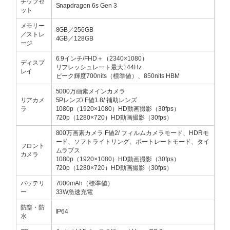
チップセ
Snapdragon 6s Gen 3
ット
メモリー
8GB／256GB
／ストレ
4GB／128GB
ージ
6.9インチ/FHD＋（2340×1080）
ディスプ
リフレッシュレート最大144Hz
レイ
ピーク輝度700nits（標準値）、850nits HBM
5000万画素メインカメラ
リアカメ
5Pレンズ/ F値1.8/ 補助レンズ
ラ
1080p（1920×1080）HD動画撮影（30fps）
720p（1280×720）HD動画撮影（30fps）
800万画素カメラ F値2/ フィルムカメラモード、HDRモ
ード、ソフトライトリング、ポートレートモード、タイ
フロント
ムラプス
カメラ
1080p（1920×1080）HD動画撮影（30fps）
720p（1280×720）HD動画撮影（30fps）
バッテリ
7000mAh（標準値）
ー
33W急速充電
防塵・防
IP64
水