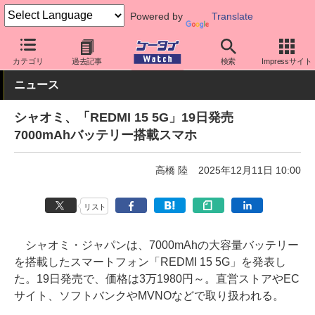
Powered by
Translate
ケータイ Watch
OS
Android
シャオミ
カテゴリ
過去記事
検索
Impressサイト
ニュース
シャオミ、「REDMI 15 5G」19日発売
7000mAhバッテリー搭載スマホ
高橋 陸
2025年12月11日 10:00
リスト
シャオミ・ジャパンは、7000mAhの大容量バッテリー
を搭載したスマートフォン「REDMI 15 5G」を発表し
た。19日発売で、価格は3万1980円～。直営ストアやEC
サイト、ソフトバンクやMVNOなどで取り扱われる。