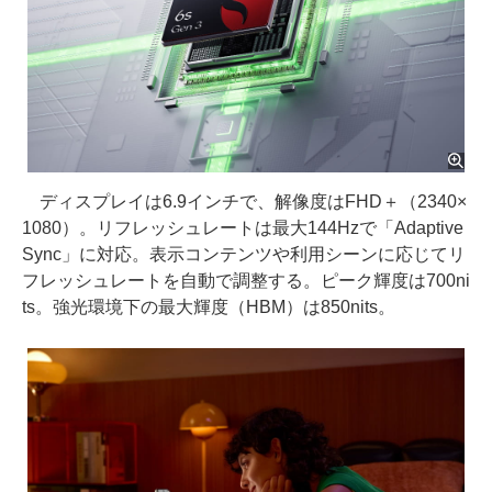
ディスプレイは6.9インチで、解像度はFHD＋（2340×
1080）。リフレッシュレートは最大144Hzで「Adaptive
Sync」に対応。表示コンテンツや利用シーンに応じてリ
フレッシュレートを自動で調整する。ピーク輝度は700ni
ts。強光環境下の最大輝度（HBM）は850nits。