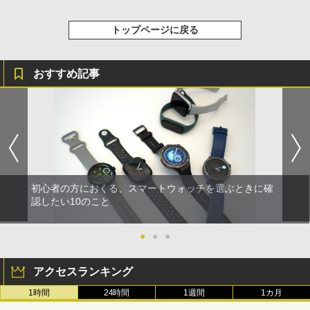
トップページに戻る
おすすめ記事
初心者の方におくる、スマートウォッチを選ぶときに確
認したい10のこと
●
●
●
アクセスランキング
1時間
24時間
1週間
1カ月