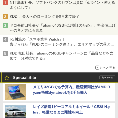
NTT島田社長、ソフトバンクのセブン出資に「dポイント使える
ようにして」
KDDI、楽天へのローミングを9月末で終了
ドコモ前田社長が「ahamo40GB化は検証のため」、料金値上げ
への考え方にも言及
[石川温の「スマホ業界 Watch」]
告げられた「KDDIのローミング終了」、エリアマップの落とし
穴と楽天モバイルの課題
KDDI松田社長、ahamoの40GBキャンペーンに「品質などを含
めて十分対抗できる」
もっと見る
Special Site
メモリ32GBでも予算内。産経新聞社がAMD R
yzen搭載dynabookを2千台導入
レイズ鍛造1ピースアルミホイール「CE28 N-p
lus」軽量なままに剛性を向上