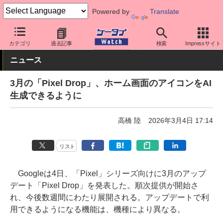
Powered by
Translate
ケータイ Watch
OS
Android
Pixel
カテゴリ
過去記事
検索
Impressサイト
ニュース
3月の「Pixel Drop」、ホーム画面のアイコンをAI
生成できるように
高橋 陸
2026年3月4日 17:14
リスト
Googleは4日、「Pixel」シリーズ向けに3月のアップ
デート「Pixel Drop」を発表した。順次提供が開始さ
れ、今後数週間にわたり展開される。アップデートで利
用できるようになる機能は、機種により異なる。