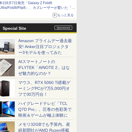
本日8月7日発売「Galaxy Z Fold8
Ultra/Fold8/Flip8」、カズレーザーが驚いた「そ
ば屋のメニュー並みの薄さ」
もっと見る
Special Site
Amazon プライムデー過去最
安! Anker注目プロジェクタ
ー3モデルを使ってみた
AIスマートノートの
iFLYTEK「AINOTE 2」はな
ぜ魅力的なのか？
マウス、RTX 5060 Ti搭載ゲ
ーミングPCが7万5,000円オ
フで30万円台！
ハイグレードテレビ「TCL
Q7D Pro」。圧巻の色彩美で
映画＆ゲームが極上体験に
メモリ32GBでも予算内。産
経新聞社がAMD Ryzen搭載