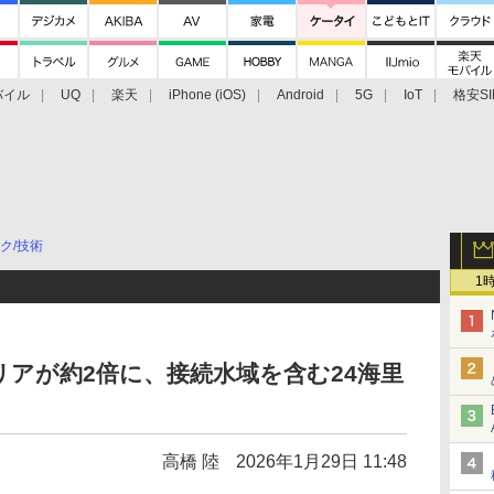
バイル
UQ
楽天
iPhone (iOS)
Android
5G
IoT
格安SI
アクセサリー
業界動向
法人向け
最新技術/その他
ク/技術
1
ectのエリアが約2倍に、接続水域を含む24海里
高橋 陸
2026年1月29日 11:48