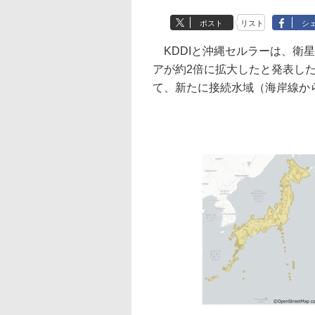
ポスト
リスト
シ
KDDIと沖縄セルラーは、衛星通信サ
アが約2倍に拡大したと発表し
て、新たに接続水域（海岸線か