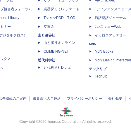
dフォーラム
リットーミュージック
AIRLINEweb
ップ担当者フォーラム
楽器探そう!デジマート
Jディフェンスニュー
ness Library
TシャツPOD T-OD
通訳翻訳ジャーナル
セミナー
立東舎
JレスキューWeb
 X（デジタルクロス）
山と溪谷社
イカロスアカデミー
山と溪谷オンライン
MdN
CLIMBING-NET
MdN Books
ブックス
近代科学社
MdN Design Interactiv
ing
近代科学社Digital
テックリブ
TechLib
広告掲載のご案内
編集部へのご連絡
プライバシーポリシー
会社概要
Copyright ©
2026
Impress Corporation. All rights reserved.