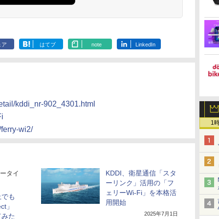
ェア
はてブ
note
LinkedIn
etail/kddi_nr-902_4301.html
i
1
ferry-wi2/
KDDI、衛星通信「スタ
ータイ
ーリンク」活用の「フ
ェリーWi-Fi」を本格活
上でも
用開始
ect」
2025年7月1日
てみた