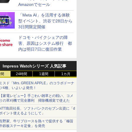
Amazonでセール
「Meta AI」を活用する体験
型イベント、渋谷で28日から
3日間限定開催
ドコモ・バイクシェアの障
害、原因はシステム移行 都
内は明日7日に復旧作業
Impress Watchシリーズ 人気記事
時間
24時間
1週間
1カ月
ミスド「Mrs. GREEN APPLE」のコラボドーナ
ツ4種、いよいよ発売！
【家電レビュー】手ごわい雑草との戦い、コメ
リの草刈機で完全勝利 掃除機感覚で使えた
NTT島田社長、ソフトバンクのセブン出資に「d
ポイント使えるようにして」
吉野家、牛リブロースを熱々で提供する「極旨
牛鉄板ステーキ定食」を発売