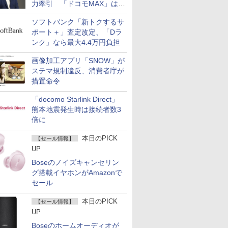
力牽引 「ドコモMAX」は
400万契約突破
ソフトバンク「新トクするサ
ポート＋」査定改定、「Dラ
ンク」なら最大4.4万円負担
画像加工アプリ「SNOW」が
ステマ規制違反、消費者庁が
措置命令
「docomo Starlink Direct」
熊本地震発生時は接続者数3
倍に
本日のPICK
【セール情報】
UP
Boseのノイズキャンセリン
グ搭載イヤホンがAmazonで
セール
本日のPICK
【セール情報】
UP
Boseのホームオーディオが