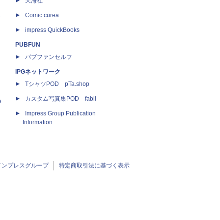
天海社
ス
Comic curea
impress QuickBooks
PUBFUN
パブファンセルフ
IPGネットワーク
TシャツPOD pTa.shop
カスタム写真集POD fabli
e
Impress Group Publication
Information
インプレスグループ
特定商取引法に基づく表示