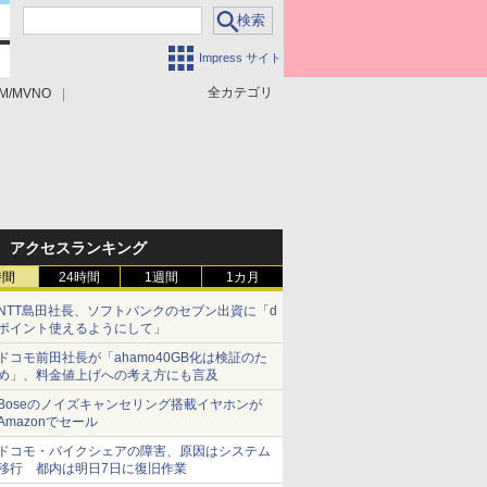
Impress サイト
全カテゴリ
M/MVNO
アクセスランキング
時間
24時間
1週間
1カ月
NTT島田社長、ソフトバンクのセブン出資に「d
ポイント使えるようにして」
ドコモ前田社長が「ahamo40GB化は検証のた
め」、料金値上げへの考え方にも言及
Boseのノイズキャンセリング搭載イヤホンが
Amazonでセール
ドコモ・バイクシェアの障害、原因はシステム
移行 都内は明日7日に復旧作業