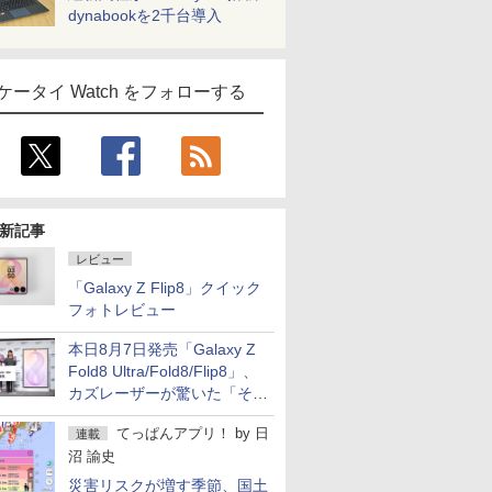
dynabookを2千台導入
ケータイ Watch をフォローする
新記事
レビュー
「Galaxy Z Flip8」クイック
フォトレビュー
本日8月7日発売「Galaxy Z
Fold8 Ultra/Fold8/Flip8」、
カズレーザーが驚いた「そば
屋のメニュー並みの薄さ」
てっぱんアプリ！
by
日
連載
沼 諭史
災害リスクが増す季節、国土