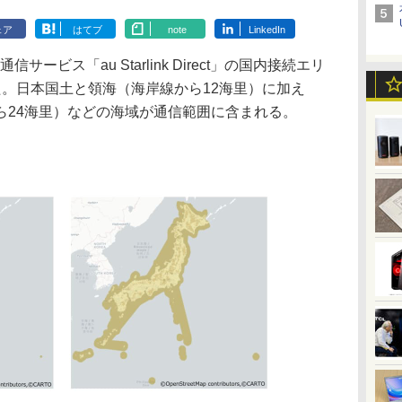
ェア
はてブ
note
LinkedIn
ービス「au Starlink Direct」の国内接続エリ
た。日本国土と領海（海岸線から12海里）に加え
ら24海里）などの海域が通信範囲に含まれる。