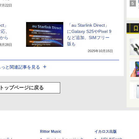
年7月22日
ect」
「au Starlink Direct」
対応、
にGalaxy S25やPixel 9
種から
など追加、SIMフリー
版も
年8月28日
2025年10月15日
もっと関連記事を見る
トップページに戻る
Rittor Music
イカロス出版