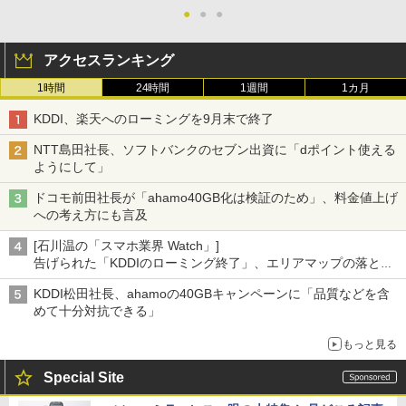
●
●
●
アクセスランキング
1時間
24時間
1週間
1カ月
KDDI、楽天へのローミングを9月末で終了
NTT島田社長、ソフトバンクのセブン出資に「dポイント使える
ようにして」
ドコモ前田社長が「ahamo40GB化は検証のため」、料金値上げ
への考え方にも言及
[石川温の「スマホ業界 Watch」]
告げられた「KDDIのローミング終了」、エリアマップの落とし
穴と楽天モバイルの課題
KDDI松田社長、ahamoの40GBキャンペーンに「品質などを含
めて十分対抗できる」
もっと見る
Special Site