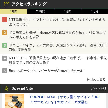
アクセスランキング
1時間
24時間
1週間
1カ月
NTT島田社長、ソフトバンクのセブン出資に「dポイント使える
ようにして」
ドコモ前田社長が「ahamo40GB化は検証のため」、料金値上げ
への考え方にも言及
ドコモ・バイクシェアの障害、原因はシステム移行 都内は明日
7日に復旧作業
NTTドコモ、通信品質改善の現在地は「道半ば」 都市部に優先
投資で年度内の改善目指す
BoseのポータブルスピーカーがAmazonでセール
もっと見る
Special Site
SOUNDPEATSのイヤカフ型イヤフォン「UU2
イヤーカフ」をイヤカフマニアが語る