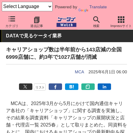
Powered by
Translate
ケータイ Watch
業界動向
調査
カテゴリ
過去記事
検索
Impressサイト
DATAで見るケータイ業界
キャリアショップ数は半年前から143店減の全国
6999店舗に、約3年で1027店舗が消滅
MCA
2025年6月1日 06:00
リスト
MCAは、2025年3月から5月にかけて国内通信キャリ
ア各社の「キャリアショップ」に関する調査を実施し、
その結果を調査資料「キャリアショップの展開状況と店
舗・代理店一覧 2025春」として取りまとめた。同資料を
もとに、国内におけるキャリアショップの最新動向を探