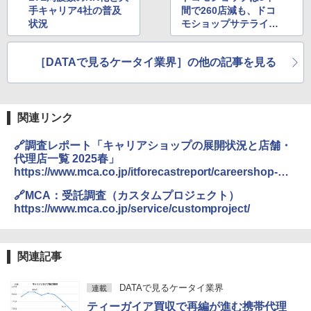
手キャリア4社の普及
間で260店減も、ドコ
状況
モショップサテライト
が170店規模に
［DATAで見るケータイ業界］の他の記事を見る
関連リンク
🔗調査レポート「キャリアショップの展開状況と店舗・
代理店一覧 2025春」
https://www.mca.co.jp/itforecastreport/careershop-
2025-spring/
🔗MCA：受託調査（カスタムプロジェクト）
https://www.mca.co.jp/service/customproject/
関連記事
DATAで見るケータイ業界
連載
ティーガイア買収で再編が進む携帯代理