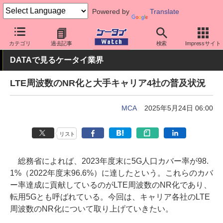
Powered by
Translate
ケータイ Watch
業界動向
調査
カテゴリ
過去記事
検索
Impressサイト
DATAで見るケータイ業界
LTE周波数のNR化と大手キャリア4社の普及状況
MCA
2025年5月24日 06:00
リスト
総務省によれば、2023年度末に5G人口カバー率が98.
1%（2022年度末96.6%）に達したという。これらのカバ
ー率達成に貢献しているのがLTE周波数のNR化であり、
転用5Gとも呼ばれている。今回は、キャリア各社のLTE
周波数のNR化について取り上げていきたい。