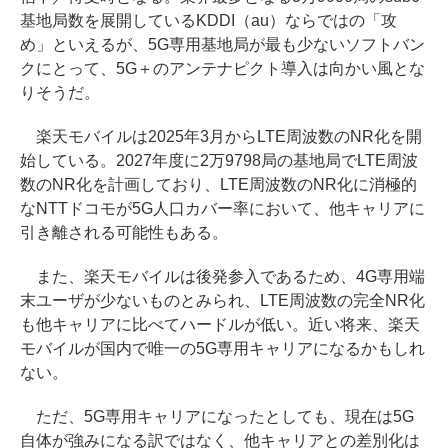
基地局数を展開しているKDDI（au）ならではの「攻
め」といえるが、5G専用基地局が最も少ないソフトバン
クにとって、5G＋のアンテナピクト導入は向かい風とな
りそうだ。
楽天モバイルは2025年3月からLTE周波数のNR化を開
始している。2027年度に2万9798局の基地局でLTE周波
数のNR化を計画しており、LTE周波数のNR化に消極的
なNTTドコモが5G人口カバー率において、他キャリアに
引き離される可能性もある。
また、楽天モバイルは後発参入であるため、4G専用端
末ユーザが少ないものとみられ、LTE周波数の完全NR化
も他キャリアに比べてハードルが低い。近い将来、楽天
モバイルが国内で唯一の5G専用キャリアになるかもしれ
ない。
ただ、5G専用キャリアになったとしても、現在は5G
自体が強みになる訳ではなく、他キャリアとの差別化は