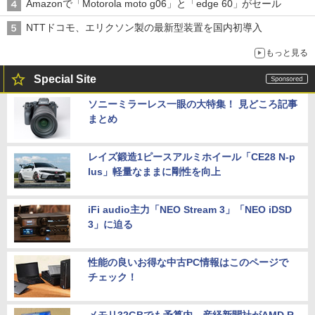
Amazonで「Motorola moto g06」と「edge 60」がセール
NTTドコモ、エリクソン製の最新型装置を国内初導入
もっと見る
Special Site
ソニーミラーレス一眼の大特集！ 見どころ記事
まとめ
レイズ鍛造1ピースアルミホイール「CE28 N-p
lus」軽量なままに剛性を向上
iFi audio主力「NEO Stream 3」「NEO iDSD
3」に迫る
性能の良いお得な中古PC情報はこのページで
チェック！
メモリ32GBでも予算内。産経新聞社がAMD R