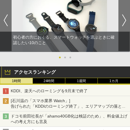
初心者の方におくる、スマートウォッチを選ぶときに確
認したい10のこと
●
●
●
アクセスランキング
1時間
24時間
1週間
1カ月
KDDI、楽天へのローミングを9月末で終了
[石川温の「スマホ業界 Watch」]
告げられた「KDDIのローミング終了」、エリアマップの落とし
穴と楽天モバイルの課題
ドコモ前田社長が「ahamo40GB化は検証のため」、料金値上げ
への考え方にも言及