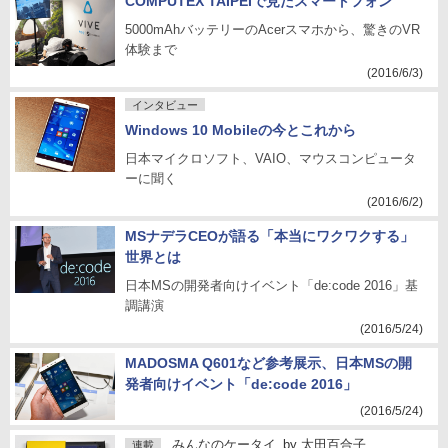
COMPUTEX TAIPEIで見たスマートフォン
5000mAhバッテリーのAcerスマホから、驚きのVR
体験まで
(2016/6/3)
インタビュー
Windows 10 Mobileの今とこれから
日本マイクロソフト、VAIO、マウスコンピュータ
ーに聞く
(2016/6/2)
MSナデラCEOが語る「本当にワクワクする」
世界とは
日本MSの開発者向けイベント「de:code 2016」基
調講演
(2016/5/24)
MADOSMA Q601など参考展示、日本MSの開
発者向けイベント「de:code 2016」
(2016/5/24)
みんなのケータイ
by
太田百合子
連載