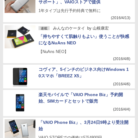
サポート」、VAIOストアで提供
1年タイプは先行予約特典で無料に
(2016/4/13)
みんなのケータイ
by
山根康宏
連載
「持ちやすくて肌触りもよい」使うことが快感
になるNuAns NEO
【NuAns NEO】
(2016/4/8)
コヴィア、5インチのビジネス向けWindows 1
0スマホ「BREEZ X5」
(2016/4/6)
楽天モバイルで「VAIO Phone Biz」予約開
始、SIMカードとセットで販売
(2016/4/4)
「VAIO Phone Biz」、3月24日9時より受注開
始
VAIO STOREでの価格は5万4800円