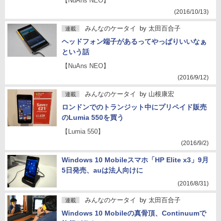
【NuAns NEO】
(2016/10/13)
みんなのケータイ
by
太田百合子
連載
ヘッドフォン端子があるってやっぱりいいなぁ
という話
【NuAns NEO】
(2016/9/12)
みんなのケータイ
by
山根康宏
連載
ロンドンでのトランジット中にプリペイド販売
のLumia 550を買う
【Lumia 550】
(2016/9/2)
Windows 10 Mobileスマホ「HP Elite x3」9月
5日発売、auは法人向けに
(2016/8/31)
みんなのケータイ
by
太田百合子
連載
Windows 10 Mobileの真骨頂、Continuumで