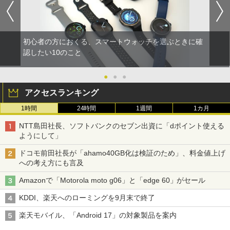
初心者の方におくる、スマートウォッチを選ぶときに確
認したい10のこと
●
●
●
アクセスランキング
1時間
24時間
1週間
1カ月
NTT島田社長、ソフトバンクのセブン出資に「dポイント使える
ようにして」
ドコモ前田社長が「ahamo40GB化は検証のため」、料金値上げ
への考え方にも言及
Amazonで「Motorola moto g06」と「edge 60」がセール
KDDI、楽天へのローミングを9月末で終了
楽天モバイル、「Android 17」の対象製品を案内