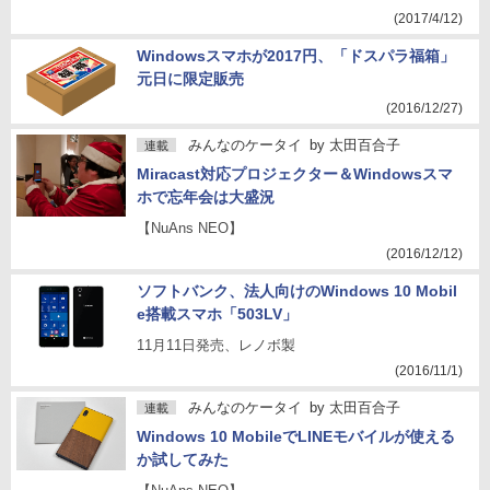
(2017/4/12)
Windowsスマホが2017円、「ドスパラ福箱」
元日に限定販売
(2016/12/27)
みんなのケータイ
by
太田百合子
連載
Miracast対応プロジェクター＆Windowsスマ
ホで忘年会は大盛況
【NuAns NEO】
(2016/12/12)
ソフトバンク、法人向けのWindows 10 Mobil
e搭載スマホ「503LV」
11月11日発売、レノボ製
(2016/11/1)
みんなのケータイ
by
太田百合子
連載
Windows 10 MobileでLINEモバイルが使える
か試してみた