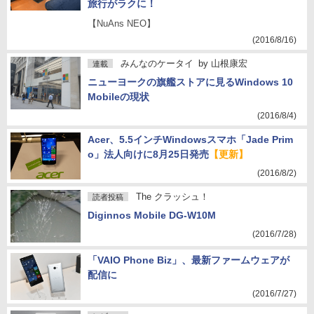
旅行がラクに！
【NuAns NEO】
(2016/8/16)
みんなのケータイ
by
山根康宏
連載
ニューヨークの旗艦ストアに見るWindows 10
Mobileの現状
(2016/8/4)
Acer、5.5インチWindowsスマホ「Jade Prim
o」法人向けに8月25日発売
【更新】
(2016/8/2)
The クラッシュ！
読者投稿
Diginnos Mobile DG-W10M
(2016/7/28)
「VAIO Phone Biz」、最新ファームウェアが
配信に
(2016/7/27)