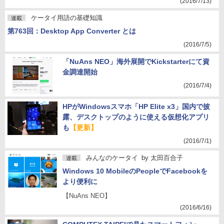
(2016/7/13)
ケータイ用語の基礎知識
連載
第763回：Desktop App Converter とは
(2016/7/5)
「NuAns NEO」海外展開でKickstarterにて資
金調達開始
(2016/7/4)
HPがWindowsスマホ「HP Elite x3」国内で披
露、デスクトップのように使える仮想化アプリ
も
【更新】
(2016/7/1)
みんなのケータイ
by
太田百合子
連載
Windows 10 MobileのPeopleでFacebookを
より便利に
【NuAns NEO】
(2016/6/16)