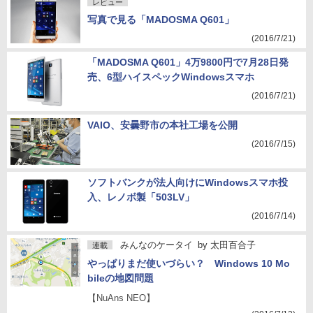
レビュー
写真で見る「MADOSMA Q601」
(2016/7/21)
「MADOSMA Q601」4万9800円で7月28日発
売、6型ハイスペックWindowsスマホ
(2016/7/21)
VAIO、安曇野市の本社工場を公開
(2016/7/15)
ソフトバンクが法人向けにWindowsスマホ投
入、レノボ製「503LV」
(2016/7/14)
みんなのケータイ
by
太田百合子
連載
やっぱりまだ使いづらい？ Windows 10 Mo
bileの地図問題
【NuAns NEO】