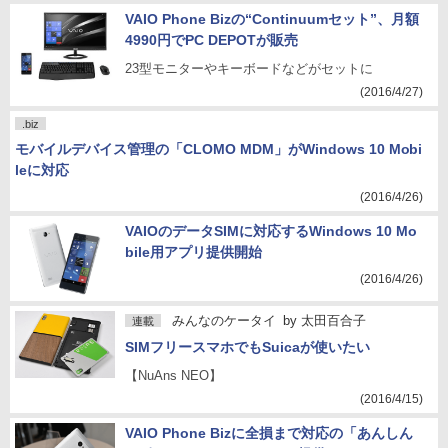
VAIO Phone Bizの“Continuumセット”、月額
4990円でPC DEPOTが販売
23型モニターやキーボードなどがセットに
(2016/4/27)
.biz
モバイルデバイス管理の「CLOMO MDM」がWindows 10 Mobi
leに対応
(2016/4/26)
VAIOのデータSIMに対応するWindows 10 Mo
bile用アプリ提供開始
(2016/4/26)
みんなのケータイ
by
太田百合子
連載
SIMフリースマホでもSuicaが使いたい
【NuAns NEO】
(2016/4/15)
VAIO Phone Bizに全損まで対応の「あんしん