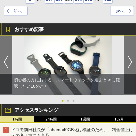
前へ
次へ
おすすめ記事
初心者の方におくる、スマートウォッチを選ぶときに確
認したい10のこと
●
●
●
アクセスランキング
1時間
24時間
1週間
1カ月
ドコモ前田社長が「ahamo40GB化は検証のため」、料金値上げ
への考え方にも言及