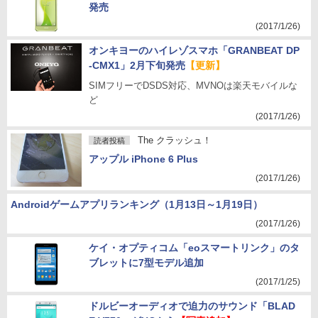
発売
(2017/1/26)
オンキヨーのハイレゾスマホ「GRANBEAT DP
-CMX1」2月下旬発売
【更新】
SIMフリーでDSDS対応、MVNOは楽天モバイルな
ど
(2017/1/26)
The クラッシュ！
読者投稿
アップル iPhone 6 Plus
(2017/1/26)
Androidゲームアプリランキング（1月13日～1月19日）
(2017/1/26)
ケイ・オプティコム「eoスマートリンク」のタ
ブレットに7型モデル追加
(2017/1/25)
ドルビーオーディオで迫力のサウンド「BLAD