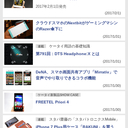
2017年2月1日発売
(2017/2/1)
クラウドスマホのNextbitがゲーミングマシン
のRazer傘下に
(2017/1/31)
ケータイ用語の基礎知識
連載
第791回：DTS Headphone:X とは
(2017/1/31)
DeNA、スマホ画面共有アプリ「Mirrativ」で
音声でやり取りできるコラボ機能
(2017/1/30)
ケータイ新製品SHOW CASE
FREETEL Priori 4
(2017/1/30)
スタパ齋藤の「スタパトロニクスMobile」
連載
iPhone 7 Plus用ケース「RAKUNI」を買う