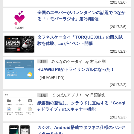
(2017/2/6)
全国のエモパーがバレンタインの話題でつなが
る「エモパーラジオ」第2弾開催
(2017/2/6)
タフネスケータイ「TORQUE X01」の耐久試
験を体験、auがイベント開催
(2017/2/3)
みんなのケータイ
by
村元正剛
連載
HUAWEI P9がトライリンガルになった！
【HUAWEI P9】
(2017/2/3)
てっぱんアプリ！
by
日沼諭史
連載
紙書類の整理に、クラウドに直結する「Googl
e ドライブ」のスキャナー機能
(2017/2/3)
カシオ、Android搭載でタフネス仕様のハンデ
ィターミナル