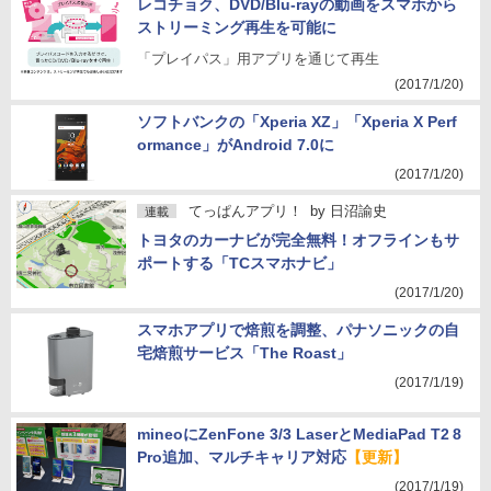
レコチョク、DVD/Blu-rayの動画をスマホから
ストリーミング再生を可能に
「プレイパス」用アプリを通じて再生
(2017/1/20)
ソフトバンクの「Xperia XZ」「Xperia X Perf
ormance」がAndroid 7.0に
(2017/1/20)
てっぱんアプリ！
by
日沼諭史
連載
トヨタのカーナビが完全無料！オフラインもサ
ポートする「TCスマホナビ」
(2017/1/20)
スマホアプリで焙煎を調整、パナソニックの自
宅焙煎サービス「The Roast」
(2017/1/19)
mineoにZenFone 3/3 LaserとMediaPad T2 8
Pro追加、マルチキャリア対応
【更新】
(2017/1/19)