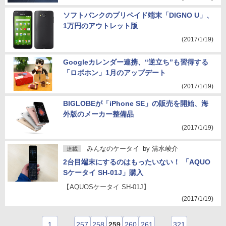
ソフトバンクのプリペイド端末「DIGNO U」、
1万円のアウトレット版
(2017/1/19)
Googleカレンダー連携、“逆立ち”も習得する
「ロボホン」1月のアップデート
(2017/1/19)
BIGLOBEが「iPhone SE」の販売を開始、海
外版のメーカー整備品
(2017/1/19)
みんなのケータイ
by
清水崚介
連載
2台目端末にするのはもったいない！ 「AQUO
Sケータイ SH-01J」購入
【AQUOSケータイ SH-01J】
(2017/1/19)
1
…
257
258
259
260
261
…
321