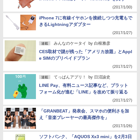
(2017/1/30)
iPhone 7に有線イヤホンを接続しつつ充電もで
きるLightningアダプター
(2017/1/27)
みんなのケータイ
by
白根雅彦
連載
CES取材で謎が残った「アメリカ放題」とAppl
e SIMのプリペイドプラン
(2017/1/27)
てっぱんアプリ！
by
日沼諭史
連載
LINE Pay、有料ニュース記事など、プラット
フォーム化が進む「LINE」を改めて振り返る
(2017/1/27)
「GRANBEAT」発表会、スマホの便利さを加
え「音楽プレーヤーの最高傑作を」
(2017/1/26)
ソフトバンク、「AQUOS Xx3 mini」を2月3日