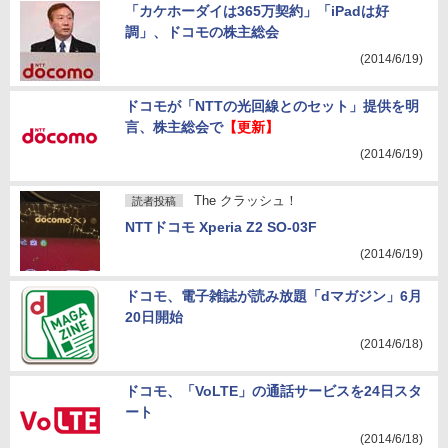
「カケホーダイは365万契約」「iPadは好
調」、ドコモの株主総会
(2014/6/19)
ドコモが「NTTの光回線とのセット」提供を明
言、株主総会で
【更新】
(2014/6/19)
The クラッシュ！
読者投稿
NTTドコモ Xperia Z2 SO-03F
(2014/6/19)
ドコモ、電子雑誌が読み放題「dマガジン」6月
20日開始
(2014/6/18)
ドコモ、「VoLTE」の通話サービスを24日スタ
ート
(2014/6/18)