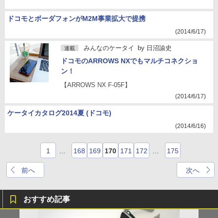
ドコモとボーダフォンがM2M事業拡大で提携
(2014/6/17)
みんなのケータイ
by
日沼諭史
連載
ドコモのARROWS NXでもマルチコネクショ
ン！
【ARROWS NX F-05F】
(2014/6/17)
ケータイカタログ2014夏 (ドコモ)
(2014/6/16)
1
…
168
169
170
171
172
…
175
前へ
次へ
おすすめ記事