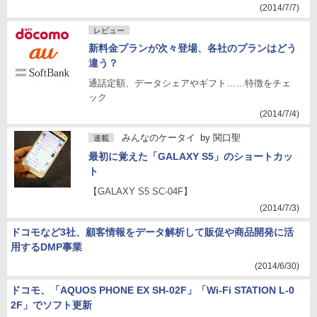
(2014/7/7)
レビュー
新料金プランが次々登場、各社のプランはどう
違う？
通話定額、データシェアやギフト……特徴をチェ
ック
(2014/7/4)
みんなのケータイ
by
関口聖
連載
最初に覚えた「GALAXY S5」のショートカッ
ト
【GALAXY S5 SC-04F】
(2014/7/3)
ドコモなど3社、顧客情報をデータ解析して販促や商品開発に活
用するDMP事業
(2014/6/30)
ドコモ、「AQUOS PHONE EX SH-02F」「Wi-Fi STATION L-0
2F」でソフト更新