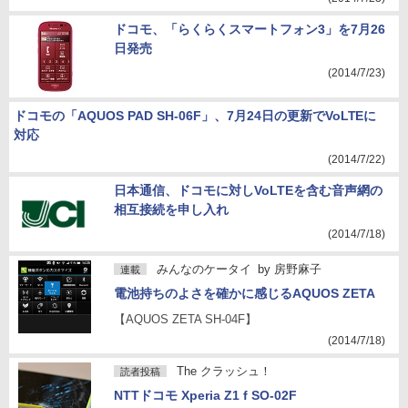
ドコモ、「らくらくスマートフォン3」を7月26
日発売
(2014/7/23)
ドコモの「AQUOS PAD SH-06F」、7月24日の更新でVoLTEに
対応
(2014/7/22)
日本通信、ドコモに対しVoLTEを含む音声網の
相互接続を申し入れ
(2014/7/18)
みんなのケータイ
by
房野麻子
連載
電池持ちのよさを確かに感じるAQUOS ZETA
【AQUOS ZETA SH-04F】
(2014/7/18)
The クラッシュ！
読者投稿
NTTドコモ Xperia Z1 f SO-02F