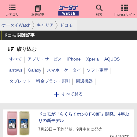
カテゴリ
過去記事
検索
Impressサイト
ケータイWatch
キャリア
ドコモ
ドコモ 関連記事
絞り込む
すべて
アプリ・サービス
iPhone
Xperia
AQUOS
arrows
Galaxy
スマホ・ケータイ
ソフト更新
タブレット
料金プラン・割引
周辺機器
ネットワーク/技術
通信障害
キーパーソン
電力
すべて見る
サポート
その他
ファーウェイ
5G
ahamo
法人
決済/金融
ドコモが「らくらくホン8 F-08F」開発、4年ぶ
りの新モデル
7月23日～予約開始、9月中旬に発売
(2014/7/23)