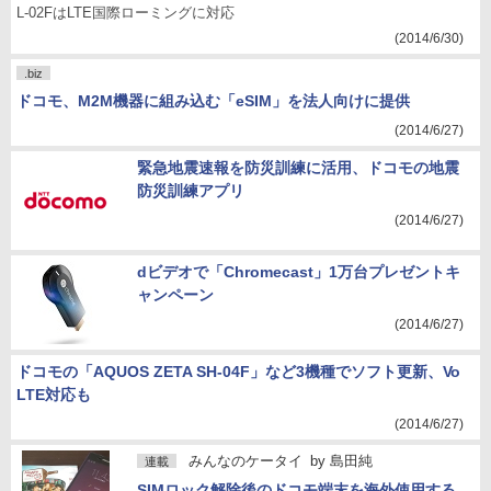
L-02FはLTE国際ローミングに対応
(2014/6/30)
.biz
ドコモ、M2M機器に組み込む「eSIM」を法人向けに提供
(2014/6/27)
緊急地震速報を防災訓練に活用、ドコモの地震
防災訓練アプリ
(2014/6/27)
dビデオで「Chromecast」1万台プレゼントキ
ャンペーン
(2014/6/27)
ドコモの「AQUOS ZETA SH-04F」など3機種でソフト更新、Vo
LTE対応も
(2014/6/27)
みんなのケータイ
by
島田純
連載
SIMロック解除後のドコモ端末を海外使用する