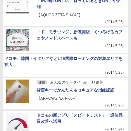
「Sweep ON」の「持っているときON」が便
利
【AQUOS ZETA SH-04F】
(2014/6/26)
「ドコモラウンジ」新装開店、くつろげるカフ
ェやノマドスペースも
(2014/6/25)
ドコモ、韓国・イタリアなどLTE国際ローミングの対象エリアを
拡大
(2014/6/25)
みんなのケータイ
by
川崎絵美
連載
背面キーでかんたん＆セキュアな指紋認証
【ARROWS NX F-05F】
(2014/6/25)
ドコモの新アプリ「スピードテスト」、通信品
質改善へ活用
(2014/6/24)