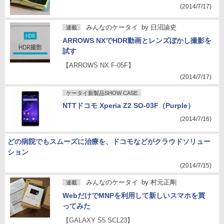
(2014/7/17)
みんなのケータイ
by
日沼諭史
連載
ARROWS NXでHDR動画とレンズぼかし撮影を
試す
【ARROWS NX F-05F】
(2014/7/17)
ケータイ新製品SHOW CASE
NTTドコモ Xperia Z2 SO-03F（Purple）
(2014/7/16)
どの病院でもスムーズに治療を、ドコモなどがクラウドソリュー
ション
(2014/7/15)
みんなのケータイ
by
村元正剛
連載
WebだけでMNPを利用して新しいスマホを買
ってみた
【GALAXY S5 SCL23】