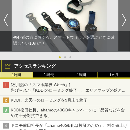
初心者の方におくる、スマートウォッチを選ぶときに確
認したい10のこと
●
●
●
アクセスランキング
1時間
24時間
1週間
1カ月
[石川温の「スマホ業界 Watch」]
告げられた「KDDIのローミング終了」、エリアマップの落とし
穴と楽天モバイルの課題
KDDI、楽天へのローミングを9月末で終了
KDDI松田社長、ahamoの40GBキャンペーンに「品質などを含
めて十分対抗できる」
ドコモ前田社長が「ahamo40GB化は検証のため」、料金値上げ