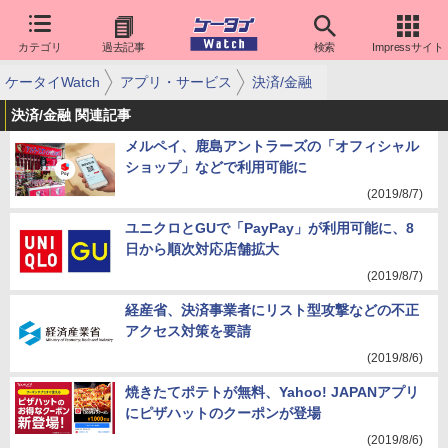
カテゴリ
過去記事
検索
Impressサイト
ケータイWatch
アプリ・サービス
決済/金融
決済/金融 関連記事
メルペイ、鹿島アントラーズの「オフィシャル
ショップ」などで利用可能に
(2019/8/7)
ユニクロとGUで「PayPay」が利用可能に、8
日から順次対応店舗拡大
(2019/8/7)
経産省、決済事業者にリスト型攻撃などの不正
アクセス対策を要請
(2019/8/6)
焼きたてポテトが無料、Yahoo! JAPANアプリ
にピザハットのクーポンが登場
(2019/8/6)