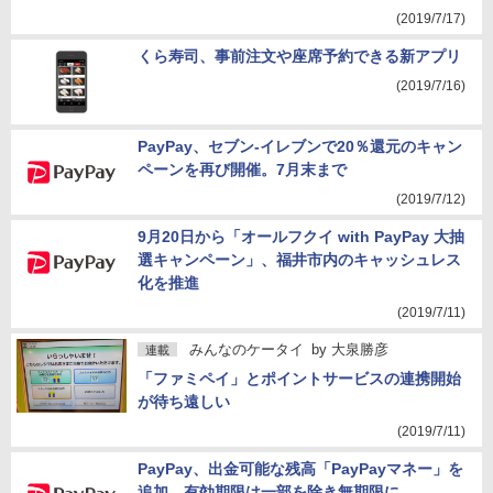
(2019/7/17)
くら寿司、事前注文や座席予約できる新アプリ
(2019/7/16)
PayPay、セブン-イレブンで20％還元のキャン
ペーンを再び開催。7月末まで
(2019/7/12)
9月20日から「オールフクイ with PayPay 大抽
選キャンペーン」、福井市内のキャッシュレス
化を推進
(2019/7/11)
みんなのケータイ
by
大泉勝彦
連載
「ファミペイ」とポイントサービスの連携開始
が待ち遠しい
(2019/7/11)
PayPay、出金可能な残高「PayPayマネー」を
追加。有効期限は一部を除き無期限に