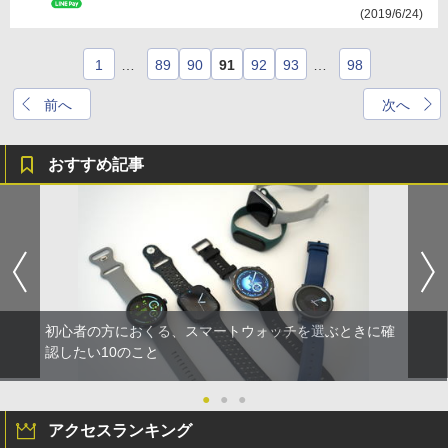
(2019/6/24)
1
…
89
90
91
92
93
…
98
前へ
次へ
おすすめ記事
初心者の方におくる、スマートウォッチを選ぶときに確
認したい10のこと
●
●
●
アクセスランキング