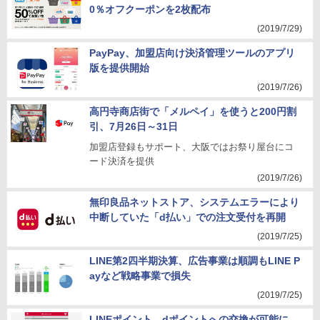
0％オフクーポンを2枚配布
(2019/7/29)
PayPay、加盟店向け決済管理ツールのアプリ
版を提供開始
(2019/7/26)
高円寺商店街で「メルペイ」を使うと200円割
引、7月26日～31日
加盟店登録もサポート、大阪ではお祭り屋台にコ
ード決済を提供
(2019/7/26)
無印良品ネットストア、システムエラーにより
中断していた「d払い」での注文受付を再開
(2019/7/25)
LINE第2四半期決算、広告事業は順調もLINE P
ayなど戦略事業で損失
(2019/7/25)
LINEポイント、dポイントへの交換が可能に