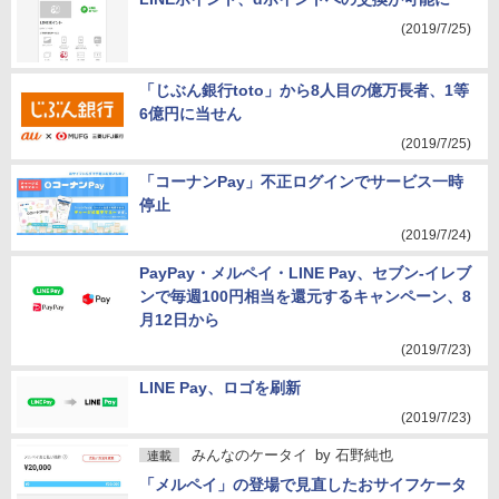
(2019/7/25)
「じぶん銀行toto」から8人目の億万長者、1等
6億円に当せん
(2019/7/25)
「コーナンPay」不正ログインでサービス一時
停止
(2019/7/24)
PayPay・メルペイ・LINE Pay、セブン-イレブ
ンで毎週100円相当を還元するキャンペーン、8
月12日から
(2019/7/23)
LINE Pay、ロゴを刷新
(2019/7/23)
みんなのケータイ
by
石野純也
連載
「メルペイ」の登場で見直したおサイフケータ