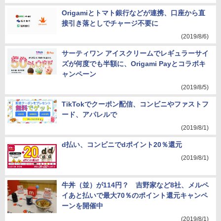
Origamiとトマト銀行などが連携、口座から直
接引き落としでチャージ不要に
(2019/8/6)
サーティワン アイスクリームでレギュラーサイ
ズが何度でも半額に、Origami Payとコラボキ
ャンペーン
(2019/8/5)
TikTokでクーポン配信、コンビニやファストフ
ード、アパレルで
(2019/8/1)
d払い、コンビニでdポイント20％還元
(2019/8/1)
牛丼（並）が114円？ 吉野家など8社、メルペ
イあと払いで最大70％のポイント還元キャンペ
ーンを開催中
(2019/8/1)