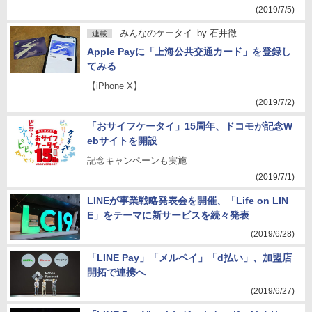
(2019/7/5)
みんなのケータイ
by
石井徹
連載
Apple Payに「上海公共交通カード」を登録し
てみる
【iPhone X】
(2019/7/2)
「おサイフケータイ」15周年、ドコモが記念W
ebサイトを開設
記念キャンペーンも実施
(2019/7/1)
LINEが事業戦略発表会を開催、「Life on LIN
E」をテーマに新サービスを続々発表
(2019/6/28)
「LINE Pay」「メルペイ」「d払い」、加盟店
開拓で連携へ
(2019/6/27)