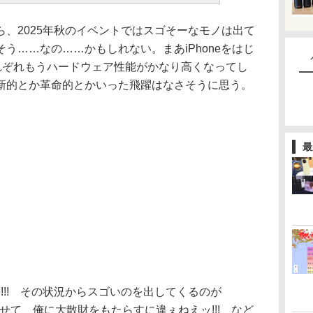
、2025年秋のイベントではスゴそーなモノは出て
う……なの……かもしれない。まあiPhoneをはじ
それぞれもうハードウェア性能がかなり高くなってし
新的とか革命的とかいった飛躍はなさそうに思う。
最
逆に!!! その状況からスゴいのを出してくるのが
驚かせて、俺に大散財をもたらすに違ぇねえッ!!! など