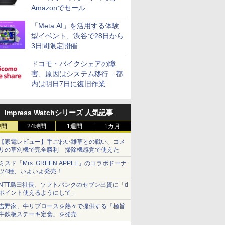
Amazonでセール
「Meta AI」を活用する体験
型イベント、渋谷で28日から
3日間限定開催
ドコモ・バイクシェアの障
害、原因はシステム移行 都
内は明日7日に復旧作業
Impress Watchシリーズ 人気記事
時間
24時間
1週間
1カ月
【家電レビュー】手ごわい雑草との戦い、コメ
リの草刈機で完全勝利 掃除機感覚で使えた
ミスド「Mrs. GREEN APPLE」のコラボドーナ
ツ4種、いよいよ発売！
NTT島田社長、ソフトバンクのセブン出資に「d
ポイント使えるようにして」
吉野家、牛リブロースを熱々で提供する「極旨
牛鉄板ステーキ定食」を発売