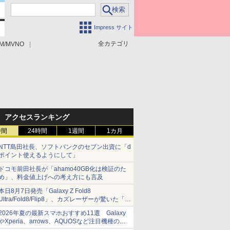
Impress サイト
全カテゴリ
M/MVNO
アクセスランキング
時間
24時間
1週間
1カ月
NTT島田社長、ソフトバンクのセブン出資に「d
ポイント使えるようにして」
ドコモ前田社長が「ahamo40GB化は検証のた
め」、料金値上げへの考え方にも言及
本日8月7日発売「Galaxy Z Fold8
Ultra/Fold8/Flip8」、カズレーザーが驚いた「そ
ば屋のメニュー並みの薄さ」
2026年夏の最新スマホおすすめ11選 Galaxy
やXperia、arrows、AQUOSなど注目機種の特
徴は