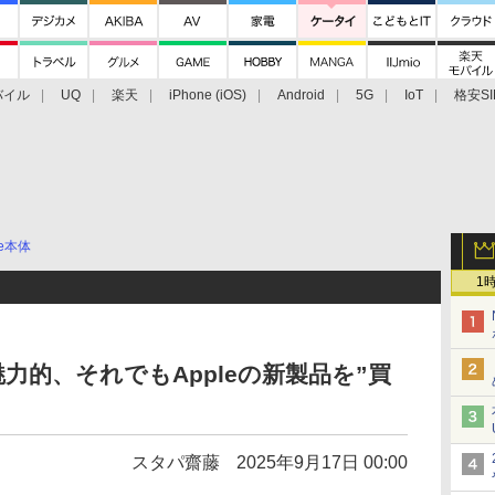
バイル
UQ
楽天
iPhone (iOS)
Android
5G
IoT
格安SI
アクセサリー
業界動向
法人向け
最新技術/その他
ne本体
1
irも魅力的、それでもAppleの新製品を”買
スタパ齋藤
2025年9月17日 00:00