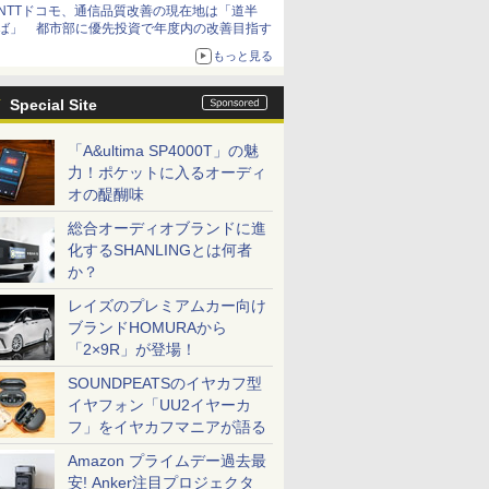
NTTドコモ、通信品質改善の現在地は「道半
ば」 都市部に優先投資で年度内の改善目指す
もっと見る
Special Site
「A&ultima SP4000T」の魅
力！ポケットに入るオーディ
オの醍醐味
総合オーディオブランドに進
化するSHANLINGとは何者
か？
レイズのプレミアムカー向け
ブランドHOMURAから
「2×9R」が登場！
SOUNDPEATSのイヤカフ型
イヤフォン「UU2イヤーカ
フ」をイヤカフマニアが語る
Amazon プライムデー過去最
安! Anker注目プロジェクタ