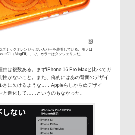
 Max。コズミックオレンジっぽいカバーを装着している。モノは
ssic C1（MagFit）」で、カラーはタンジェリンだ。
数ある。まずiPhone 16 Pro Maxと比べてガ
能性がないこと。また、俺的にはあの背面のデザイ
さに欠けるような……Appleらしからぬデザイ
nceがドーンと進化して……というのもなかった。