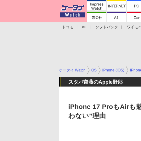
ドコモ
au
ソフトバンク
ワイモ
格安スマホ/SIMフリースマホ
周辺機器/
ケータイ Watch
OS
iPhone (iOS)
iPho
スタパ齋藤のApple野郎
iPhone 17 ProもA
わない”理由