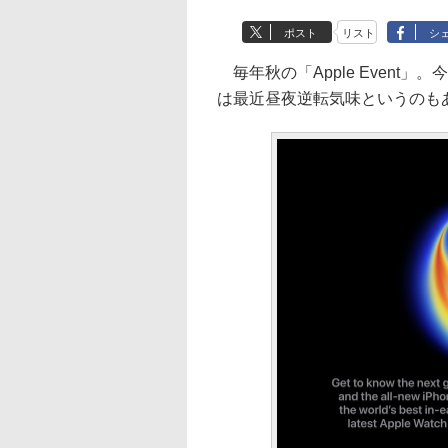
ポスト
リスト
シ
毎年秋の「Apple Event
は最近昼夜逆転気味というのも