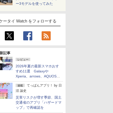
ー3モデルを使ってみた
ケータイ Watch をフォローする
新記事
レビュー
2026年夏の最新スマホおす
すめ11選 Galaxyや
Xperia、arrows、AQUOSな
ど注目機種の特徴は
てっぱんアプリ！
by
日
連載
沼 諭史
災害リスクが増す季節、国土
交通省のアプリ「ハザードマ
ップ」で再確認を