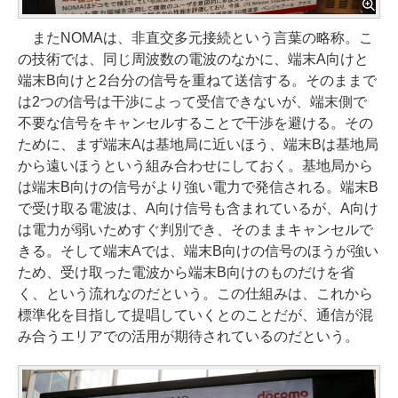
またNOMAは、非直交多元接続という言葉の略称。こ
の技術では、同じ周波数の電波のなかに、端末A向けと
端末B向けと2台分の信号を重ねて送信する。そのままで
は2つの信号は干渉によって受信できないが、端末側で
不要な信号をキャンセルすることで干渉を避ける。その
ために、まず端末Aは基地局に近いほう、端末Bは基地局
から遠いほうという組み合わせにしておく。基地局から
は端末B向けの信号がより強い電力で発信される。端末B
で受け取る電波は、A向け信号も含まれているが、A向け
は電力が弱いためすぐ判別でき、そのままキャンセルで
きる。そして端末Aでは、端末B向けの信号のほうが強い
ため、受け取った電波から端末B向けのものだけを省
く、という流れなのだという。この仕組みは、これから
標準化を目指して提唱していくとのことだが、通信が混
み合うエリアでの活用が期待されているのだという。