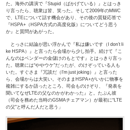
た。海外の講演で『Stupid（ばかげている）』とはっき
り言ったら、聴衆は皆、笑った。そして2009年のMWC
で、LTEについて話す機会があり、その後の質疑応答で
『HSPA+（HSPA方式の高度化版）についてどう思う
か』と質問があがった。
とっさに結論が思い浮かんで『私は嫌いです（I don't li
ke HSPA）』と言ったら会場から少し拍手。続けて『こ
んなのはベンダーの金儲けのもとです』とはっきり言っ
た。聴衆には“ややウケ”だったが、のけぞっている人も
いた。すぐさま『冗談だ（I'm just joking）』と言った
ら、会場からは大笑い。そのままHSPA+がいかに物事を
複雑にするか語ったところ、司会ものけぞり、『発表を
聞いてなぜLTEの父なのかがわかった』と。たぶん彼
（司会を務めた当時のGSMAチェアマン）が最初に“LTE
の父”と呼んだ人だと思う」