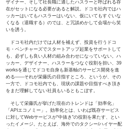
ザイナー、そして社長職に適したハスラーと呼ばれる存
在がセットになる必要があると解説。ドコモ社内ではハ
ッカーはいてもハスラーはいない、仮にいてもすぐいな
くなる（退職する）のでは、と冗談めかして会場から笑
いを誘う。
ドコモ社内だけでは人材を補えず、投資を行うドコ
モ・ベンチャーズでスタートアップ起業をサポートして
も、必ずしも良い人材の組み合わせになっていない。ハ
ッカー、デザイナー、ハスラーをつなぐ役割を担い、39
worksを通じてドコモ自身も新基軸のサービス開発を進
める――それが栄藤氏の目指すところ、というが、その
一方で、ドコモ社内でも、現状の課題や目指すべき頂き
をまだ理解してない社員もいるともこぼす。
そして栄藤氏が挙げた現在のトレンドは「効率化」
「APIエコノミー」。効率化とは、いわば既存サービス
に対してWebサービスが“中抜き”の役割を果たす、とい
ったイメージ。たとえば、海外でのタクシー/ハイヤー配