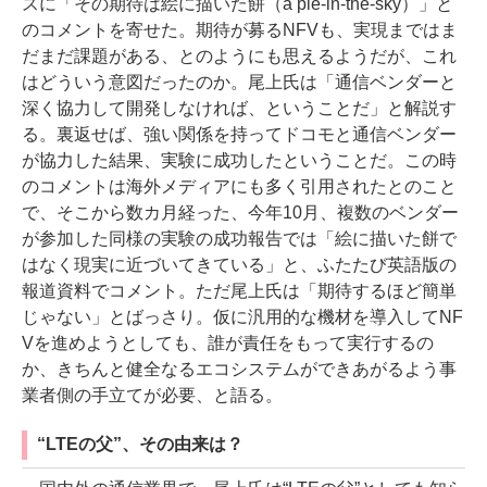
スに「その期待は絵に描いた餅（a pie-in-the-sky）」と
のコメントを寄せた。期待が募るNFVも、実現まではま
だまだ課題がある、とのようにも思えるようだが、これ
はどういう意図だったのか。尾上氏は「通信ベンダーと
深く協力して開発しなければ、ということだ」と解説す
る。裏返せば、強い関係を持ってドコモと通信ベンダー
が協力した結果、実験に成功したということだ。この時
のコメントは海外メディアにも多く引用されたとのこと
で、そこから数カ月経った、今年10月、複数のベンダー
が参加した同様の実験の成功報告では「絵に描いた餅で
はなく現実に近づいてきている」と、ふたたび英語版の
報道資料でコメント。ただ尾上氏は「期待するほど簡単
じゃない」とばっさり。仮に汎用的な機材を導入してNF
Vを進めようとしても、誰が責任をもって実行するの
か、きちんと健全なるエコシステムができあがるよう事
業者側の手立てが必要、と語る。
“LTEの父”、その由来は？