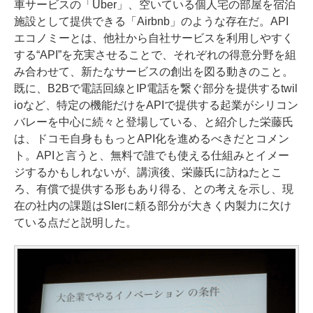
車サービスの「Uber」、空いている個人宅の部屋を宿泊
施設として提供できる「Airbnb」のような存在だ。API
エコノミーとは、他社から自社サービスを利用しやすく
する“API”を充実させることで、それぞれの得意分野を組
み合わせて、新たなサービスの創出を図る動きのこと。
既に、B2Bで電話回線とIP電話を繋ぐ部分を提供するtwil
ioなど、特定の機能だけをAPIで提供する起業がシリコン
バレーを中心に続々と登場している、と紹介した栄藤氏
は、ドコモ自身ももっとAPI化を進めるべきだとコメン
ト。APIと言うと、無料で誰でも使える仕組みとイメー
ジするかもしれないが、講演後、栄藤氏に訪ねたとこ
ろ、有償で提供する形もあり得る、との考えを示し、現
在の社内の課題はSIerに頼る部分が大きく内製力に欠け
ている点だと説明した。