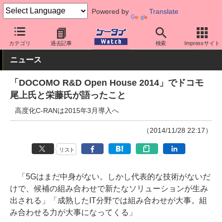
Powered by
Translate
ケータイ Watch
キャリア
ドコモ
ネットワーク/技術
カテゴリ
過去記事
検索
Impressサイト
ニュース
「DOCOMO R&D Open House 2014」でドコモ
尾上氏と栄藤氏が語ったこと
高度化C-RANは2015年3月導入へ
（2014/11/28 22:17）
リスト
「5Gはまだ中身がない。しかし代表的な技術がないだ
けで、候補の組み合わせで新たなソリューションが生み
出される」「成熟したIT分野では組み合わせが大事。組
み合わせる力が大事になってくる」