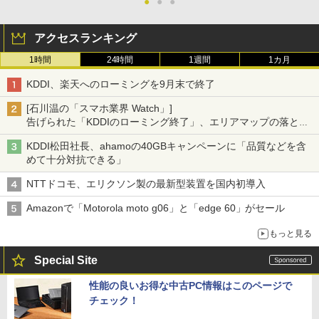
●
●
●
アクセスランキング
1時間
24時間
1週間
1カ月
KDDI、楽天へのローミングを9月末で終了
[石川温の「スマホ業界 Watch」]
告げられた「KDDIのローミング終了」、エリアマップの落とし
穴と楽天モバイルの課題
KDDI松田社長、ahamoの40GBキャンペーンに「品質などを含
めて十分対抗できる」
NTTドコモ、エリクソン製の最新型装置を国内初導入
Amazonで「Motorola moto g06」と「edge 60」がセール
もっと見る
Special Site
性能の良いお得な中古PC情報はこのページで
チェック！