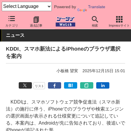
Powered by
Translate
ケータイ Watch
キャリア
au
ソフト更新
カテゴリ
過去記事
検索
Impressサイト
ニュース
KDDI、スマホ新法によるiPhoneのブラウザ選択
を案内
小板橋 望実
2025年12月15日 15:01
リスト
KDDIは、スマホソフトウェア競争促進法（スマホ新
法）の施行に伴う、iPhoneでのブラウザや検索エンジン
の選択画面が表示される仕様変更について追記してい
る。本案内は、Androidが先に告知されており、後追いで
iPhoneが追記された形。