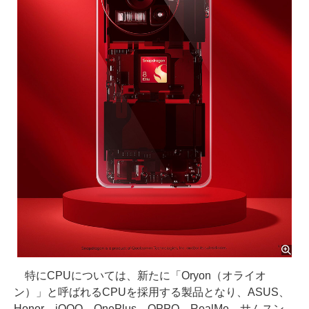
特にCPUについては、新たに「Oryon（オライオ
ン）」と呼ばれるCPUを採用する製品となり、ASUS、
Honor、iQOO、OnePlus、OPPO、RealMe、サムスン、