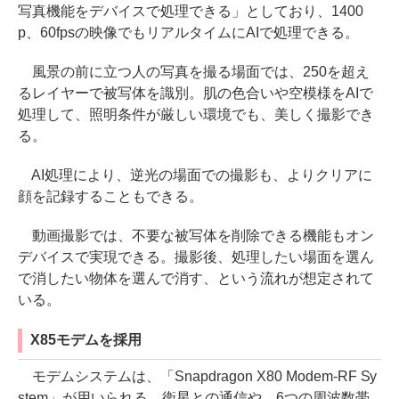
写真機能をデバイスで処理できる」としており、1400
p、60fpsの映像でもリアルタイムにAIで処理できる。
風景の前に立つ人の写真を撮る場面では、250を超え
るレイヤーで被写体を識別。肌の色合いや空模様をAIで
処理して、照明条件が厳しい環境でも、美しく撮影でき
る。
AI処理により、逆光の場面での撮影も、よりクリアに
顔を記録することもできる。
動画撮影では、不要な被写体を削除できる機能もオン
デバイスで実現できる。撮影後、処理したい場面を選ん
で消したい物体を選んで消す、という流れが想定されて
いる。
X85モデムを採用
モデムシステムは、「Snapdragon X80 Modem-RF Sy
stem」が用いられる。衛星との通信や、6つの周波数帯