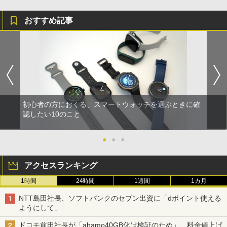
おすすめ記事
初心者の方におくる、スマートウォッチを選ぶときに確
認したい10のこと
●
●
●
アクセスランキング
1時間
24時間
1週間
1カ月
NTT島田社長、ソフトバンクのセブン出資に「dポイント使える
ようにして」
ドコモ前田社長が「ahamo40GB化は検証のため」、料金値上げ