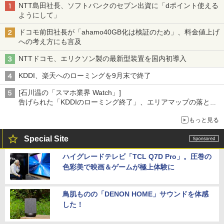
NTT島田社長、ソフトバンクのセブン出資に「dポイント使える
ようにして」
ドコモ前田社長が「ahamo40GB化は検証のため」、料金値上げ
への考え方にも言及
NTTドコモ、エリクソン製の最新型装置を国内初導入
KDDI、楽天へのローミングを9月末で終了
[石川温の「スマホ業界 Watch」]
告げられた「KDDIのローミング終了」、エリアマップの落とし
穴と楽天モバイルの課題
もっと見る
Special Site
ハイグレードテレビ「TCL Q7D Pro」。圧巻の
色彩美で映画＆ゲームが極上体験に
鳥肌ものの「DENON HOME」サウンドを体感
した！