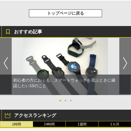
トップページに戻る
おすすめ記事
初心者の方におくる、スマートウォッチを選ぶときに確
認したい10のこと
●
●
●
アクセスランキング
1時間
24時間
1週間
1カ月