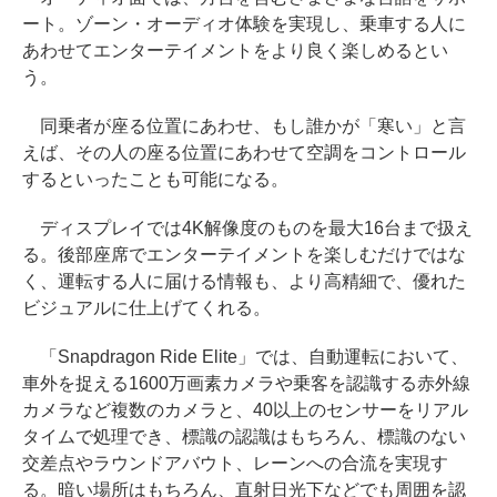
ート。ゾーン・オーディオ体験を実現し、乗車する人に
あわせてエンターテイメントをより良く楽しめるとい
う。
同乗者が座る位置にあわせ、もし誰かが「寒い」と言
えば、その人の座る位置にあわせて空調をコントロール
するといったことも可能になる。
ディスプレイでは4K解像度のものを最大16台まで扱え
る。後部座席でエンターテイメントを楽しむだけではな
く、運転する人に届ける情報も、より高精細で、優れた
ビジュアルに仕上げてくれる。
「Snapdragon Ride Elite」では、自動運転において、
車外を捉える1600万画素カメラや乗客を認識する赤外線
カメラなど複数のカメラと、40以上のセンサーをリアル
タイムで処理でき、標識の認識はもちろん、標識のない
交差点やラウンドアバウト、レーンへの合流を実現す
る。暗い場所はもちろん、直射日光下などでも周囲を認