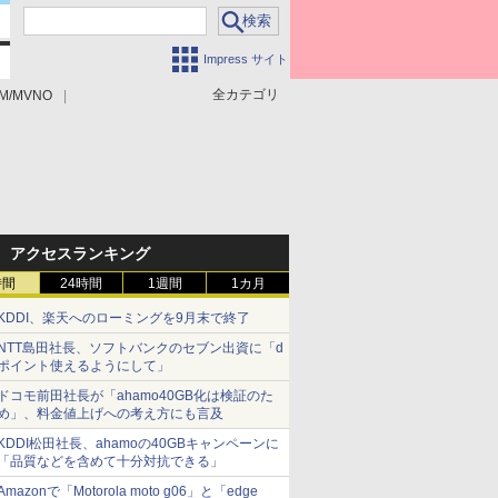
Impress サイト
全カテゴリ
M/MVNO
アクセスランキング
時間
24時間
1週間
1カ月
KDDI、楽天へのローミングを9月末で終了
NTT島田社長、ソフトバンクのセブン出資に「d
ポイント使えるようにして」
ドコモ前田社長が「ahamo40GB化は検証のた
め」、料金値上げへの考え方にも言及
KDDI松田社長、ahamoの40GBキャンペーンに
「品質などを含めて十分対抗できる」
Amazonで「Motorola moto g06」と「edge