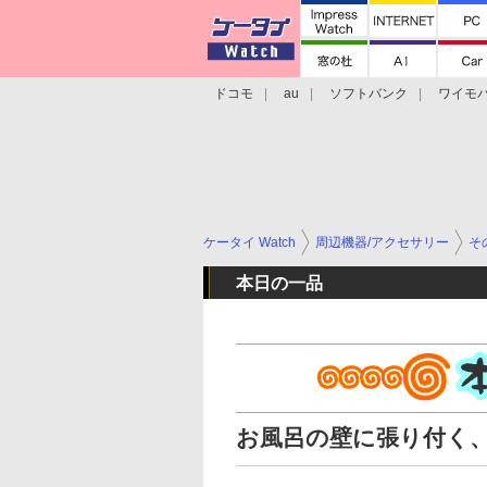
ドコモ
au
ソフトバンク
ワイモ
格安スマホ/SIMフリースマホ
周辺機器/
ケータイ Watch
周辺機器/アクセサリー
そ
本日の一品
お風呂の壁に張り付く