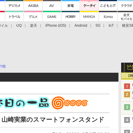
バイル
UQ
楽天
iPhone (iOS)
Android
5G
IoT
格安SI
アクセサリー
業界動向
法人向け
最新技術/その他
の他
1
、山崎実業のスマートフォンスタンド