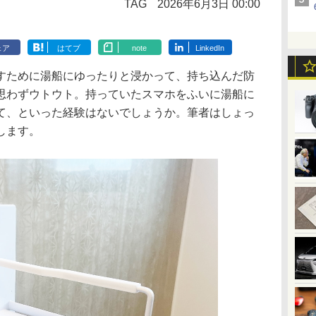
TAG
2026年6月3日 00:00
ェア
はてブ
note
LinkedIn
ために湯船にゆったりと浸かって、持ち込んだ防
思わずウトウト。持っていたスマホをふいに湯船に
て、といった経験はないでしょうか。筆者はしょっ
します。