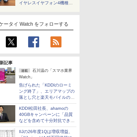
イヤレスイヤフォン4機種を
一気に聴く
ケータイ Watch をフォローする
新記事
石川温の「スマホ業界
連載
Watch」
告げられた「KDDIのローミ
ング終了」、エリアマップの
落とし穴と楽天モバイルの課
題
KDDI松田社長、ahamoの
40GBキャンペーンに「品質
などを含めて十分対抗でき
る」
IIJの26年度1Qは増収増益、