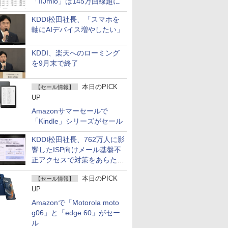
「IIJmio」は145万回線超に
KDDI松田社長、「スマホを
軸にAIデバイス増やしたい」
KDDI、楽天へのローミング
を9月末で終了
本日のPICK
【セール情報】
UP
Amazonサマーセールで
「Kindle」シリーズがセール
KDDI松田社長、762万人に影
響したISP向けメール基盤不
正アクセスで対策をあらため
て説明
本日のPICK
【セール情報】
UP
Amazonで「Motorola moto
g06」と「edge 60」がセー
ル