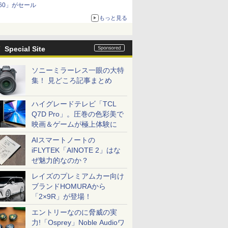
60」がセール
もっと見る
Special Site
ソニーミラーレス一眼の大特
集！ 見どころ記事まとめ
ハイグレードテレビ「TCL
Q7D Pro」。圧巻の色彩美で
映画＆ゲームが極上体験に
AIスマートノートの
iFLYTEK「AINOTE 2」はな
ぜ魅力的なのか？
レイズのプレミアムカー向け
ブランドHOMURAから
「2×9R」が登場！
エントリーなのに脅威の実
力!「Osprey」Noble Audioワ