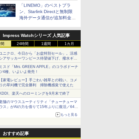
「LINEMO」のベストプラ
ン、Starlink Directと無制限
海外データ通信が追加料金な
しに
Impress Watchシリーズ 人気記事
時間
24時間
1週間
1カ月
ユニクロ、今日から「お盆特別セール」。涼感
シアサッカーワンピース待望値下げ、撥水ギア
ショーツは1990円に
ミスド「Mrs. GREEN APPLE」のコラボドーナ
ツ4種、いよいよ発売！
【家電レビュー】手ごわい雑草との戦い、コメ
リの草刈機で完全勝利 掃除機感覚で使えた
KDDI、楽天へのローミングを9月末で終了
老舗のマウスユーティリティ「チューチューマ
ウス」がAIの力を借りて15年ぶりに復活／64bit
化、Windows 10/11、「Chrome」も走り回
もっと見る
る。復活記念で2026年末まで500円
おすすめ記事