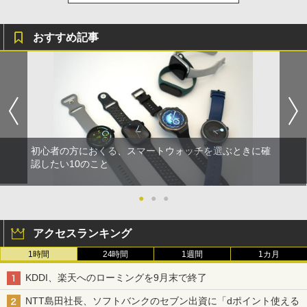
おすすめ記事
初心者の方におくる、スマートウォッチを選ぶときに確
認したい10のこと
●
●
●
アクセスランキング
1時間
24時間
1週間
1カ月
KDDI、楽天へのローミングを9月末で終了
NTT島田社長、ソフトバンクのセブン出資に「dポイント使える