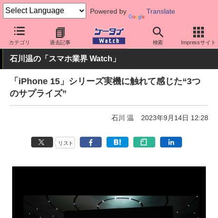
Powered by
Translate
ケータイ Watch
OS
iPhone (iOS)
iPhone本体
カテゴリ
過去記事
検索
Impressサイト
石川温の「スマホ業界 Watch」
「iPhone 15」シリーズ実機に触れて感じた“3つ
のサプライズ”
石川 温
2023年9月14日 12:28
リスト