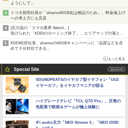
ようにして」
ドコモ前田社長が「ahamo40GB化は検証のため」、料金値上げ
への考え方にも言及
[石川温の「スマホ業界 Watch」]
告げられた「KDDIのローミング終了」、エリアマップの落とし
穴と楽天モバイルの課題
KDDI松田社長、ahamoの40GBキャンペーンに「品質などを含
めて十分対抗できる」
もっと見る
Special Site
SOUNDPEATSのイヤカフ型イヤフォン「UU2
イヤーカフ」をイヤカフマニアが語る
ハイグレードテレビ「TCL Q7D Pro」。圧巻の
色彩美で映画＆ゲームが極上体験に
iFi audio主力「NEO Stream 3」「NEO iDSD