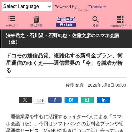
Powered by
Translate
ケータイ Watch
業界動向
企業動向
カテゴリ
過去記事
検索
Impressサイト
法林岳之・石川温・石野純也・佐藤文彦のスマホ会議
（仮）
ドコモの通信品質、複雑化する新料金プラン、衛
星通信のゆくえ――通信業界の「今」を識者が斬
る
佐藤 文彦
2026年5月8日 00:00
リスト
通信業界を中心に活躍するライター4人による「スマ
ホ会議（仮）」今回はソフトバンクの新料金プランや衛
星通信サービス、MVNOの動きについて話し合っていき