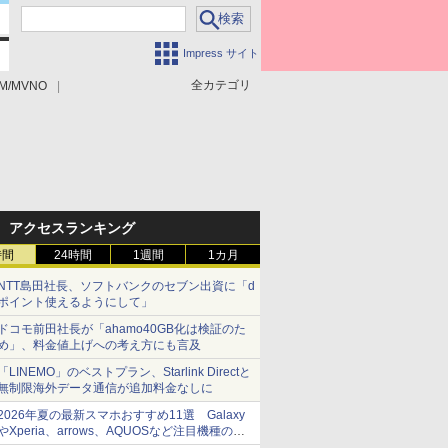
Impress サイト
全カテゴリ
M/MVNO
アクセスランキング
時間
24時間
1週間
1カ月
NTT島田社長、ソフトバンクのセブン出資に「d
ポイント使えるようにして」
ドコモ前田社長が「ahamo40GB化は検証のた
め」、料金値上げへの考え方にも言及
「LINEMO」のベストプラン、Starlink Directと
無制限海外データ通信が追加料金なしに
2026年夏の最新スマホおすすめ11選 Galaxy
やXperia、arrows、AQUOSなど注目機種の特
徴は