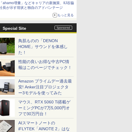
「ahamo増量」などキャリアの新施策、IIJ谷脇
社長が示す現状と独自のアドバンテージ
もっと見る
Special Site
鳥肌ものの「DENON
HOME」サウンドを体感し
た！
性能の良いお得な中古PC情
報はこのページでチェック！
Amazon プライムデー過去最
安! Anker注目プロジェクタ
ー3モデルを使ってみた
マウス、RTX 5060 Ti搭載ゲ
ーミングPCが7万5,000円オ
フで30万円台！
AIスマートノートの
iFLYTEK「AINOTE 2」はな