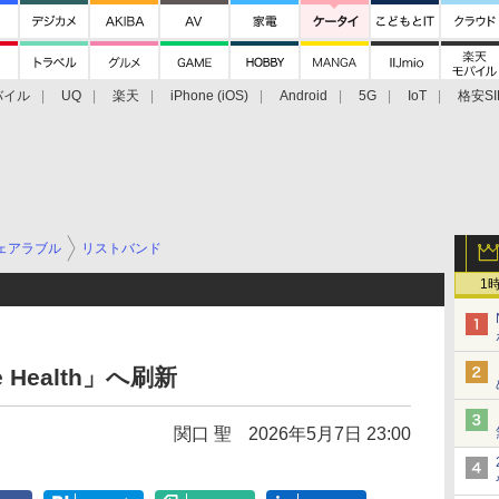
バイル
UQ
楽天
iPhone (iOS)
Android
5G
IoT
格安SI
アクセサリー
業界動向
法人向け
最新技術/その他
ェアラブル
リストバンド
1
e Health」へ刷新
関口 聖
2026年5月7日 23:00