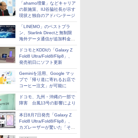
「ahamo増量」などキャリア
の新施策、IIJ谷脇社長が示す
現状と独自のアドバンテージ
「LINEMO」のベストプラ
ン、Starlink Directと無制限
海外データ通信が追加料金な
しに
ドコモとKDDIの「Galaxy Z
Fold8 Ultra/Fold8/Flip8」、
発売初日にソフト更新
Geminiを活用、Google マッ
プで「帰り道に寄れるお店で
コーヒー注文」が可能に
ドコモ、九州・沖縄の一部で
障害 台風13号の影響により
本日8月7日発売「Galaxy Z
Fold8 Ultra/Fold8/Flip8」、
カズレーザーが驚いた「そば
屋のメニュー並みの薄さ」