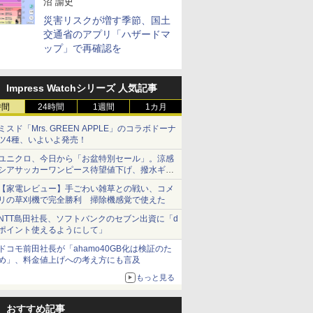
沼 諭史
災害リスクが増す季節、国土
交通省のアプリ「ハザードマ
ップ」で再確認を
Impress Watchシリーズ 人気記事
時間
24時間
1週間
1カ月
ミスド「Mrs. GREEN APPLE」のコラボドーナ
ツ4種、いよいよ発売！
ユニクロ、今日から「お盆特別セール」。涼感
シアサッカーワンピース待望値下げ、撥水ギア
ショーツは1990円に
【家電レビュー】手ごわい雑草との戦い、コメ
リの草刈機で完全勝利 掃除機感覚で使えた
NTT島田社長、ソフトバンクのセブン出資に「d
ポイント使えるようにして」
ドコモ前田社長が「ahamo40GB化は検証のた
め」、料金値上げへの考え方にも言及
もっと見る
おすすめ記事