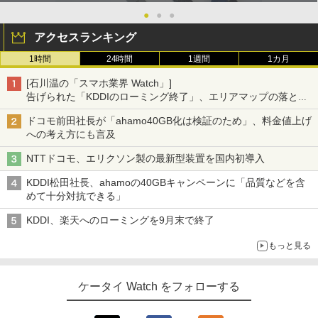
●
●
●
アクセスランキング
1時間
24時間
1週間
1カ月
[石川温の「スマホ業界 Watch」]
告げられた「KDDIのローミング終了」、エリアマップの落とし
穴と楽天モバイルの課題
ドコモ前田社長が「ahamo40GB化は検証のため」、料金値上げ
への考え方にも言及
NTTドコモ、エリクソン製の最新型装置を国内初導入
KDDI松田社長、ahamoの40GBキャンペーンに「品質などを含
めて十分対抗できる」
KDDI、楽天へのローミングを9月末で終了
もっと見る
ケータイ Watch をフォローする