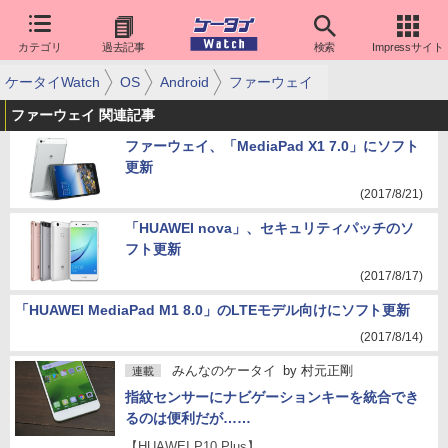
カテゴリ
過去記事
検索
Impressサイト
ケータイWatch
OS
Android
ファーウェイ
ファーウェイ 関連記事
ファーウェイ、「MediaPad X1 7.0」にソフト
更新
(2017/8/21)
「HUAWEI nova」、セキュリティパッチのソ
フト更新
(2017/8/17)
「HUAWEI MediaPad M1 8.0」のLTEモデル向けにソフト更新
(2017/8/14)
みんなのケータイ
by
村元正剛
連載
指紋センサーにナビゲーションキーを統合でき
るのは便利だが……
【HUAWEI P10 Plus】