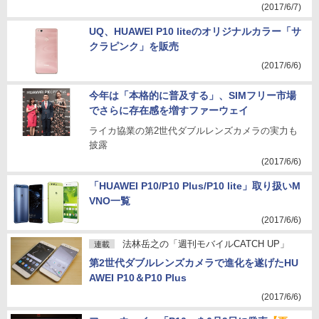
(2017/6/7)
UQ、HUAWEI P10 liteのオリジナルカラー「サ
クラピンク」を販売
(2017/6/6)
今年は「本格的に普及する」、SIMフリー市場
でさらに存在感を増すファーウェイ
ライカ協業の第2世代ダブルレンズカメラの実力も
披露
(2017/6/6)
「HUAWEI P10/P10 Plus/P10 lite」取り扱いM
VNO一覧
(2017/6/6)
法林岳之の「週刊モバイルCATCH UP」
連載
第2世代ダブルレンズカメラで進化を遂げたHU
AWEI P10＆P10 Plus
(2017/6/6)