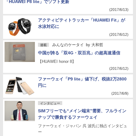
「HUAWEI P8 lite」でソフト更新
(2017/6/13)
アクティビティトラッカー「HUAWEI Fit」が
水泳対応に
(2017/6/12)
みんなのケータイ
by
大和哲
連載
中国が誇る「双4G・双百兆」の超高速通信
【HUAWEI honor 8】
(2017/6/12)
ファーウェイ「P9 lite」値下げ、税抜2万2800
円に
(2017/6/9)
インタビュー
SIMフリーでも“メイン端末”需要、フルライン
ナップで勝負するファーウェイ
ファーウェイ・ジャパン 呉 波氏に独占インタビュ
ー