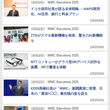
MWC Barcelona 2025
イベント
ドコモ前田社長が語る未来戦略──HAPS商用
化、AI活用、銀行と料金プラン
(2025/3/5)
MWC Barcelona 2025
イベント
ZTEがスマホ最新機種を発表、驚きのAI新機能
も
(2025/3/4)
MWC Barcelona 2025
イベント
NTTコノキューがグラス型XRデバイス試作を
披露、XRで書道を体験
(2025/3/4)
MWC Barcelona 2025
イベント
KDDI髙橋社長が「MWC」基調講演に登壇、日
本の「通信×◯◯」最先端の姿を語る
(2025/3/4)
MWC Barcelona 2025
イベント