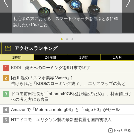
初心者の方におくる、スマートウォッチを選ぶときに確
認したい10のこと
●
●
●
アクセスランキング
1時間
24時間
1週間
1カ月
KDDI、楽天へのローミングを9月末で終了
[石川温の「スマホ業界 Watch」]
告げられた「KDDIのローミング終了」、エリアマップの落とし
穴と楽天モバイルの課題
ドコモ前田社長が「ahamo40GB化は検証のため」、料金値上げ
への考え方にも言及
Amazonで「Motorola moto g06」と「edge 60」がセール
NTTドコモ、エリクソン製の最新型装置を国内初導入
もっと見る