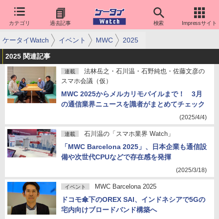
カテゴリ
過去記事
検索
Impressサイト
ケータイWatch
イベント
MWC
2025
2025 関連記事
法林岳之・石川温・石野純也・佐藤文彦の
連載
スマホ会議（仮）
MWC 2025からメルカリモバイルまで！ 3月
の通信業界ニュースを識者がまとめてチェック
(2025/4/4)
石川温の「スマホ業界 Watch」
連載
「MWC Barcelona 2025」、日本企業も通信設
備や次世代CPUなどで存在感を発揮
(2025/3/18)
MWC Barcelona 2025
イベント
ドコモ傘下のOREX SAI、インドネシアで5Gの
宅内向けブロードバンド構築へ