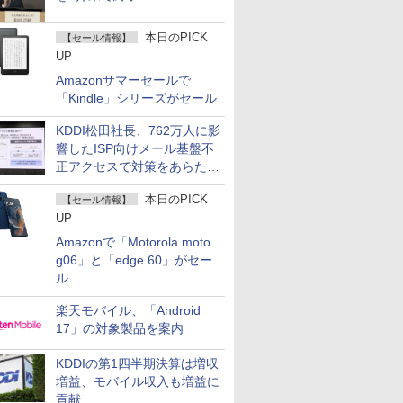
本日のPICK
【セール情報】
UP
Amazonサマーセールで
「Kindle」シリーズがセール
KDDI松田社長、762万人に影
響したISP向けメール基盤不
正アクセスで対策をあらため
て説明
本日のPICK
【セール情報】
UP
Amazonで「Motorola moto
g06」と「edge 60」がセー
ル
楽天モバイル、「Android
17」の対象製品を案内
KDDIの第1四半期決算は増収
増益、モバイル収入も増益に
貢献