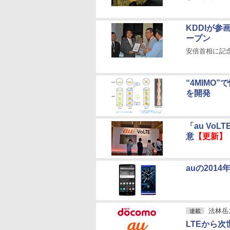
KDDIが
ープン
安倍首相に記念
“4MIMO”
を開発
「au Vo
意
【更新】
auの201
法林岳
連載
LTEから