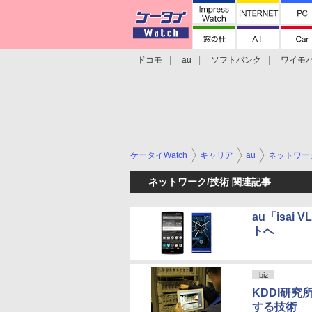
ドコモ
au
ソフトバンク
ワイモ
格安スマホ/SIMフリースマホ
周辺機器/
ケータイWatch
キャリア
au
ネットワー
ネットワーク/技術 関連記事
au「isai
トへ
.biz
KDDI研
する技術