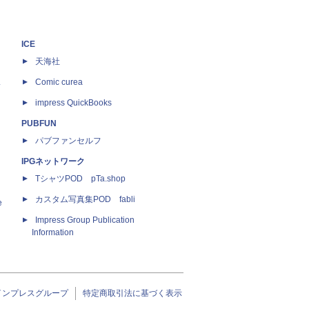
ICE
天海社
ス
Comic curea
impress QuickBooks
PUBFUN
パブファンセルフ
IPGネットワーク
TシャツPOD pTa.shop
カスタム写真集POD fabli
e
Impress Group Publication
Information
インプレスグループ
特定商取引法に基づく表示