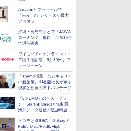
Amazonサマーセールで
「Fire TV」シリーズが最大
34％オフ
沖縄・鹿児島などで「JAPAN
ローミング」提供 台風13号
で通信障害
ワイモバイルオンラインスト
ア誕生感謝祭、9月30日まで
キャンペーン
「ahamo増量」などキャリア
の新施策、IIJ谷脇社長が示す
現状と独自のアドバンテージ
「LINEMO」のベストプラ
ン、Starlink Directと無制限
海外データ通信が追加料金な
しに
ドコモとKDDIの「Galaxy Z
Fold8 Ultra/Fold8/Flip8」、