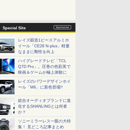
Special Site
レイズ鍛造1ピースアルミホ
イール「CE28 N-plus」軽量
なままに剛性を向上
ハイグレードテレビ「TCL
Q7D Pro」。圧巻の色彩美で
映画＆ゲームが極上体験に
レイズのパワーデザインホイ
ール「M6」に新色登場!!
総合オーディオブランドに進
化するSHANLINGとは何者
か？
ソニーミラーレス一眼の大特
集！ 見どころ記事まとめ