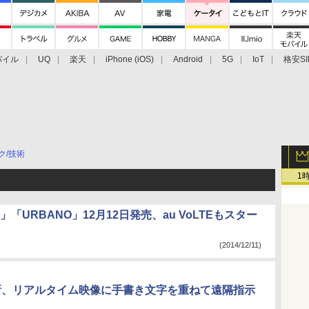
バイル
UQ
楽天
iPhone (iOS)
Android
5G
IoT
格安SI
アクセサリー
業界動向
法人向け
最新技術/その他
ク/技術
1
 VL」「URBANO」12月12日発売、au VoLTEもスター
(2014/12/11)
究所、リアルタイム映像に手書き文字を重ねて遠隔指示