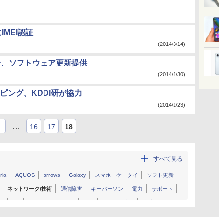
IMEI認証
(2014/3/14)
に不具合、ソフトウェア更新提供
(2014/1/30)
ピング、KDDI研が協力
(2014/1/23)
…
1
16
17
18
すべて見る
ria
AQUOS
arrows
Galaxy
スマホ・ケータイ
ソフト更新
ネットワーク/技術
通信障害
キーパーソン
電力
サポート
ラ
5G
シャオミ
OPPO
ZTE
povo
法人
決済/金融