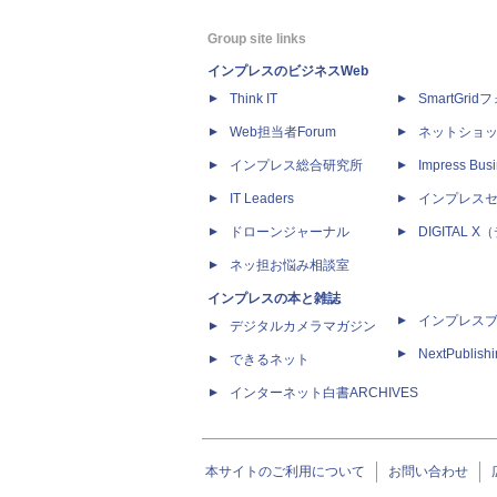
Group site links
インプレスのビジネスWeb
Think IT
SmartGri
Web担当者Forum
ネットショ
インプレス総合研究所
Impress Busi
IT Leaders
インプレス
ドローンジャーナル
DIGITAL
ネッ担お悩み相談室
インプレスの本と雑誌
インプレス
デジタルカメラマガジン
NextPublish
できるネット
インターネット白書ARCHIVES
本サイトのご利用について
お問い合わせ