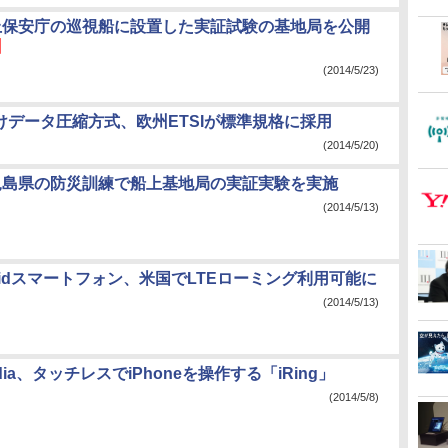
海上保安庁の巡視船に設置した実証試験の基地局を公開
】
(2014/5/23)
けデータ圧縮方式、欧州ETSIが標準規格に採用
(2014/5/20)
鹿児島県の防災訓練で船上基地局の実証実験を実施
(2014/5/13)
roidスマートフォン、米国でLTEローミング利用可能に
(2014/5/13)
imedia、タッチレスでiPhoneを操作する「iRing」
(2014/5/8)