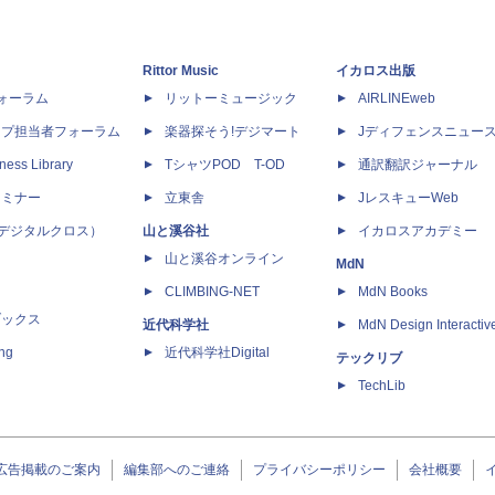
Rittor Music
イカロス出版
dフォーラム
リットーミュージック
AIRLINEweb
ップ担当者フォーラム
楽器探そう!デジマート
Jディフェンスニュー
ness Library
TシャツPOD T-OD
通訳翻訳ジャーナル
セミナー
立東舎
JレスキューWeb
 X（デジタルクロス）
山と溪谷社
イカロスアカデミー
山と溪谷オンライン
MdN
CLIMBING-NET
MdN Books
ブックス
近代科学社
MdN Design Interactiv
ing
近代科学社Digital
テックリブ
TechLib
広告掲載のご案内
編集部へのご連絡
プライバシーポリシー
会社概要