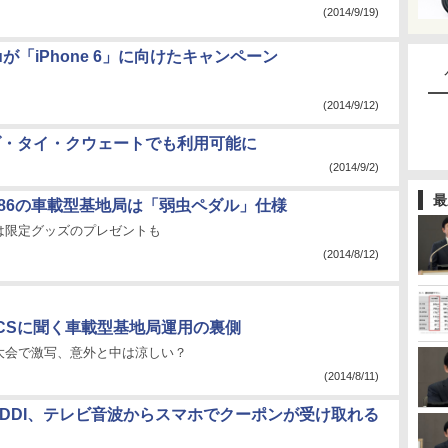
(2014/9/19)
auが「iPhone 6」に向けたキャンペーン
(2014/9/12)
ンダ・タイ・クウェートでも利用可能に
(2014/9/2)
最
ケ86の車載型基地局は「弱虫ペダル」仕様
は限定グッズのプレゼントも
(2014/8/12)
CCSに聞く車載型基地局運用の裏側
大会で激写、意外と中は涼しい？
(2014/8/11)
KDDI、テレビ音波からスマホでクーポンが受け取れる