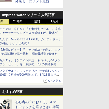
発売初日にソフト更新
Impress Watchシリーズ 人気記事
時間
24時間
1週間
1カ月
ユニクロ、今日から「お盆特別セール」。涼感
シアサッカーワンピース待望値下げ、撥水ギア
ショーツは1990円に
ミスド「Mrs. GREEN APPLE」のコラボドーナ
ツ4種、いよいよ発売！
【家電レビュー】手ごわい雑草との戦い、コメ
リの草刈機で完全勝利 掃除機感覚で使えた
カルディ、オンライン限定「ネコバッグ＆タン
ブラーセット」を一般販売。7月の抽選販売の
当選無効分
マクドナルド、マックデリバリーの朝マックの
最低注文料金が500円値上げ。8月18日より
1,500円から受付
もっと見る
おすすめ記事
初心者の方におくる、スマー
トウォッチを選ぶときに確認