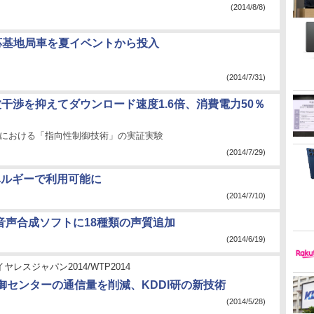
(2014/8/8)
応基地局車を夏イベントから投入
(2014/7/31)
波干渉を抑えてダウンロード速度1.6倍、消費電力50％
ncedにおける「指向性制御技術」の実証実験
(2014/7/29)
ベルギーで利用可能に
(2014/7/10)
音声合成ソフトに18種類の声質追加
(2014/6/19)
ヤレスジャパン2014/WTP2014
御センターの通信量を削減、KDDI研の新技術
(2014/5/28)