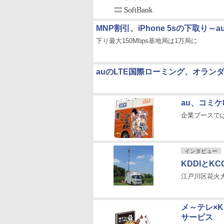
MNP割引、iPhone 5sの下取り～
下り最大150Mbps基地局は1万局に
auのLTE国際ローミング、オラ
au、コミ
企業ブースで
インタビュー
KDDIとK
江戸川区花火
メ～テレ×
サービス