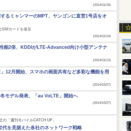
(2014/11/19)
参画するミャンマーのMPT、ヤンゴンに直営1号店をオ
SIMカードを進呈
(2014/11/14)
で性能2倍、KDDIがLTE-Advanced向け小型アンテナ
(2014/11/13)
LTE」12月開始、スマホの画面共有など多彩な機能を用
(2014/10/27)
4年冬モデル発表、「au VoLTE」開始へ
(2014/10/27)
之の「週刊モバイルCATCH UP」
次世代を見据えた各社のネットワーク戦略