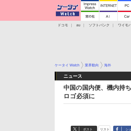
ドコモ
au
ソフトバンク
ワイモ
格安スマホ/SIMフリースマホ
周辺機器/
ケータイ Watch
業界動向
海外
ニュース
中国の国内便、機内持ち
ロゴ必須に
ポスト
リスト
シ