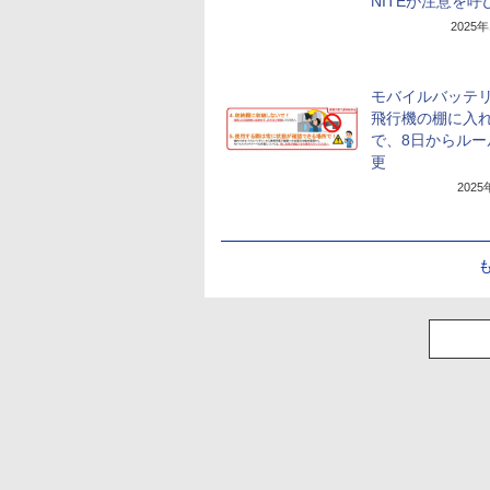
NITEが注意を呼
2025
モバイルバッテ
飛行機の棚に入
で、8日からルー
更
202