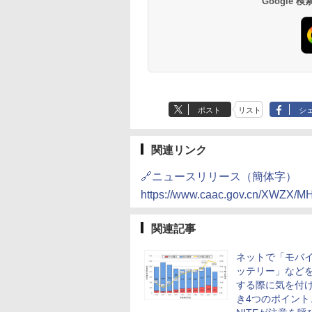
Google
ポスト
リスト
シ
関連リンク
🔗ニュースリリース（簡体字）
https://www.caac.gov.cn/XWZX/
関連記事
ネットで「モバ
ッテリー」など
する際に気を付
き4つのポイント