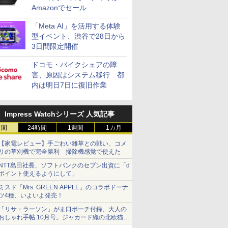
Amazonでセール
「Meta AI」を活用する体験
型イベント、渋谷で28日から
3日間限定開催
ドコモ・バイクシェアの障
害、原因はシステム移行 都
内は明日7日に復旧作業
Impress Watchシリーズ 人気記事
時間
24時間
1週間
1カ月
【家電レビュー】手ごわい雑草との戦い、コメ
リの草刈機で完全勝利 掃除機感覚で使えた
NTT島田社長、ソフトバンクのセブン出資に「d
ポイント使えるようにして」
ミスド「Mrs. GREEN APPLE」のコラボドーナ
ツ4種、いよいよ発売！
「リサ・ラーソン」がま口ポーチ付録、大人の
おしゃれ手帖 10月号。ジャカード織の北欧猫デ
ザイン