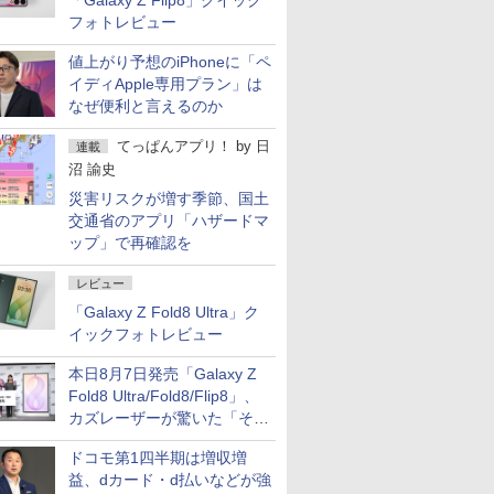
「Galaxy Z Flip8」クイック
フォトレビュー
値上がり予想のiPhoneに「ペ
イディApple専用プラン」は
なぜ便利と言えるのか
てっぱんアプリ！
by
日
連載
沼 諭史
災害リスクが増す季節、国土
交通省のアプリ「ハザードマ
ップ」で再確認を
レビュー
「Galaxy Z Fold8 Ultra」ク
イックフォトレビュー
本日8月7日発売「Galaxy Z
Fold8 Ultra/Fold8/Flip8」、
カズレーザーが驚いた「そば
屋のメニュー並みの薄さ」
ドコモ第1四半期は増収増
益、dカード・d払いなどが強