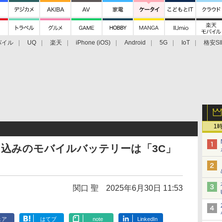
バイル
UQ
楽天
iPhone (iOS)
Android
5G
IoT
格安SI
アクセサリー
業界動向
法人向け
最新技術/その他
1
込みのモバイルバッテリーは「3C」
関口 聖
2025年6月30日 11:53
ェア
はてブ
note
LinkedIn