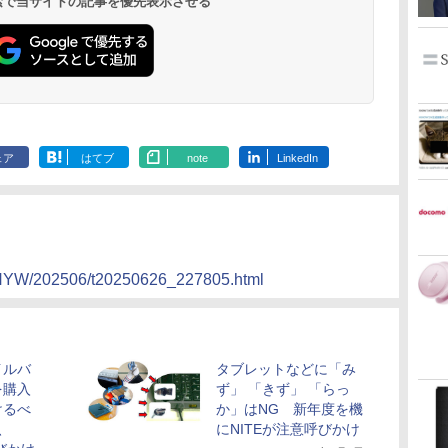
 検索で当サイトの記事を優先表示させる
ェア
はてブ
note
LinkedIn
MHYW/202506/t20250626_227805.html
イルバ
タブレットなどに「み
を購入
ず」 「きず」 「らっ
けるべ
か」はNG 新年度を機
、
にNITEが注意呼びかけ