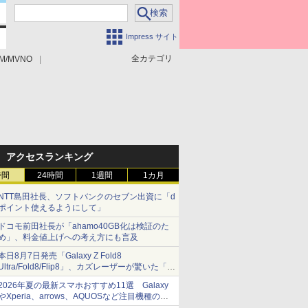
Impress サイト
全カテゴリ
M/MVNO
アクセスランキング
時間
24時間
1週間
1カ月
NTT島田社長、ソフトバンクのセブン出資に「d
ポイント使えるようにして」
ドコモ前田社長が「ahamo40GB化は検証のた
め」、料金値上げへの考え方にも言及
本日8月7日発売「Galaxy Z Fold8
Ultra/Fold8/Flip8」、カズレーザーが驚いた「そ
ば屋のメニュー並みの薄さ」
2026年夏の最新スマホおすすめ11選 Galaxy
やXperia、arrows、AQUOSなど注目機種の特
徴は