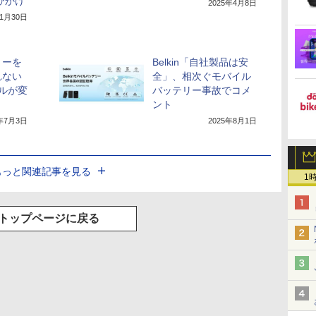
びかけ
2025年4月8日
年1月30日
リーを
Belkin「自社製品は安
れない
全」、相次ぐモバイル
ルが変
バッテリー事故でコメ
ント
5年7月3日
2025年8月1日
もっと関連記事を見る
1
トップページに戻る