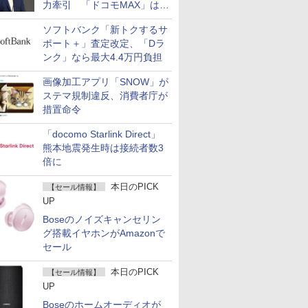
力牽引 「ドコモMAX」は
400万契約突破
ソフトバンク「新トクするサ
ポート＋」査定改定、「Dラ
ンク」なら最大4.4万円負担
画像加工アプリ「SNOW」が
ステマ規制違反、消費者庁が
措置命令
「docomo Starlink Direct」
熊本地震発生時は接続者数3
倍に
本日のPICK
【セール情報】
UP
Boseのノイズキャンセリン
グ搭載イヤホンがAmazonで
セール
本日のPICK
【セール情報】
UP
Boseのホームオーディオが