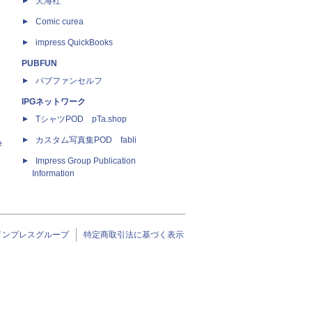
天海社
ス
Comic curea
impress QuickBooks
PUBFUN
パブファンセルフ
IPGネットワーク
TシャツPOD pTa.shop
カスタム写真集POD fabli
e
Impress Group Publication
Information
インプレスグループ
特定商取引法に基づく表示