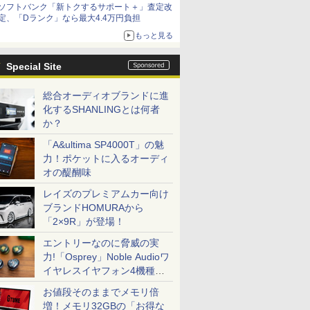
ソフトバンク「新トクするサポート＋」査定改
定、「Dランク」なら最大4.4万円負担
もっと見る
Special Site
総合オーディオブランドに進
化するSHANLINGとは何者
か？
「A&ultima SP4000T」の魅
力！ポケットに入るオーディ
オの醍醐味
レイズのプレミアムカー向け
ブランドHOMURAから
「2×9R」が登場！
エントリーなのに脅威の実
力!「Osprey」Noble Audioワ
イヤレスイヤフォン4機種を
一気に聴く
お値段そのままでメモリ倍
増！メモリ32GBの「お得な