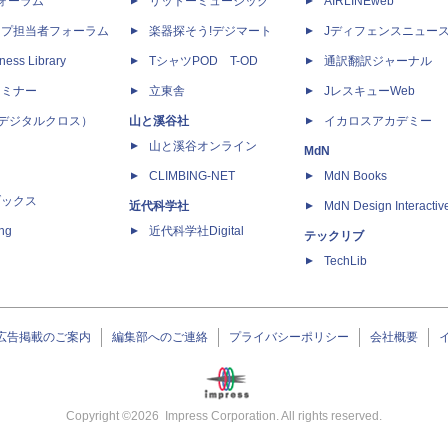
dフォーラム
リットーミュージック
AIRLINEweb
ップ担当者フォーラム
楽器探そう!デジマート
Jディフェンスニュー
ness Library
TシャツPOD T-OD
通訳翻訳ジャーナル
セミナー
立東舎
JレスキューWeb
 X（デジタルクロス）
山と溪谷社
イカロスアカデミー
山と溪谷オンライン
MdN
CLIMBING-NET
MdN Books
ブックス
近代科学社
MdN Design Interactiv
ing
近代科学社Digital
テックリブ
TechLib
広告掲載のご案内
編集部へのご連絡
プライバシーポリシー
会社概要
Copyright ©
2026
Impress Corporation. All rights reserved.