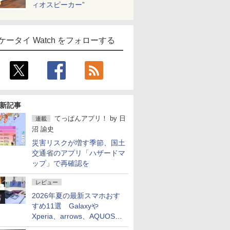
ィオスピーカー”
ケータイ Watch をフォローする
新記事
てっぱんアプリ！
by
日
連載
沼 諭史
災害リスクが増す季節、国土
交通省のアプリ「ハザードマ
ップ」で再確認を
レビュー
2026年夏の最新スマホおす
すめ11選 Galaxyや
Xperia、arrows、AQUOSな
ど注目機種の特徴は