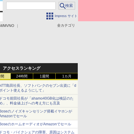
Impress サイト
全カテゴリ
M/MVNO
アクセスランキング
時間
24時間
1週間
1カ月
NTT島田社長、ソフトバンクのセブン出資に「d
ポイント使えるようにして」
ドコモ前田社長が「ahamo40GB化は検証のた
め」、料金値上げへの考え方にも言及
Boseのノイズキャンセリング搭載イヤホンが
Amazonでセール
BoseのホームオーディオがAmazonでセール
ドコモ・バイクシェアの障害、原因はシステム