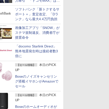
力牽引 「ドコモMAX」は
400万契約突破
ソフトバンク「新トクするサ
ポート＋」査定改定、「Dラ
ンク」なら最大4.4万円負担
画像加工アプリ「SNOW」が
ステマ規制違反、消費者庁が
措置命令
「docomo Starlink Direct」
熊本地震発生時は接続者数3
倍に
本日のPICK
【セール情報】
UP
Boseのノイズキャンセリン
グ搭載イヤホンがAmazonで
セール
本日のPICK
【セール情報】
UP
Boseのホームオーディオが