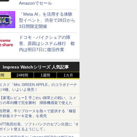
Amazonでセール
「Meta AI」を活用する体験
型イベント、渋谷で28日から
3日間限定開催
ドコモ・バイクシェアの障
害、原因はシステム移行 都
内は明日7日に復旧作業
Impress Watchシリーズ 人気記事
時間
24時間
1週間
1カ月
ミスド「Mrs. GREEN APPLE」のコラボドーナ
ツ4種、いよいよ発売！
【家電レビュー】手ごわい雑草との戦い、コメ
リの草刈機で完全勝利 掃除機感覚で使えた
吉野家、牛リブロースを熱々で提供する「極旨
牛鉄板ステーキ定食」を発売
NTT島田社長、ソフトバンクのセブン出資に「d
ポイント使えるようにして」