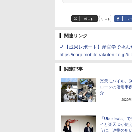
ポスト
リスト
シ
関連リンク
🔗【成果レポート】産官学で挑
https://corp.mobile.rakuten.co.jp/
関連記事
楽天モバイル、5
ローンの活用事
介
2022
「Uber Eats」
イと楽天IDが使
うに、連携の狙