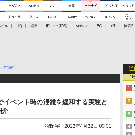
バイル
UQ
楽天
iPhone (iOS)
Android
5G
IoT
格安SI
アクセサリー
業界動向
法人向け
最新技術/その他
ーク/技術
1
でイベント時の混雑を緩和する実験と
紹介
的野 宇
2022年4月22日 00:01