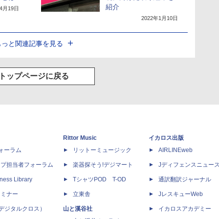
紹介
年4月19日
2022年1月10日
もっと関連記事を見る
トップページに戻る
Rittor Music
イカロス出版
dフォーラム
リットーミュージック
AIRLINEweb
ップ担当者フォーラム
楽器探そう!デジマート
Jディフェンスニュー
ness Library
TシャツPOD T-OD
通訳翻訳ジャーナル
セミナー
立東舎
JレスキューWeb
 X（デジタルクロス）
山と溪谷社
イカロスアカデミー