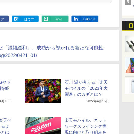
ェア
はてブ
note
LinkedIn
んだ「混雑緩和」、成功から導かれる新たな可能性
blog/2022/0421_01/
Gやド
石川 温が考える、楽天
例を紹
モバイルの「2023年大
躍進」のカギとは？
年4月15日
2022年4月15日
で楽天ペ
楽天モバイル、ネット
えるよ
ワークスライシング実
いとは
現に向けた取り組みを