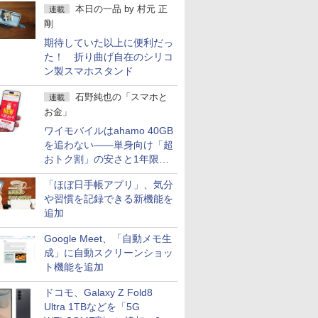
本日の一品
by
村元 正
連載
剛
期待していた以上に便利だっ
た！ 折り曲げ自在のシリコ
ン製スマホスタンド
石野純也の「スマホと
連載
お金」
ワイモバイルはahamo 40GB
を追わない――単身向け「超
おトク割」の安さと1年限定
の注意点
「ほぼ日手帳アプリ」、気分
や習慣を記録できる新機能を
追加
Google Meet、「自動メモ生
成」に自動スクリーンショッ
ト機能を追加
ドコモ、Galaxy Z Fold8
Ultra 1TBなどを「5G