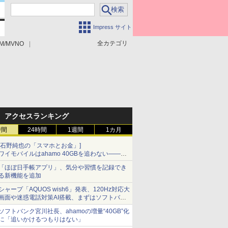
Impress サイト
全カテゴリ
M/MVNO
アクセスランキング
時間
24時間
1週間
1カ月
[石野純也の「スマホとお金」]
ワイモバイルはahamo 40GBを追わない――単
身向け「超おトク割」の安さと1年限定の注意
「ほぼ日手帳アプリ」、気分や習慣を記録でき
点
る新機能を追加
シャープ「AQUOS wish6」発表、120Hz対応大
画面や迷惑電話対策AI搭載、まずはソフトバン
クの法人向け
ソフトバンク宮川社長、ahamoの増量“40GB”化
に「追いかけるつもりはない」