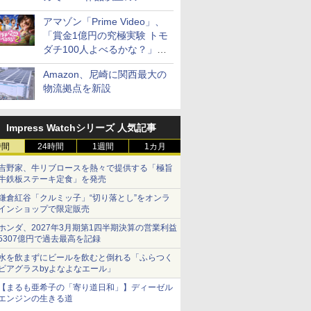
見放題
アマゾン「Prime Video」、
「賞金1億円の究極実験 トモ
ダチ100人よべるかな？」シ
ーズン2の参加者公開
Amazon、尼崎に関西最大の
物流拠点を新設
Impress Watchシリーズ 人気記事
時間
24時間
1週間
1カ月
吉野家、牛リブロースを熱々で提供する「極旨
牛鉄板ステーキ定食」を発売
鎌倉紅谷「クルミッ子」“切り落とし”をオンラ
インショップで限定販売
ホンダ、2027年3月期第1四半期決算の営業利益
5307億円で過去最高を記録
水を飲まずにビールを飲むと倒れる「ふらつく
ビアグラスbyよなよなエール」
【まるも亜希子の「寄り道日和」】ディーゼル
エンジンの生きる道