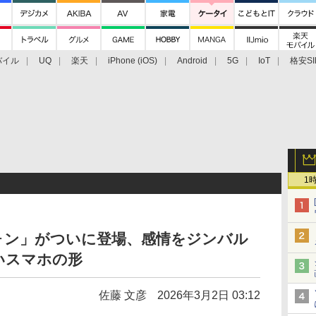
バイル
UQ
楽天
iPhone (iOS)
Android
5G
IoT
格安SI
アクセサリー
業界動向
法人向け
最新技術/その他
1
フォン」がついに登場、感情をジンバル
いスマホの形
佐藤 文彦
2026年3月2日 03:12