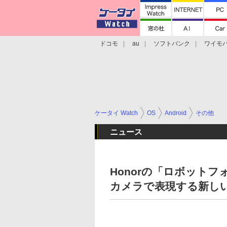
ドコモ
au
ソフトバンク
ワイモ
格安スマホ/SIMフリースマホ
周辺機器/
ケータイ Watch
OS
Android
その他
ニュース
Honorの「ロボット
カメラで表現する新し