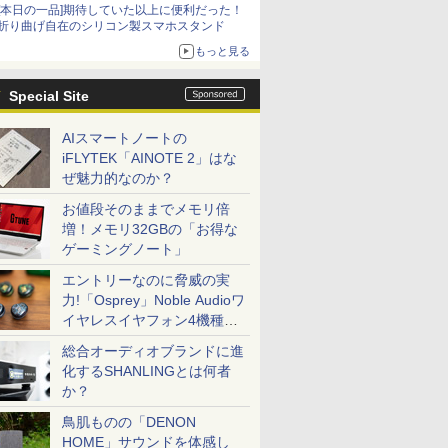
[本日の一品]期待していた以上に便利だった！
折り曲げ自在のシリコン製スマホスタンド
もっと見る
Special Site
AIスマートノートの
iFLYTEK「AINOTE 2」はな
ぜ魅力的なのか？
お値段そのままでメモリ倍
増！メモリ32GBの「お得な
ゲーミングノート」
エントリーなのに脅威の実
力!「Osprey」Noble Audioワ
イヤレスイヤフォン4機種を
一気に聴く
総合オーディオブランドに進
化するSHANLINGとは何者
か？
鳥肌ものの「DENON
HOME」サウンドを体感し