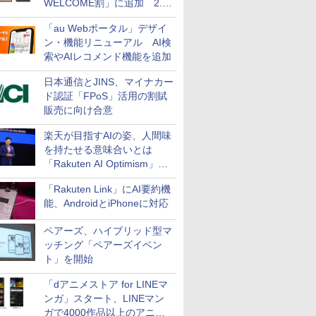
WELCOME割」に追加 2.2
万円引き
「au Webポータル」デザイ
ン・機能リニューアル AI検
索やAIレコメンド機能を追加
日本通信とJINS、マイナカー
ド認証「FPoS」活用の割賦
販売に向け合意
楽天が目指すAIの姿、人間味
を持たせる意味合いとは
「Rakuten AI Optimism」三
木谷氏の基調講演
「Rakuten Link」にAI要約機
能、AndroidとiPhoneに対応
ペアーズ、ハイブリッド型マ
ッチング「ペアーズイベン
ト」を開始
「dアニメストア for LINEマ
ンガ」スタート、LINEマン
ガで4000作品以上のアニメ