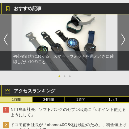
おすすめ記事
初心者の方におくる、スマートウォッチを選ぶときに確
認したい10のこと
●
●
●
アクセスランキング
1時間
24時間
1週間
1カ月
NTT島田社長、ソフトバンクのセブン出資に「dポイント使える
ようにして」
ドコモ前田社長が「ahamo40GB化は検証のため」、料金値上げ