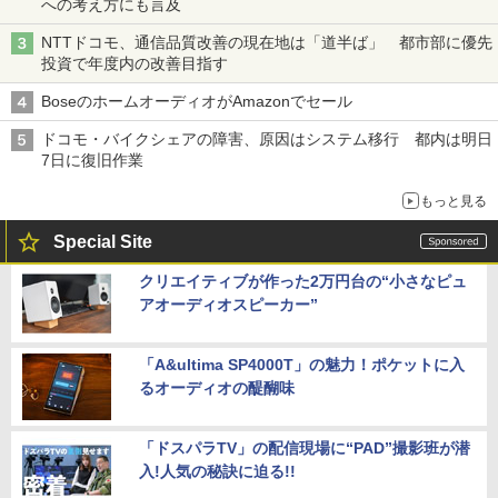
への考え方にも言及
NTTドコモ、通信品質改善の現在地は「道半ば」 都市部に優先
投資で年度内の改善目指す
BoseのホームオーディオがAmazonでセール
ドコモ・バイクシェアの障害、原因はシステム移行 都内は明日
7日に復旧作業
もっと見る
Special Site
クリエイティブが作った2万円台の“小さなピュ
アオーディオスピーカー”
「A&ultima SP4000T」の魅力！ポケットに入
るオーディオの醍醐味
「ドスパラTV」の配信現場に“PAD”撮影班が潜
入!人気の秘訣に迫る!!