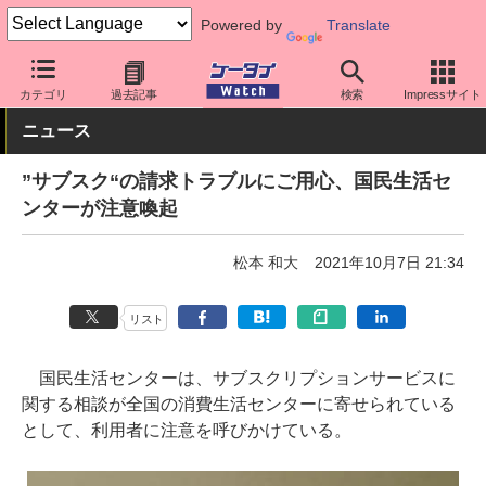
Powered by
Translate
ケータイ Watch
アプリ・サービス
決済/金融
カテゴリ
過去記事
検索
Impressサイト
ニュース
”サブスク“の請求トラブルにご用心、国民生活セ
ンターが注意喚起
松本 和大
2021年10月7日 21:34
リスト
国民生活センターは、サブスクリプションサービスに
関する相談が全国の消費生活センターに寄せられている
として、利用者に注意を呼びかけている。