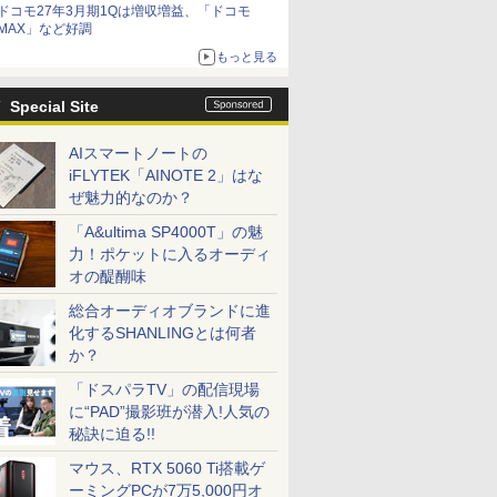
ドコモ27年3月期1Qは増収増益、「ドコモ
MAX」など好調
もっと見る
Special Site
AIスマートノートの
iFLYTEK「AINOTE 2」はな
ぜ魅力的なのか？
「A&ultima SP4000T」の魅
力！ポケットに入るオーディ
オの醍醐味
総合オーディオブランドに進
化するSHANLINGとは何者
か？
「ドスパラTV」の配信現場
に“PAD”撮影班が潜入!人気の
秘訣に迫る!!
マウス、RTX 5060 Ti搭載ゲ
ーミングPCが7万5,000円オ