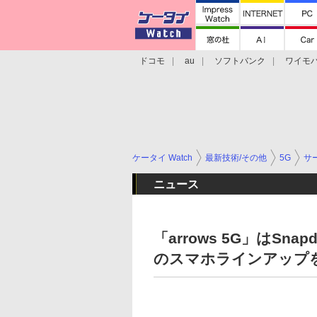
ドコモ
au
ソフトバンク
ワイモ
格安スマホ/SIMフリースマホ
周辺機器/
ケータイ Watch
最新技術/その他
5G
サ
ニュース
「arrows 5G」はSn
のスマホラインアップ