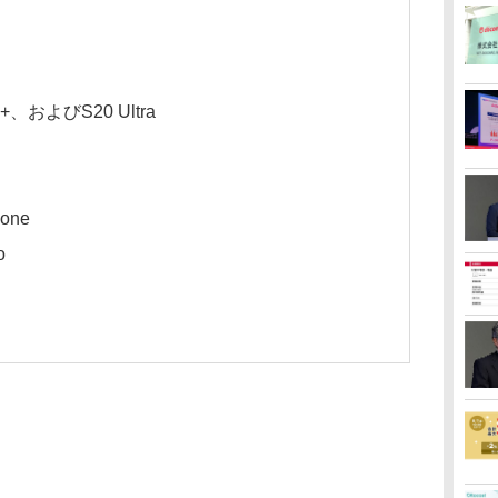
0 +、およびS20 Ultra
hone
o