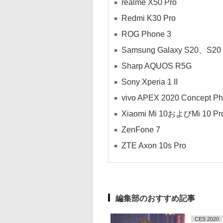
realme X50 Pro
Redmi K30 Pro
ROG Phone 3
Samsung Galaxy S20、S2
Sharp AQUOS R5G
Sony Xperia 1 II
vivo APEX 2020 Concept P
Xiaomi Mi 10およびMi 10 Pr
ZenFone 7
ZTE Axon 10s Pro
編集部のおすすめ記事
CES 2020