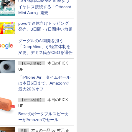
CarPlayやAndroid Autoをワ
イヤレス接続する「Ottocast
Mini Aura」発売
povoで連休向けトッピング
発売、3日間・7日間使い放題
グーグルのAI開発を担う
「DeepMind」が経営体制を
変更、デミス氏がCEOを退任
本日のPICK
【セール情報】
UP
「iPhone Air」タイムセール
は本日6日まで、Amazonで
最大26％オフ
本日のPICK
【セール情報】
UP
Boseのポータブルスピーカ
ーがAmazonでセール
本日の一品
by
村元 正
連載