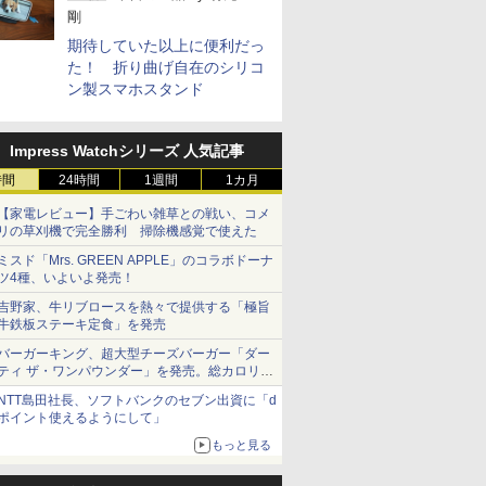
剛
期待していた以上に便利だっ
た！ 折り曲げ自在のシリコ
ン製スマホスタンド
Impress Watchシリーズ 人気記事
時間
24時間
1週間
1カ月
【家電レビュー】手ごわい雑草との戦い、コメ
リの草刈機で完全勝利 掃除機感覚で使えた
ミスド「Mrs. GREEN APPLE」のコラボドーナ
ツ4種、いよいよ発売！
吉野家、牛リブロースを熱々で提供する「極旨
牛鉄板ステーキ定食」を発売
バーガーキング、超大型チーズバーガー「ダー
ティ ザ・ワンパウンダー」を発売。総カロリー
約1656kcal、総重量約527g！
NTT島田社長、ソフトバンクのセブン出資に「d
ポイント使えるようにして」
もっと見る