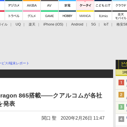
バイル
UQ
楽天
iPhone (iOS)
Android
5G
IoT
格安SI
アクセサリー
業界動向
法人向け
最新技術/その他
ービス/端末レポート
1
apdragon 865搭載――クアルコムが各社
を発表
関口 聖
2020年2月26日 11:47