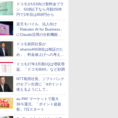
ドコモがU15向け新料金プラ
ン、5GB以下なら月額2508
円で1年目は858円から
楽天モバイル、法人向け
「Rakuten AI for Business」
にClaude活用の分析機能な
どを追加
ドコモ前田社長が
「ahamo40GB化は検証のた
め」、料金値上げへの考え方
にも言及
ドコモ27年3月期1Qは増収増
益、「ドコモMAX」など好調
NTT島田社長、ソフトバンク
のセブン出資に「dポイント
使えるようにして」
au PAY マーケットで最大
36％還元、「ポイント超超
祭」7日スタート