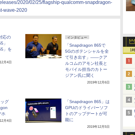
eleases/2020/02/25/flagship-qualcomm-snapdragon-
rst-wave-2020
対応の
インタビュー
65」
「Snapdragon 865で
765」を
1
5Gのポテンシャルを全
て引き出す」――クア
年12月4日
ルコムのアモン社長と
モバイル担当のカトー
ジアン氏に聞く
2019年12月6日
ラッグ
「Snapdragon 865」は
gon
GPUのドライバーソフ
マホ
トのアップデートが可
能に
年12月4日
2019年12月5日