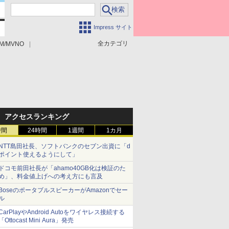
Impress サイト
全カテゴリ
M/MVNO
アクセスランキング
時間
24時間
1週間
1カ月
NTT島田社長、ソフトバンクのセブン出資に「d
ポイント使えるようにして」
ドコモ前田社長が「ahamo40GB化は検証のた
め」、料金値上げへの考え方にも言及
BoseのポータブルスピーカーがAmazonでセー
ル
CarPlayやAndroid Autoをワイヤレス接続する
「Ottocast Mini Aura」発売