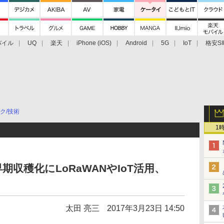
バイル
UQ
楽天
iPhone (iOS)
Android
5G
IoT
格安SI
アクセサリー
業界動向
法人向け
最新技術/その他
ク/技術
1
収穫化にLoRaWANやIoT活用、
太田 亮三
2017年3月23日 14:50