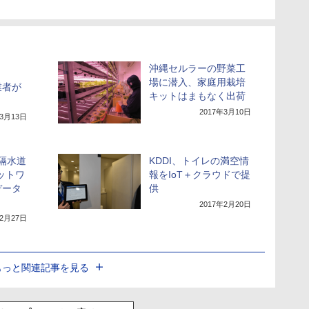
沖縄セルラーの野菜工
場に潜入、家庭用栽培
業者が
キットはまもなく出荷
？
2017年3月10日
年3月13日
遠隔水道
KDDI、トイレの満空情
ットワ
報をIoT＋クラウドで提
データ
供
2017年2月20日
年2月27日
もっと関連記事を見る