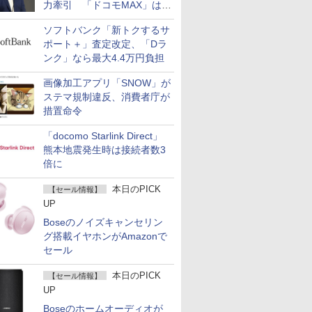
力牽引 「ドコモMAX」は
400万契約突破
ソフトバンク「新トクするサ
ポート＋」査定改定、「Dラ
ンク」なら最大4.4万円負担
画像加工アプリ「SNOW」が
ステマ規制違反、消費者庁が
措置命令
「docomo Starlink Direct」
熊本地震発生時は接続者数3
倍に
本日のPICK
【セール情報】
UP
Boseのノイズキャンセリン
グ搭載イヤホンがAmazonで
セール
本日のPICK
【セール情報】
UP
Boseのホームオーディオが