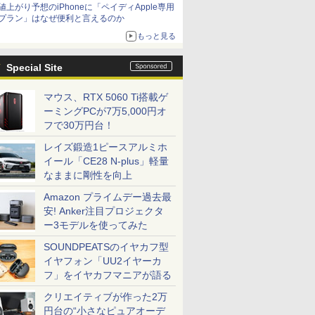
値上がり予想のiPhoneに「ペイディApple専用
プラン」はなぜ便利と言えるのか
もっと見る
Special Site
マウス、RTX 5060 Ti搭載ゲ
ーミングPCが7万5,000円オ
フで30万円台！
レイズ鍛造1ピースアルミホ
イール「CE28 N-plus」軽量
なままに剛性を向上
Amazon プライムデー過去最
安! Anker注目プロジェクタ
ー3モデルを使ってみた
SOUNDPEATSのイヤカフ型
イヤフォン「UU2イヤーカ
フ」をイヤカフマニアが語る
クリエイティブが作った2万
円台の“小さなピュアオーデ