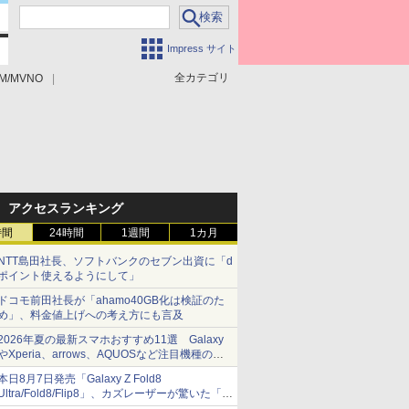
Impress サイト
全カテゴリ
M/MVNO
アクセスランキング
時間
24時間
1週間
1カ月
NTT島田社長、ソフトバンクのセブン出資に「d
ポイント使えるようにして」
ドコモ前田社長が「ahamo40GB化は検証のた
め」、料金値上げへの考え方にも言及
2026年夏の最新スマホおすすめ11選 Galaxy
やXperia、arrows、AQUOSなど注目機種の特
徴は
本日8月7日発売「Galaxy Z Fold8
Ultra/Fold8/Flip8」、カズレーザーが驚いた「そ
ば屋のメニュー並みの薄さ」