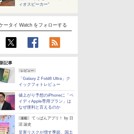
ィオスピーカー”
ケータイ Watch をフォローする
新記事
レビュー
「Galaxy Z Fold8 Ultra」ク
イックフォトレビュー
値上がり予想のiPhoneに「ペ
イディApple専用プラン」は
なぜ便利と言えるのか
てっぱんアプリ！
by
日
連載
沼 諭史
災害リスクが増す季節、国土