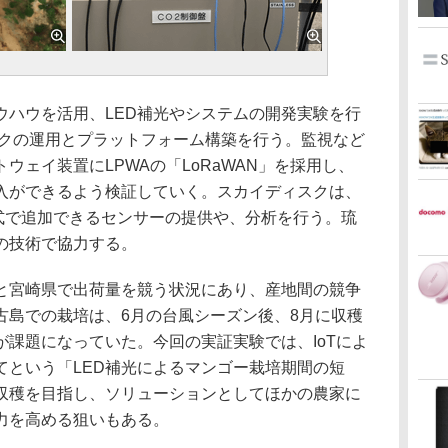
ハウを活用、LED補光やシステムの開発実験を行
ワークの運用とプラットフォーム構築を行う。監視など
ウェイ装置にLPWAの「LoRaWAN」を採用し、
入ができるよう検証していく。スカイディスクは、
ル式で追加できるセンサーの提供や、分析を行う。琉
の技術で協力する。
宮崎県で出荷量を競う状況にあり、産地間の競争
古島での栽培は、6月の台風シーズン後、8月に収穫
課題になっていた。今回の実証実験では、IoTによ
てという「LED補光によるマンゴー栽培期間の短
収穫を目指し、ソリューションとしてほかの農家に
力を高める狙いもある。