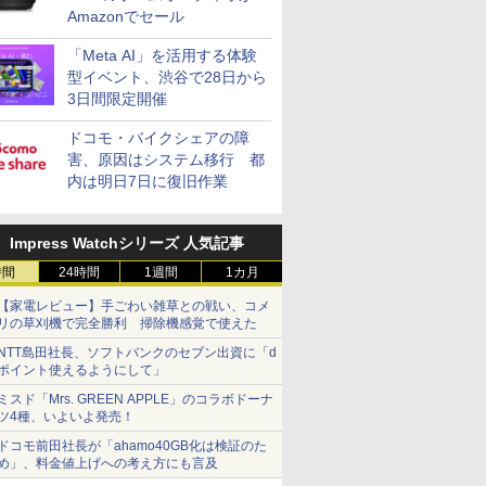
Amazonでセール
「Meta AI」を活用する体験
型イベント、渋谷で28日から
3日間限定開催
ドコモ・バイクシェアの障
害、原因はシステム移行 都
内は明日7日に復旧作業
Impress Watchシリーズ 人気記事
時間
24時間
1週間
1カ月
【家電レビュー】手ごわい雑草との戦い、コメ
リの草刈機で完全勝利 掃除機感覚で使えた
NTT島田社長、ソフトバンクのセブン出資に「d
ポイント使えるようにして」
ミスド「Mrs. GREEN APPLE」のコラボドーナ
ツ4種、いよいよ発売！
ドコモ前田社長が「ahamo40GB化は検証のた
め」、料金値上げへの考え方にも言及