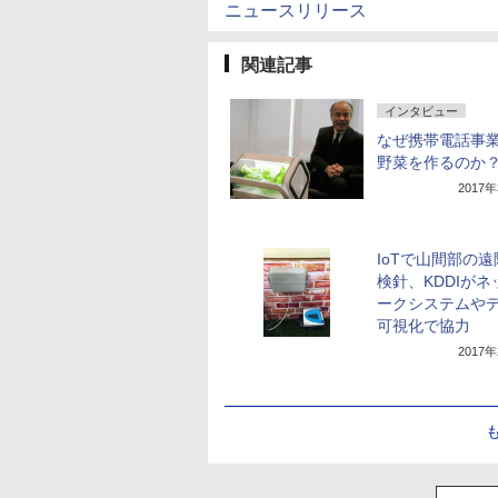
ニュースリリース
関連記事
インタビュー
なぜ携帯電話事
野菜を作るのか
2017
IoTで山間部の
検針、KDDIがネ
ークシステムや
可視化で協力
2017