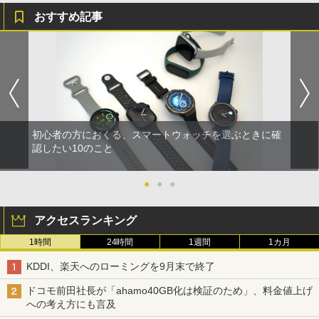
おすすめ記事
初心者の方におくる、スマートウォッチを選ぶときに確
認したい10のこと
●
●
●
アクセスランキング
1時間
24時間
1週間
1カ月
KDDI、楽天へのローミングを9月末で終了
ドコモ前田社長が「ahamo40GB化は検証のため」、料金値上げ
への考え方にも言及