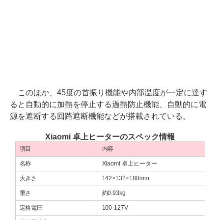
このほか、45度の首振り機能や内部温度が一定に達す
ると自動的に加熱を停止する過熱防止機能、自動的に電
源を遮断する回路遮断機能などが搭載されている。
Xiaomi 卓上ヒーターのスペック情報
項目
内容
名称
Xiaomi 卓上ヒーター
大きさ
142×132×188mm
重さ
約0.93kg
定格電圧
100-127V