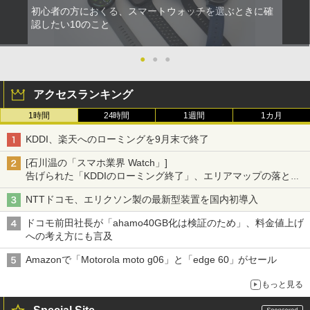
初心者の方におくる、スマートウォッチを選ぶときに確
認したい10のこと
●
●
●
アクセスランキング
1時間
24時間
1週間
1カ月
KDDI、楽天へのローミングを9月末で終了
[石川温の「スマホ業界 Watch」]
告げられた「KDDIのローミング終了」、エリアマップの落とし
穴と楽天モバイルの課題
NTTドコモ、エリクソン製の最新型装置を国内初導入
ドコモ前田社長が「ahamo40GB化は検証のため」、料金値上げ
への考え方にも言及
Amazonで「Motorola moto g06」と「edge 60」がセール
もっと見る