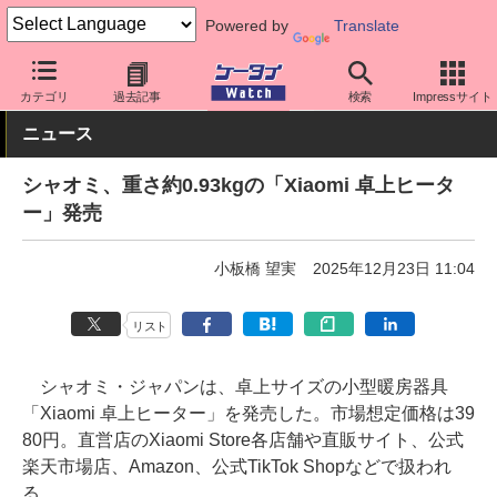
Powered by
Translate
ケータイ Watch
周辺機器/アクセサリー
カテゴリ
過去記事
検索
Impressサイト
ニュース
シャオミ、重さ約0.93kgの「Xiaomi 卓上ヒータ
ー」発売
小板橋 望実
2025年12月23日 11:04
リスト
シャオミ・ジャパンは、卓上サイズの小型暖房器具
「Xiaomi 卓上ヒーター」を発売した。市場想定価格は39
80円。直営店のXiaomi Store各店舗や直販サイト、公式
楽天市場店、Amazon、公式TikTok Shopなどで扱われ
る。