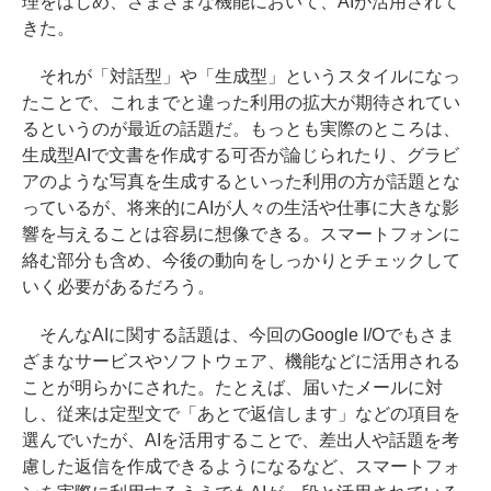
理をはじめ、さまざまな機能において、AIが活用されて
きた。
それが「対話型」や「生成型」というスタイルになっ
たことで、これまでと違った利用の拡大が期待されてい
るというのが最近の話題だ。もっとも実際のところは、
生成型AIで文書を作成する可否が論じられたり、グラビ
アのような写真を生成するといった利用の方が話題とな
っているが、将来的にAIが人々の生活や仕事に大きな影
響を与えることは容易に想像できる。スマートフォンに
絡む部分も含め、今後の動向をしっかりとチェックして
いく必要があるだろう。
そんなAIに関する話題は、今回のGoogle I/Oでもさま
ざまなサービスやソフトウェア、機能などに活用される
ことが明らかにされた。たとえば、届いたメールに対
し、従来は定型文で「あとで返信します」などの項目を
選んでいたが、AIを活用することで、差出人や話題を考
慮した返信を作成できるようになるなど、スマートフォ