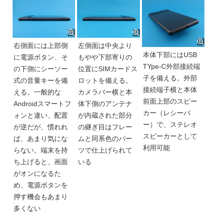
右側面には上部側
左側面は中央より
本体下部にはUSB
に電源ボタン、そ
もやや下部寄りの
TYpe-C外部接続端
の下側にシーソー
位置にSIMカードス
子を備える。外部
式の音量キーを備
ロットを備える。
接続端子横と本体
える。一般的な
カメラバー横と本
前面上部のスピー
Androidスマートフ
体下側のアンテナ
カー（レシーバ
ォンと違い、配置
が内蔵された部分
ー）で、ステレオ
が逆だが、慣れれ
の継ぎ目はフレー
スピーカーとして
ば、あまり気にな
ムと同系色のパー
利用可能
らない。端末を持
ツで仕上げられて
ち上げると、画面
いる
がオンになるた
め、電源ボタンを
押す機会もあまり
多くない