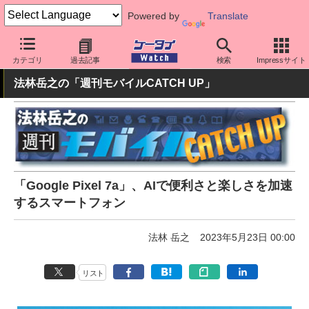
Powered by
Translate
ケータイ Watch
OS
Android
Pixel
カテゴリ
過去記事
検索
Impressサイト
法林岳之の「週刊モバイルCATCH UP」
「Google Pixel 7a」、AIで便利さと楽しさを加速
するスマートフォン
法林 岳之
2023年5月23日 00:00
リスト