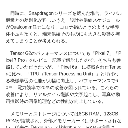
同時に、Snapdragonシリーズを選んだ場合、ライバル
機種との差別化が難しいうえ、設計や供給スケジュール
がQualcomm任せになり、コロナ禍のときのような半導
体不足を招くと、端末供給そのものにも大きな影響を与
えてしまうことが考えられる。
Tensor G2のパフォーマンスについても「Pixel 7」「P
ixel 7 Pro」のレビュー記事で解説したので、そちらも参
照していただきたいが、「Pixel 6a」に搭載されたTenso
rに比べ、「TPU（Tensor Processing Unit）」と呼ばれ
る機械学習の性能が大幅に向上し、パフォーマンスで6
0％、電力効率で20％の改善が図られている。これらの
改善により、リアルタイム翻訳や文字起こし、写真や動
画撮影時の画像処理などの性能が向上している。
メモリーとストレージについては8GB RAM、128GB
ROMが搭載され、外部メモリーカードはサポートされな
い。従来の「Pixel 6a」と比較すると、RAMが増量さ