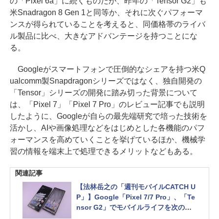
の「Pixel 6a」に続くものだが、昨年の「Tensor G2」も
米Snadragon 8 Gen 1と同等か、それに次ぐパフォーマ
ンスが得られていることを考えると、同価格帯のライバ
ル製品に比べ、大きなアドバンテージを持つことにな
る。
Googleがスマートフォンで圧倒的なシェアを持つ米Q
ualcomm製Snapdragonシリーズではなく、独自開発の
「Tensor」シリーズの開発に踏み切った背景について
は、「Pixel 7」「Pixel 7 Pro」のレビュー記事でも説明
したように、Googleが自らの最先端研究で培った技術を
活かし、AIや画像処理などをはじめとした各機能のパフ
ォーマンスを高めていくことを挙げているほか、機械学
習の情報を端末上で処理できるメリットなどもある。
関連記事
【法林岳之の「週刊モバイルCATCH U
P」】Google「Pixel 7/7 Pro」、「Te
nsor G2」でモバイルライフを次のス
テージへ