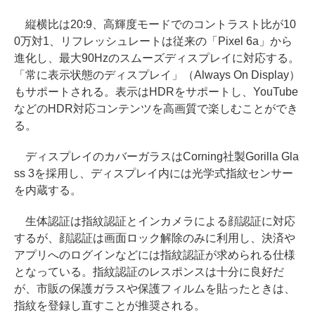
縦横比は20:9、高輝度モードでのコントラスト比が10
0万対1、リフレッシュレートは従来の「Pixel 6a」から
進化し、最大90Hzのスムーズディスプレイに対応する。
「常に表示状態のディスプレイ」（Always On Display）
もサポートされる。表示はHDRをサポートし、YouTube
などのHDR対応コンテンツを高画質で楽しむことができ
る。
ディスプレイのカバーガラスはCorning社製Gorilla Gla
ss 3を採用し、ディスプレイ内には光学式指紋センサー
を内蔵する。
生体認証は指紋認証とインカメラによる顔認証に対応
するが、顔認証は画面ロック解除のみに利用し、決済や
アプリへのログインなどには指紋認証が求められる仕様
となっている。指紋認証のレスポンスは十分に良好だ
が、市販の保護ガラスや保護フィルムを貼ったときは、
指紋を登録し直すことが推奨される。