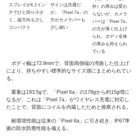
スプレイが6.1イン
ザインは共通だ
外）の厚みは変わ
チでひと回り小さ
が、「Pixel 7a」の
らないが、カメラ
く、縦方向も少し
方がカメラバーも
バーは「Pixel 7a」
コンパクト
少し細い
の方が薄く仕上げ
られ、ボディ全体
の厚みも抑えられ
ている
ボディ幅は72.9mmで、背面両側端の湾曲した仕上げ
により、持ちやすい標準的なサイズ感にまとめられてい
る。
重量は193.5gで、「Pixel 6a」の178gから約15g増に
なるが、これは「Pixel 7a」がワイヤレス充電に対応し
たことで、背面にコイルを内蔵したためと推察される。
耐環境性能は従来の「Pixel 6a」に引き続き、IP67準
拠の防水防塵性能を備える。