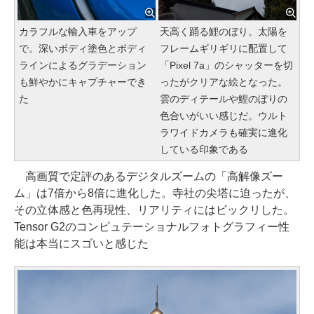
カラフルな輸入車をアップ
天高く踊る鯉のぼり。太陽を
で。深いボディ塗色とボディ
フレームギリギリに配置して
ラインによるグラデーション
「Pixel 7a」のシャッターを切
も鮮やかにキャプチャーでき
ったがクリアな絵となった。
た
雲のディテールや鯉のぼりの
色合いがいい感じだ。ウルト
ラワイドカメラも確実に進化
している印象である
高画質で定評のあるデジタルズームの「高解像ズー
ム」は7倍から8倍に進化した。寺社の尖塔に迫ったが、
その立体感と色再現性、リアリティにはビックリした。
Tensor G2のコンピュテーショナルフォトグラフィー性
能は本当にスゴいと感じた