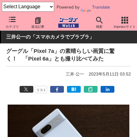
Powered by
Translate
ケータイ Watch
OS
Android
Pixel
カテゴリ
過去記事
検索
Impressサイト
三井公一の「スマホカメラでブラブラ」
グーグル「Pixel 7a」の素晴らしい画質に驚
く！ 「Pixel 6a」とも撮り比べてみた
三井 公一
2023年5月11日 03:52
リスト