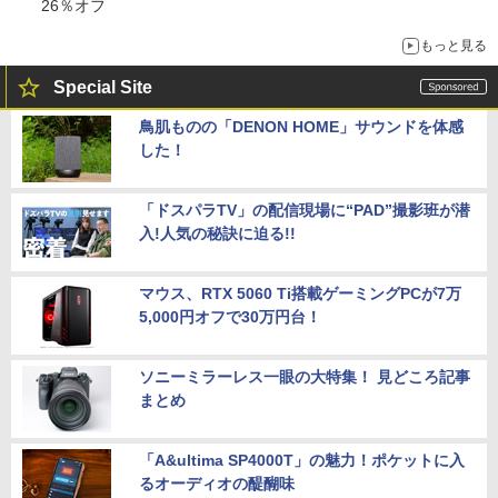
26％オフ
もっと見る
Special Site
鳥肌ものの「DENON HOME」サウンドを体感
した！
「ドスパラTV」の配信現場に“PAD”撮影班が潜
入!人気の秘訣に迫る!!
マウス、RTX 5060 Ti搭載ゲーミングPCが7万
5,000円オフで30万円台！
ソニーミラーレス一眼の大特集！ 見どころ記事
まとめ
「A&ultima SP4000T」の魅力！ポケットに入
るオーディオの醍醐味