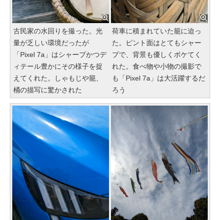
古民家の水回りを撮った。光
荷車に積まれていた籠に迫っ
量が乏しい環境だったが
た。ピント面はとてもシャー
「Pixel 7a」はシャープかつデ
プで、背景も優しくボケてく
ィテール豊かにその様子を捉
れた。食べ物や小物の撮影で
えてくれた。しゃもじや籠、
も「Pixel 7a」は大活躍するだ
桶の描写に驚かされた
ろう