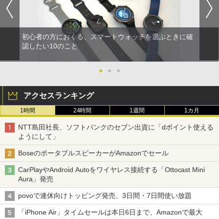
初心者の方におくる、スマートウォッチを選ぶときに確
認したい10のこと
●
●
●
アクセスランキング
1時間
24時間
1週間
1カ月
NTT島田社長、ソフトバンクのセブン出資に「dポイント使える
ようにして」
BoseのポータブルスピーカーがAmazonでセール
CarPlayやAndroid Autoをワイヤレス接続する「Ottocast Mini
Aura」発売
povoで連休向けトッピング発売、3日間・7日間使い放題
「iPhone Air」タイムセールは本日6日まで、Amazonで最大