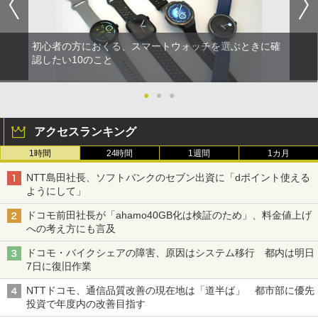
初心者の方におくる、スマートウォッチを選ぶときに確
認したい10のこと
●
●
●
アクセスランキング
1時間
24時間
1週間
1カ月
NTT島田社長、ソフトバンクのセブン出資に「dポイント使える
ようにして」
ドコモ前田社長が「ahamo40GB化は検証のため」、料金値上げ
への考え方にも言及
ドコモ・バイクシェアの障害、原因はシステム移行 都内は明日
7日に復旧作業
NTTドコモ、通信品質改善の現在地は「道半ば」 都市部に優先
投資で年度内の改善目指す