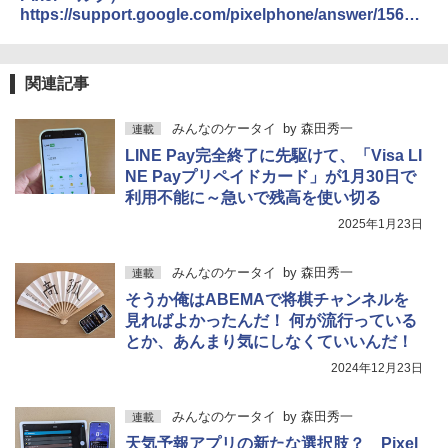
https://support.google.com/pixelphone/answer/15683
160?hl=ja
関連記事
みんなのケータイ
by
森田秀一
連載
LINE Pay完全終了に先駆けて、「Visa LI
NE Payプリペイドカード」が1月30日で
利用不能に～急いで残高を使い切る
2025年1月23日
みんなのケータイ
by
森田秀一
連載
そうか俺はABEMAで将棋チャンネルを
見ればよかったんだ！ 何が流行っている
とか、あんまり気にしなくていいんだ！
2024年12月23日
みんなのケータイ
by
森田秀一
連載
天気予報アプリの新たな選択肢？ Pixel