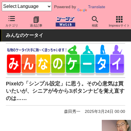
Powered by
Translate
ケータイ Watch
OS
Android
Pixel
カテゴリ
過去記事
検索
Impressサイト
みんなのケータイ
Pixelの「シンプル設定」に思う。その心意気は買
いたいが、シニアが今から3ボタンナビを覚え直す
のは……
森田秀一
2025年3月24日 00:00