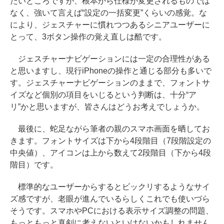
たいところですが、根本から仕様が変更されるものでは
なく、強いて言えば“設定の一括変更”くらいの感覚。な
により、ジェスチャーに慣れつつあるシニアユーザーに
とって、3ボタン操作の覚え直しは酷です。
ジェスチャーナビゲーションには一定の合理性がある
と思いますし、現行iPhoneの操作と通じる部分も多いで
す。ジェスチャーナビゲーションのままで、フォントサ
イズなど個別の項目をいじるという判断は、十分“ア
リ”かと思いますが、皆さんはどうお考えでしょうか。
最後に、蛇足ながら筆者の親のスマホ画面を晒してお
きます。フォントサイズは下から4段階目（7段階設定の
中央値）、アイコンは上から数えて2段階目（下から4段
階目）です。
標準的なユーザーからするとビックリするようなサイ
ズ感ですが、老眼が進んでいるらしくこれでも使いづら
そうです。スマホやPCにおける表示サイズ調整の問題、
もっともっと真剣に考えないといけないかもしれません