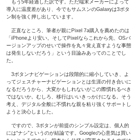
もう5年経過した訳です。ただ端末メーカーによって
導入に温度差があり、今でもサムスンのGalaxyは3ボタ
ン制を強く押し出しています。
正直なところ、筆者が親にPixel 7a購入を薦めたのは
「iPhoneより安い。そしてPixelならこれから先、OSバ
ージョンアップのせいで操作を丸々覚え直すような事態
は発生しないだろう」という目論みあってのことでし
た。
3ボタンナビゲーションは段階的に縮小していき、よ
ってジェスチャーナビゲーションとは生涯の付き合いに
なるだろうから、大変かもしれないがこの際慣れるべき
ではないか。むしろ、移行はいいきっかけになる。そう
考え、デジタル全般に不慣れな親を粘り強くサポートし
ようと決心しました。
ですので、3ボタンが前提のシンプル設定は、個人的
には“ナシ”というのが結論です。Googleの心意気は買い