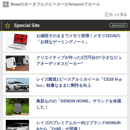
BoseのポータブルスピーカーがAmazonでセール
もっと見る
Special Site
お値段そのままでメモリ倍増！メモリ32GBの
「お得なゲーミングノート」
クリエイティブが作った2万円台の“小さなピュ
アオーディオスピーカー”
レイズ鍛造1ピースアルミホイール「CE28 N-p
lus」軽量なままに剛性を向上
鳥肌ものの「DENON HOME」サウンドを体感
した！
レイズのプレミアムカー向けブランドHOMUR
Aから「2×9R」が登場！