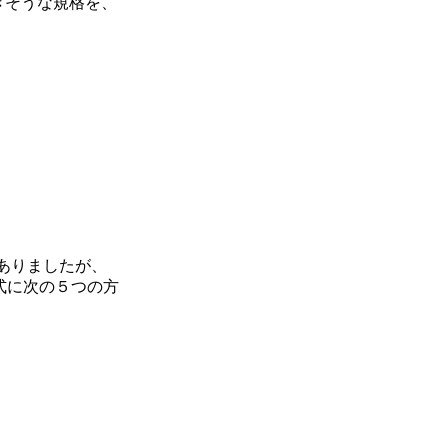
できそうな規格を、
ありましたが、
正式に次の５つの方