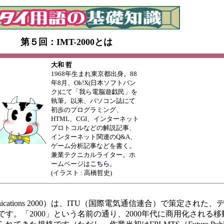
第５回：IMT-2000とは
大和 哲
1968年生まれ東京都出身。88
年8月、Oh!X(日本ソフトバン
ク)にて「我ら電脳遊戯民」を
執筆。以来、パソコン誌にて
初歩のプログラミング、
HTML、CGI、インターネット
プロトコルなどの解説記事、
インターネット関連のQ&A、
ゲーム分析記事などを書く。
兼業テクニカルライター。ホ
ームページは
こちら
。
(イラスト : 高橋哲史)
 Telecommunications 2000）は、ITU（国際電気通信連合）で策定さ
す。「2000」という名前の通り、2000年代に商用化される