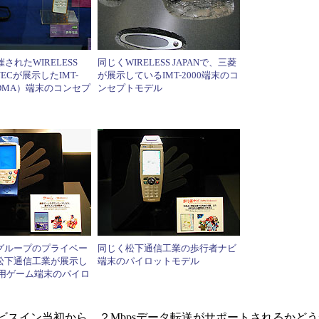
されたWIRELESS
同じくWIRELESS JAPANで、三菱
NECが展示したIMT-
が展示しているIMT-2000端末のコ
-CDMA）端末のコンセプ
ンセプトモデル
グループのプライベー
同じく松下通信工業の歩行者ナビ
松下通信工業が展示し
端末のパイロットモデル
000用ゲーム端末のパイロ
ビスイン当初から、２Mbpsデータ転送がサポートされるかど