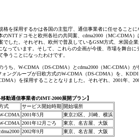
）
規格を採用するかは各国の主監庁、通信事業者に任せることに
本のNTTドコモと欧州各社の共同案、cdma2000（MC-CDM
案でした。それぞれ、欧州で普及しているGSM方式、米国企業
テムになっています。そして、これらの企画が今後、市場を舞台に
て争うことになったわけです。
W-CDMA（DS-CDMA）とcdma2000（MC-CDMA）
ングループが日欧方式のW-CDMA（DS-CDMA）を、KDDI
C-CDMA）を採用することとなりました。それぞれ、2001年、2
移動通信事業者のIMT-2000展開プラン】
方式
サービス開始時期
開始場所
W-CDMA
2001年5月
東京23区、川崎、横浜
W-CDMA
2001年12月ごろ
東京、名古屋、大阪
cdma2000
2002年9月
東京、名古屋、大阪