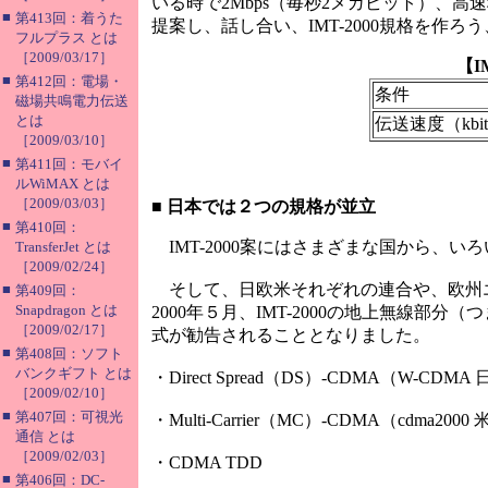
いる時で2Mbps（毎秒2メガビット）、高
■
第413回：着うた
提案し、話し合い、IMT-2000規格を作
フルプラス とは
［2009/03/17］
【I
■
第412回：電場・
条件
磁場共鳴電力伝送
とは
伝送速度（kbit
［2009/03/10］
■
第411回：モバイ
ルWiMAX とは
［2009/03/03］
■
日本では２つの規格が並立
■
第410回：
IMT-2000案にはさまざまな国から、い
TransferJet とは
［2009/02/24］
そして、日欧米それぞれの連合や、欧州
■
第409回：
Snapdragon とは
2000年５月、IMT-2000の地上無線
［2009/02/17］
式が勧告されることとなりました。
■
第408回：ソフト
バンクギフト とは
・Direct Spread（DS）-CDMA（W-CDM
［2009/02/10］
■
第407回：可視光
・Multi-Carrier（MC）-CDMA（cdma200
通信 とは
［2009/02/03］
・CDMA TDD
■
第406回：DC-