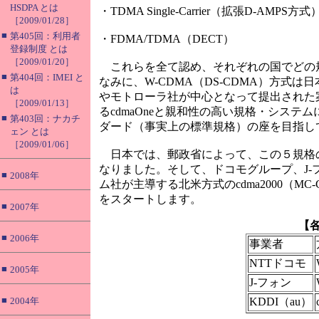
HSDPA とは
・TDMA Single-Carrier（拡張D-AMPS方式
［2009/01/28］
■
第405回：利用者
・FDMA/TDMA（DECT）
登録制度 とは
［2009/01/20］
これらを全て認め、それぞれの国でどの
■
第404回：IMEI と
なみに、W-CDMA（DS-CDMA）方式は日
は
やモトローラ社が中心となって提出された
［2009/01/13］
るcdmaOneと親和性の高い規格・シス
■
第403回：ナカチ
ダード（事実上の標準規格）の座を目指し
ェン とは
［2009/01/06］
日本では、郵政省によって、この５規格のうち、
なりました。そして、ドコモグループ、J-フォ
■
2008年
ム社が主導する北米方式のcdma2000（M
をスタートします。
■
2007年
【各
■
2006年
事業者
NTTドコモ
■
2005年
J-フォン
■
2004年
KDDI（au）