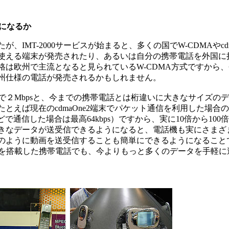
能になるか
MT-2000サービスが始まると、多くの国でW-CDMAやcdm
使える端末が発売されたり、あるいは自分の携帯電話を外国に
格は欧州で主流となると見られているW-CDMA方式ですから
州仕様の電話が発売されるかもしれません。
最大で２Mbpsと、今までの携帯電話とは桁違いに大きなサイズの
とえば現在のcdmaOne2端末でパケット通信を利用した場合
ソコンなどで通信した場合は最高64kbps）ですから、実に10倍から10
きなデータが送受信できるようになると、電話機も実にさまざ
のように動画を送受信することも簡単にできるようになること
ウザを搭載した携帯電話でも、今よりもっと多くのデータを手軽