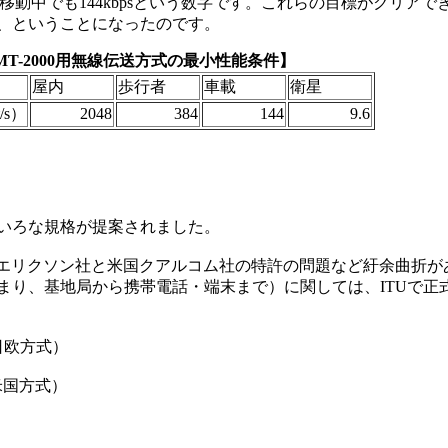
速移動中でも144kbpsという数字です。これらの目標がクリア
ろう、ということになったのです。
MT-2000用無線伝送方式の最小性能条件】
屋内
歩行者
車載
衛星
/s）
2048
384
144
9.6
ろいろな規格が提案されました。
エリクソン社と米国クアルコム社の特許の問題など紆余曲折が
部分（つまり、基地局から携帯電話・端末まで）に関しては、ITUで
A 日欧方式）
0 米国方式）