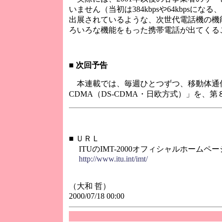
いません（当初は384kbpsや64kbp
出展されているような、次世代電話機の機
ろいろな機能をもった携帯電話が出てくる
■
次回予告
本連載では、毎週ひとつずつ、移動体通信
CDMA（DS-CDMA・日欧方式）」を、第８
■
ＵＲＬ
ITUのIMT-2000オフィシャルホームペ
http://www.itu.int/imt/
（大和 哲）
2000/07/18 00:00