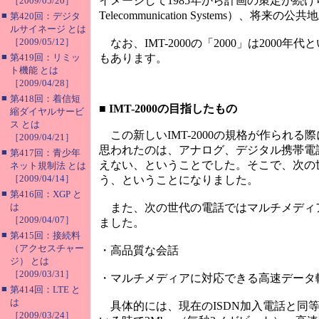
イメージして1985年から計画の策定が続けられてき
［2009/05/20］
Telecommunication Systems
■
第420回：デジタ
ルサイネージ とは
［2009/05/12］
なお、IMT-2000の「2000」は200
■
第419回：リミッ
もあります。
ト機能 とは
［2009/04/28］
■
第418回：着信短
■
IMT-2000の目指したもの
縮ダイヤルサービ
ス とは
この新しいIMT-2000の規格が作られ
［2009/04/21］
思われたのは、アナログ、デジタル携帯電
■
第417回：青少年
えない、ということでした。そこで、次の
ネット規制法 とは
［2009/04/14］
う、ということになりました。
■
第416回：XGP と
は
また、次の世代の電話ではマルチメディ
［2009/04/07］
ました。
■
第415回：接続料
（アクセスチャー
・高品質な会話
ジ） とは
［2009/03/31］
・マルチメディアに対応できる高速データ
■
第414回：LTE と
は
具体的には、現在のISDN加入電話と同
［2009/03/24］