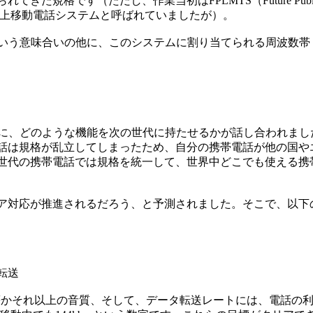
た規格です（ただし、作業当初はFPLMTS（Future Public La
）、将来の公共地上移動電話システムと呼ばれていましたが）。
0年代という意味合いの他に、このシステムに割り当てられる周波数帯
る際に、どのような機能を次の世代に持たせるかが話し合われま
話は規格が乱立してしまったため、自分の携帯電話が他の国や
世代の携帯電話では規格を統一して、世界中どこでも使える携
ア対応が推進されるだろう、と予測されました。そこで、以下
転送
等かそれ以上の音質、そして、データ転送レートには、電話の