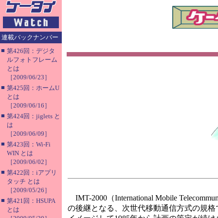
連載バックナンバー
■
第426回：デジタ
ルフォトフレーム
とは
［2009/06/23］
■
第425回：ホームU
とは
［2009/06/16］
■
第424回：jiglets と
は
［2009/06/09］
■
第423回：Wi-Fi
WIN とは
［2009/06/02］
■
第422回：iアプリ
タッチ とは
［2009/05/26］
IMT-2000（International Mobile
■
第421回：HSUPA
の後継となる、次世代移動通信方式の規格で
とは