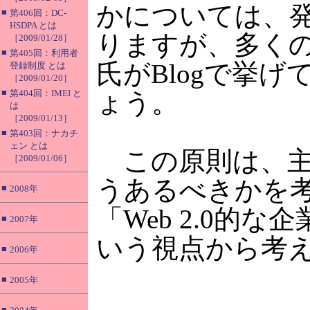
かについては、
■
第406回：DC-
HSDPA とは
りますが、多くの人
［2009/01/28］
■
第405回：利用者
氏がBlogで挙げ
登録制度 とは
［2009/01/20］
■
第404回：IMEI と
ょう。
は
［2009/01/13］
■
第403回：ナカチ
ェン とは
この原則は、主
［2009/01/06］
うあるべきかを考
■
2008年
「Web 2.0
■
2007年
いう視点から考
■
2006年
■
2005年
■