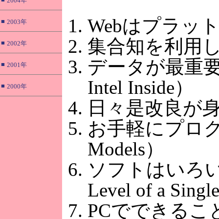
2004年
Webはプラットフォ
■
2003年
集合知を利用している （
■
2002年
データが最重要であ
■
2001年
Intel Inside）
■
2000年
日々是改良が身上 （En
お手軽にプログラミン
Models）
ソフトはいろいろな
Level of a Sing
PCでできること