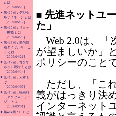
とは
［2009/05/20］
■
先進ネットユー
■
第420回：デジタ
ルサイネージ とは
［2009/05/12］
た」
■
第419回：リミッ
ト機能 とは
［2009/04/28］
Web 2.0は
■
第418回：着信短
縮ダイヤルサービ
が望ましいか」
ス とは
［2009/04/21］
ポリシーのこと
■
第417回：青少年
ネット規制法 とは
［2009/04/14］
■
第416回：XGP と
ただし、「これを
は
［2009/04/07］
義がはっきり決
■
第415回：接続料
（アクセスチャー
ジ） とは
インターネット
［2009/03/31］
■
第414回：LTE と