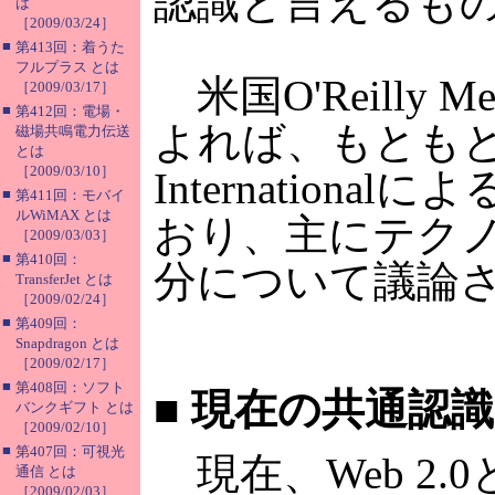
認識と言えるも
は
［2009/03/24］
■
第413回：着うた
フルプラス とは
米国O'Reilly Me
［2009/03/17］
■
第412回：電場・
よれば、もともとWeb 
磁場共鳴電力伝送
とは
［2009/03/10］
Internatio
■
第411回：モバイ
ルWiMAX とは
おり、主にテク
［2009/03/03］
■
第410回：
分について議論
TransferJet とは
［2009/02/24］
■
第409回：
Snapdragon とは
［2009/02/17］
■
第408回：ソフト
■
現在の共通認識
バンクギフト とは
［2009/02/10］
■
第407回：可視光
現在、Web 2
通信 とは
［2009/02/03］