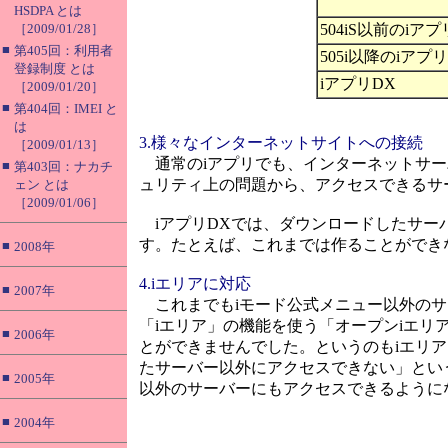
HSDPA とは
［2009/01/28］
504iS以前のiアプ
■
第405回：利用者
505i以降のiアプリ
登録制度 とは
iアプリDX
［2009/01/20］
■
第404回：IMEI と
は
3.様々なインターネットサイトへの接続
［2009/01/13］
通常のiアプリでも、インターネットサー
■
第403回：ナカチ
ュリティ上の問題から、アクセスできるサ
ェン とは
［2009/01/06］
iアプリDXでは、ダウンロードしたサー
す。たとえば、これまでは作ることができ
■
2008年
4.iエリアに対応
■
2007年
これまでもiモード公式メニュー以外のサ
「iエリア」の機能を使う「オープンiエリ
■
2006年
とができませんでした。というのもiエリ
たサーバー以外にアクセスできない」とい
■
2005年
以外のサーバーにもアクセスできるように
■
2004年