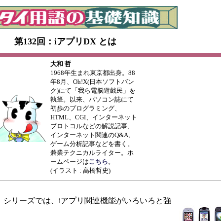
第132回：iアプリDX とは
大和 哲
1968年生まれ東京都出身。88
年8月、Oh!X(日本ソフトバン
ク)にて「我ら電脳遊戯民」を
執筆。以来、パソコン誌にて
初歩のプログラミング、
HTML、CGI、インターネット
プロトコルなどの解説記事、
インターネット関連のQ&A、
ゲーム分析記事などを書く。
兼業テクニカルライター。ホ
ームページは
こちら
。
(イラスト : 高橋哲史)
」シリーズでは、iアプリ関連機能がいろいろと強