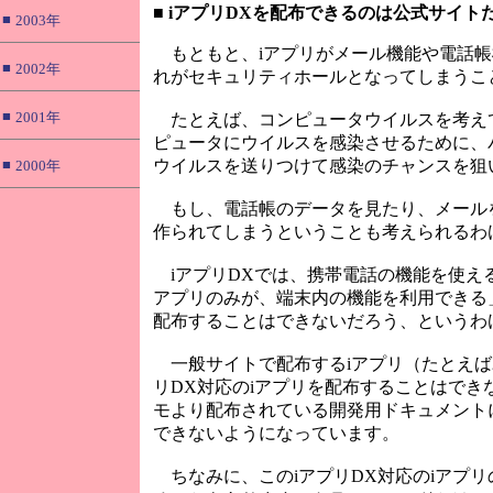
■
iアプリDXを配布できるのは公式サイト
■
2003年
もともと、iアプリがメール機能や電話帳
■
2002年
れがセキュリティホールとなってしまうこ
■
2001年
たとえば、コンピュータウイルスを考え
ピュータにウイルスを感染させるために、
■
ウイルスを送りつけて感染のチャンスを狙
2000年
もし、電話帳のデータを見たり、メールを
作られてしまうということも考えられるわ
iアプリDXでは、携帯電話の機能を使え
アプリのみが、端末内の機能を利用できる
配布することはできないだろう、というわ
一般サイトで配布するiアプリ（たとえばユ
リDX対応のiアプリを配布することはでき
モより配布されている開発用ドキュメントに
できないようになっています。
ちなみに、このiアプリDX対応のiアプ