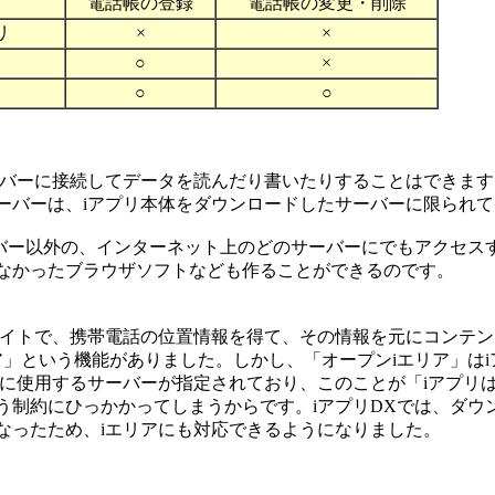
電話帳の登録
電話帳の変更・削除
リ
×
×
○
×
○
○
バーに接続してデータを読んだり書いたりすることはできます
ーバーは、iアプリ本体をダウンロードしたサーバーに限られ
バー以外の、インターネット上のどのサーバーにでもアクセス
なかったブラウザソフトなども作ることができるのです。
イトで、携帯電話の位置情報を得て、その情報を元にコンテン
ア」という機能がありました。しかし、「オープンiエリア」は
アに使用するサーバーが指定されており、このことが「iアプリ
う制約にひっかかってしまうからです。iアプリDXでは、ダウ
なったため、iエリアにも対応できるようになりました。