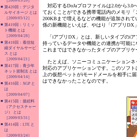
［2009/05/20］
対応するDoJaプロファイルは2.0から3
■
第420回：デジタ
ておくことができる携帯電話内のメモリ「ス
ルサイネージ とは
［2009/05/12］
200KBまで増えるなどの機能が追加され
■
第419回：リミッ
係の新機能といえば、やはり「iアプリDX
ト機能 とは
［2009/04/28］
「iアプリDX」とは、新しいタイプのi
■
第418回：着信短
持っているデータや機能との連携が可能に
縮ダイヤルサービ
これまではできなかったタイプのアプリケ
ス とは
［2009/04/21］
たとえば、ソニーコミュニケーションネット
■
第417回：青少年
対応のアプリケーションです。このソフトは
ネット規制法 とは
上の仮想ペットがiモードメールを相手に届
［2009/04/14］
はできなかったことなのです。
■
第416回：XGP と
は
［2009/04/07］
■
第415回：接続料
（アクセスチャー
ジ） とは
［2009/03/31］
■
第414回：LTE と
は
［2009/03/24］