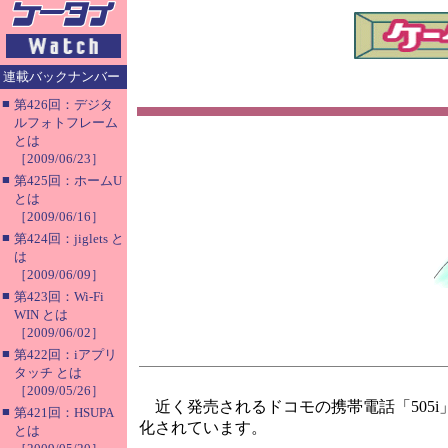
連載バックナンバー
■
第426回：デジタ
ルフォトフレーム
とは
［2009/06/23］
■
第425回：ホームU
とは
［2009/06/16］
■
第424回：jiglets と
は
［2009/06/09］
■
第423回：Wi-Fi
WIN とは
［2009/06/02］
■
第422回：iアプリ
タッチ とは
［2009/05/26］
近く発売されるドコモの携帯電話「505i
■
第421回：HSUPA
化されています。
とは