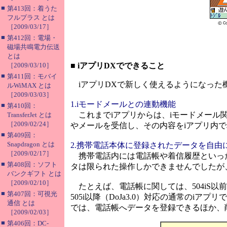
■
第413回：着うた
フルプラス とは
［2009/03/17］
■
第412回：電場・
磁場共鳴電力伝送
とは
［2009/03/10］
■
iアプリDXでできること
■
第411回：モバイ
iアプリDXで新しく使えるようになった
ルWiMAX とは
［2009/03/03］
1.iモードメールとの連動機能
■
第410回：
これまでiアプリからは、iモードメール
TransferJet とは
［2009/02/24］
やメールを受信し、その内容をiアプリ内
■
第409回：
Snapdragon とは
2.携帯電話本体に登録されたデータを自由
［2009/02/17］
携帯電話内には電話帳や着信履歴といった
■
第408回：ソフト
タは限られた操作しかできませんでしたが
バンクギフト とは
［2009/02/10］
たとえば、電話帳に関しては、504iS以前
■
第407回：可視光
505i以降（DoJa3.0）対応の通常のi
通信 とは
では、電話帳へデータを登録できるほか、
［2009/02/03］
■
第406回：DC-