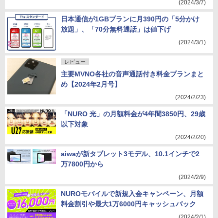
(2024/3/7)
日本通信が1GBプランに月390円の「5分かけ
放題」、「70分無料通話」は値下げ
(2024/3/1)
レビュー
主要MVNO各社の音声通話付き料金プランまと
め【2024年2月号】
(2024/2/23)
「NURO 光」の月額料金が4年間3850円、29歳
以下対象
(2024/2/20)
aiwaが新タブレット3モデル、10.1インチで2
万7800円から
(2024/2/9)
NUROモバイルで新規入会キャンペーン、月額
料金割引や最大1万6000円キャッシュバック
(2024/2/1)