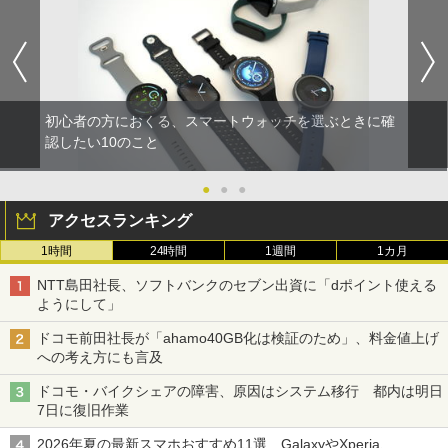
初心者の方におくる、スマートウォッチを選ぶときに確
認したい10のこと
●
●
●
アクセスランキング
1時間
24時間
1週間
1カ月
NTT島田社長、ソフトバンクのセブン出資に「dポイント使える
ようにして」
ドコモ前田社長が「ahamo40GB化は検証のため」、料金値上げ
への考え方にも言及
ドコモ・バイクシェアの障害、原因はシステム移行 都内は明日
7日に復旧作業
2026年夏の最新スマホおすすめ11選 GalaxyやXperia、