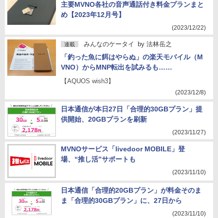
主要MVNO各社の音声通話付き料金プランまと
め【2023年12月号】
(2023/12/22)
みんなのケータイ
by
法林岳之
連載
「釣った魚に餌はやらぬ」の楽天モバイル（M
VNO）からMNP転出を試みるも……
【AQUOS wish3】
(2023/12/8)
日本通信が本日27日「合理的30GBプラン」提
供開始、20GBプランを刷新
(2023/11/27)
MVNOサービス「livedoor MOBILE」登
場、“推し活”サポートも
(2023/11/10)
日本通信「合理的20GBプラン」が料金そのま
ま「合理的30GBプラン」に、27日から
(2023/11/10)