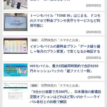
(2024/3/22)
トーンモバイル「TONE IN」はじまる、ドコモ
のスマホで料金プランや見守りサービスなど利
用可能に
(2024/3/22)
石野純也の「スマホとお金」
連載
イオンモバイルの新料金プラン「データ繰り越
し＋毎月のプラン変更」で安くなるか検証する
(2024/3/21)
HISモバイル、最大5回線同時契約で合計8250
円キャッシュバックの「超ファミリー割」
(2024/3/8)
石野純也の「スマホとお金」
連載
「5分かけ放題で月390円」、日本通信の新通話
定額オプションはどれほど安いのか？――ライ
バル各社との比較で解説