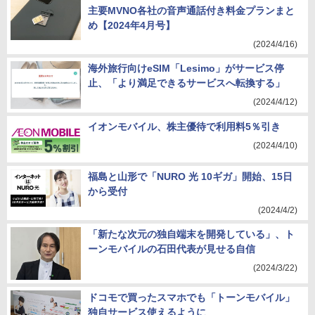
主要MVNO各社の音声通話付き料金プランまと
め【2024年4月号】
(2024/4/16)
海外旅行向けeSIM「Lesimo」がサービス停
止、「より満足できるサービスへ転換する」
(2024/4/12)
イオンモバイル、株主優待で利用料5％引き
(2024/4/10)
福島と山形で「NURO 光 10ギガ」開始、15日
から受付
(2024/4/2)
「新たな次元の独自端末を開発している」、ト
ーンモバイルの石田代表が見せる自信
(2024/3/22)
ドコモで買ったスマホでも「トーンモバイル」
独自サービス使えるように