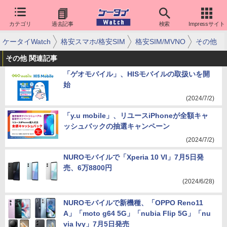
カテゴリ
過去記事
検索
Impressサイト
ケータイWatch
格安スマホ/格安SIM
格安SIM/MVNO
その他
その他 関連記事
「ゲオモバイル」、HISモバイルの取扱いを開
始
(2024/7/2)
「y.u mobile」、リユースiPhoneが全額キャ
ッシュバックの抽選キャンペーン
(2024/7/2)
NUROモバイルで「Xperia 10 VI」7月5日発
売、6万8800円
(2024/6/28)
NUROモバイルで新機種、「OPPO Reno11
A」「moto g64 5G」「nubia Flip 5G」「nu
via Ivy」7月5日発売