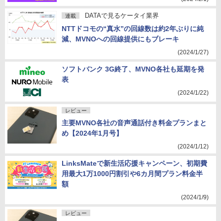
DATAで見るケータイ業界
連載
NTTドコモの“真水”の回線数は約2年ぶりに純
減、MVNOへの回線提供にもブレーキ
(2024/1/27)
ソフトバンク 3G終了、MVNO各社も延期を発
表
(2024/1/22)
レビュー
主要MVNO各社の音声通話付き料金プランまと
め【2024年1月号】
(2024/1/12)
LinksMateで新生活応援キャンペーン、初期費
用最大1万1000円割引や6カ月間プラン料金半
額
(2024/1/9)
レビュー