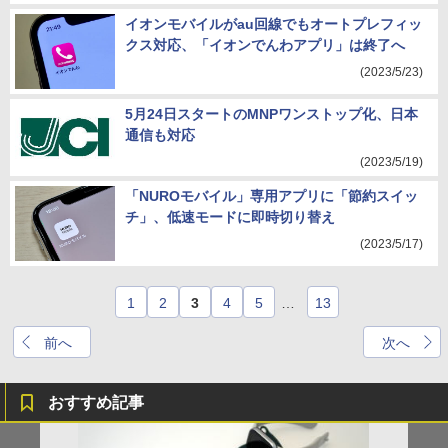
イオンモバイルがau回線でもオートプレフィッ
クス対応、「イオンでんわアプリ」は終了へ
(2023/5/23)
5月24日スタートのMNPワンストップ化、日本
通信も対応
(2023/5/19)
「NUROモバイル」専用アプリに「節約スイッ
チ」、低速モードに即時切り替え
(2023/5/17)
1
2
3
4
5
…
13
前へ
次へ
おすすめ記事