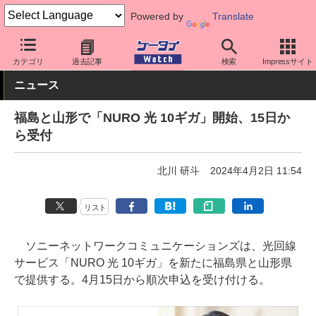
Powered by
Translate
ケータイ Watch
格安スマホ/格安SIM
格安SIM/MVNO
その他
カテゴリ
過去記事
検索
Impressサイト
ニュース
福島と山形で「NURO 光 10ギガ」開始、15日か
ら受付
北川 研斗
2024年4月2日 11:54
リスト
ソニーネットワークコミュニケーションズは、光回線
サービス「NURO 光 10ギガ」を新たに福島県と山形県
で提供する。4月15日から順次申込を受け付ける。