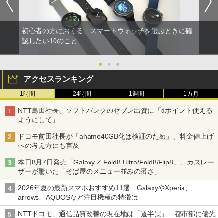
初心者の方におくる、スマートウォッチを選ぶときに確
認したい10のこと
●
●
●
アクセスランキング
1時間
24時間
1週間
1カ月
NTT島田社長、ソフトバンクのセブン出資に「dポイント使える
ようにして」
ドコモ前田社長が「ahamo40GB化は検証のため」、料金値上げ
への考え方にも言及
本日8月7日発売「Galaxy Z Fold8 Ultra/Fold8/Flip8」、カズレー
ザーが驚いた「そば屋のメニュー並みの薄さ」
2026年夏の最新スマホおすすめ11選 GalaxyやXperia、
arrows、AQUOSなど注目機種の特徴は
NTTドコモ、通信品質改善の現在地は「道半ば」 都市部に優先