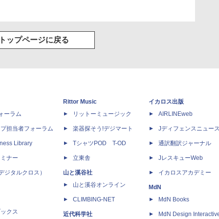
トップページに戻る
Rittor Music
イカロス出版
dフォーラム
リットーミュージック
AIRLINEweb
ップ担当者フォーラム
楽器探そう!デジマート
Jディフェンスニュー
ness Library
TシャツPOD T-OD
通訳翻訳ジャーナル
セミナー
立東舎
JレスキューWeb
 X（デジタルクロス）
山と溪谷社
イカロスアカデミー
山と溪谷オンライン
MdN
CLIMBING-NET
MdN Books
ブックス
近代科学社
MdN Design Interactiv