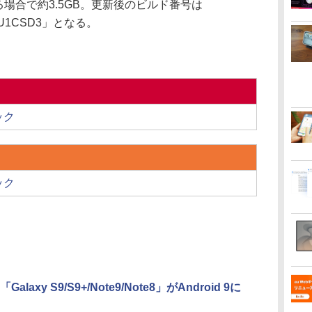
る場合で約3.5GB。更新後のビルド番号は
5KDU1CSD3」となる。
ック
ック
alaxy S9/S9+/Note9/Note8」がAndroid 9に