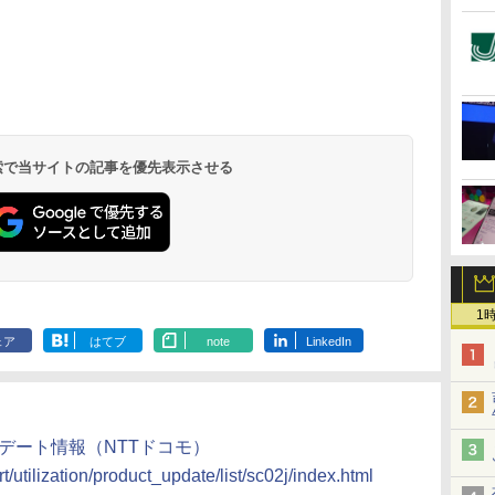
 検索で当サイトの記事を優先表示させる
1
ェア
はてブ
note
LinkedIn
品アップデート情報（NTTドコモ）
/utilization/product_update/list/sc02j/index.html