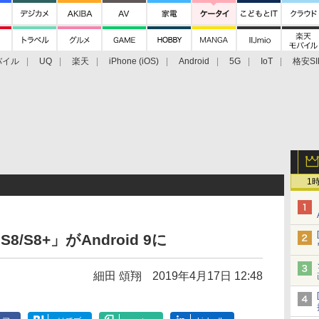
バイル
UQ
楽天
iPhone (iOS)
Android
5G
IoT
格安SI
アクセサリー
業界動向
法人向け
最新技術/その他
1
8/S8+」がAndroid 9に
細田 頌翔
2019年4月17日 12:48