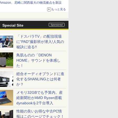
Amazon、尼崎に関西最大の物流拠点を新設
もっと見る
Special Site
「ドスパラTV」の配信現場
に“PAD”撮影班が潜入!人気の
秘訣に迫る!!
鳥肌ものの「DENON
HOME」サウンドを体感し
た！
総合オーディオブランドに進
化するSHANLINGとは何者
か？
メモリ32GBでも予算内。産
経新聞社がAMD Ryzen搭載
dynabookを2千台導入
性能の良いお得な中古PC情
報はこのページでチェック！