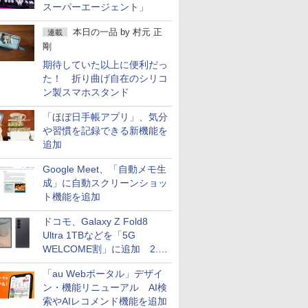
スーパーエージェント」
本日の一品
by
村元 正
連載
剛
期待していた以上に便利だっ
た！ 折り曲げ自在のシリコ
ン製スマホスタンド
「ほぼ日手帳アプリ」、気分
や習慣を記録できる新機能を
追加
Google Meet、「自動メモ生
成」に自動スクリーンショッ
ト機能を追加
ドコモ、Galaxy Z Fold8
Ultra 1TBなどを「5G
WELCOME割」に追加 2.2
万円引き
「au Webポータル」デザイ
ン・機能リニューアル AI検
索やAIレコメンド機能を追加