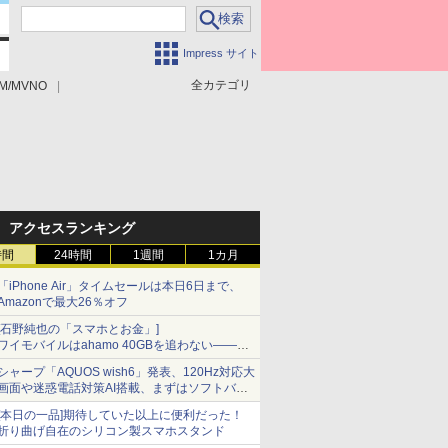
Impress サイト
全カテゴリ
M/MVNO
アクセスランキング
時間
24時間
1週間
1カ月
「iPhone Air」タイムセールは本日6日まで、
Amazonで最大26％オフ
[石野純也の「スマホとお金」]
ワイモバイルはahamo 40GBを追わない――単
身向け「超おトク割」の安さと1年限定の注意
シャープ「AQUOS wish6」発表、120Hz対応大
点
画面や迷惑電話対策AI搭載、まずはソフトバン
クの法人向け
[本日の一品]期待していた以上に便利だった！
折り曲げ自在のシリコン製スマホスタンド