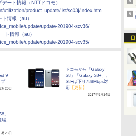
品アップデート情報（NTTドコモ）
/utilization/product_update/list/sc03j/index.html
プデート情報（au）
otice_mobile/update/update-201904-scv36/
ップデート情報（au）
otice_mobile/update/update-201904-scv35/
ドコモから「Galaxy
id 9
S8」「Galaxy S8+」、
ップ
S8+は下り788Mbps対
応
【更新】
年2月20日
2017年5月24日
 S8」
」登場、
年5月23日