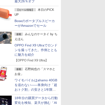
最大26％オフ
本日のPICK
【セール情報】
UP
Boseのポータブルスピーカ
ーがAmazonでセール
みんなのケータイ
by
ち
連載
えほん
OPPO Find X9 Ultraでロンド
ンを撮ってきた。作例ととも
に魅力を紹介
【OPPO Find X9 Ultra】
石野純也の「スマホと
連載
お金」
ワイモバイルはahamo 40GB
を追わない――単身向け「超
おトク割」の安さと1年限定
の注意点
18年分の購買データから行動
変化を検知、楽天が挑む「AI