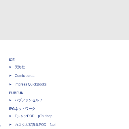
ICE
天海社
ス
Comic curea
impress QuickBooks
PUBFUN
パブファンセルフ
IPGネットワーク
TシャツPOD pTa.shop
カスタム写真集POD fabli
e