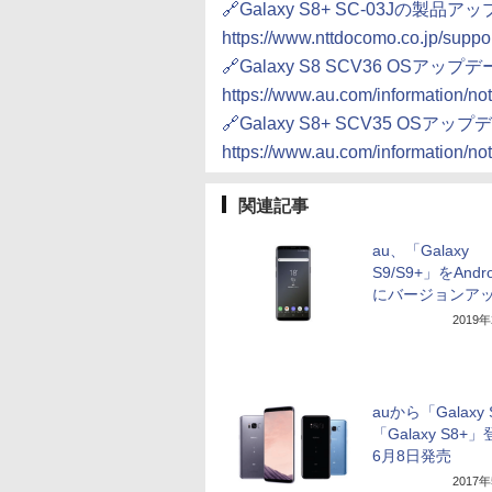
🔗Galaxy S8+ SC-03Jの製
https://www.nttdocomo.co.jp/support
🔗Galaxy S8 SCV36 OSアッ
https://www.au.com/information/n
🔗Galaxy S8+ SCV35 OSア
https://www.au.com/information/n
関連記事
au、「Galaxy
S9/S9+」をAndro
にバージョンア
2019
auから「Galaxy
「Galaxy S8+
6月8日発売
2017