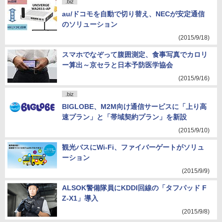
.biz
au/ドコモを自動で切り替え、NECが安定通信
のソリューション
(2015/9/18)
スマホでなぞって腹囲測定、食事写真でカロリ
ー算出～京セラと日本予防医学協会
(2015/9/16)
.biz
BIGLOBE、M2M向け通信サービスに「上り高
速プラン」と「帯域契約プラン」を新設
(2015/9/10)
観光バスにWi-Fi、ファイバーゲートがソリュ
ーション
(2015/9/9)
ALSOK警備隊員にKDDI回線の「タフパッド F
Z-X1」導入
(2015/9/8)