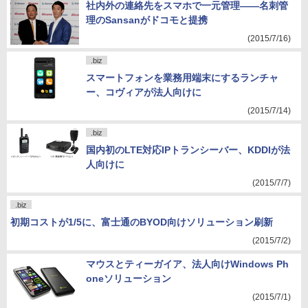
社内外の連絡先をスマホで一元管理――名刺管
理のSansanがドコモと提携
(2015/7/16)
.biz
スマートフォンを業務用端末にするランチャ
ー、コヴィアが法人向けに
(2015/7/14)
.biz
国内初のLTE対応IPトランシーバー、KDDIが法
人向けに
(2015/7/7)
.biz
初期コストが1/5に、富士通のBYOD向けソリューション刷新
(2015/7/2)
マウスとティーガイア、法人向けWindows Ph
oneソリューション
(2015/7/1)