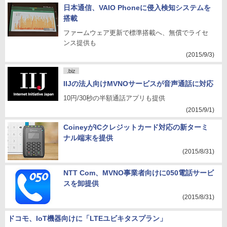
日本通信、VAIO Phoneに侵入検知システムを
搭載
ファームウェア更新で標準搭載へ、無償でライセ
ンス提供も
(2015/9/3)
.biz
IIJの法人向けMVNOサービスが音声通話に対応
10円/30秒の半額通話アプリも提供
(2015/9/1)
CoineyがICクレジットカード対応の新ターミ
ナル端末を提供
(2015/8/31)
NTT Com、MVNO事業者向けに050電話サービ
スを卸提供
(2015/8/31)
ドコモ、IoT機器向けに「LTEユビキタスプラン」