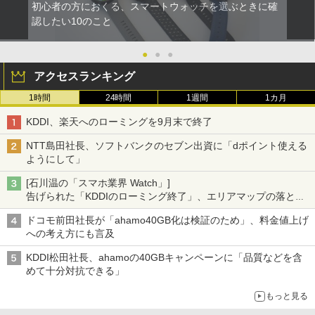
初心者の方におくる、スマートウォッチを選ぶときに確
認したい10のこと
●
●
●
アクセスランキング
1時間
24時間
1週間
1カ月
KDDI、楽天へのローミングを9月末で終了
NTT島田社長、ソフトバンクのセブン出資に「dポイント使える
ようにして」
[石川温の「スマホ業界 Watch」]
告げられた「KDDIのローミング終了」、エリアマップの落とし
穴と楽天モバイルの課題
ドコモ前田社長が「ahamo40GB化は検証のため」、料金値上げ
への考え方にも言及
KDDI松田社長、ahamoの40GBキャンペーンに「品質などを含
めて十分対抗できる」
もっと見る