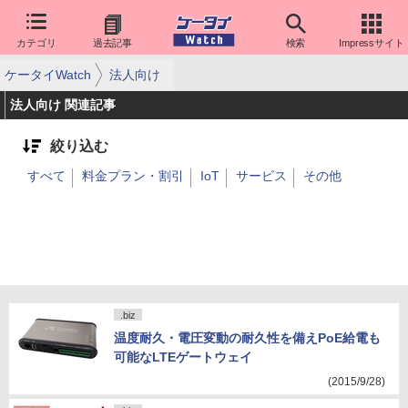
カテゴリ
過去記事
検索
Impressサイト
ケータイWatch
法人向け
法人向け 関連記事
絞り込む
すべて
料金プラン・割引
IoT
サービス
その他
.biz
温度耐久・電圧変動の耐久性を備えPoE給電も
可能なLTEゲートウェイ
(2015/9/28)