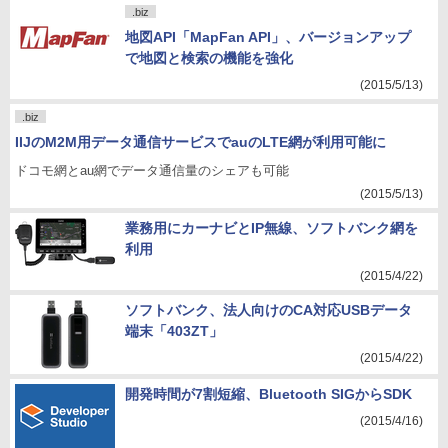
.biz
地図API「MapFan API」、バージョンアップ
で地図と検索の機能を強化
(2015/5/13)
.biz
IIJのM2M用データ通信サービスでauのLTE網が利用可能に
ドコモ網とau網でデータ通信量のシェアも可能
(2015/5/13)
業務用にカーナビとIP無線、ソフトバンク網を
利用
(2015/4/22)
ソフトバンク、法人向けのCA対応USBデータ
端末「403ZT」
(2015/4/22)
開発時間が7割短縮、Bluetooth SIGからSDK
(2015/4/16)