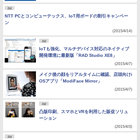
.biz
NTT PCとコンピューテックス、IoT用ボードの割引キャンペー
ン
(2015/4/14)
.biz
IoTも強化、マルチデバイス対応のネイティブ
開発環境に最新版「RAD Studio XE8」
(2015/4/7)
メイク後の顔をリアルタイムに確認、店頭向けi
OSアプリ「ModiFace Mirror」
(2015/4/7)
.biz
凸版印刷、スマホとVRを利用した販促ソリュ
ーション
(2015/4/3)
.biz