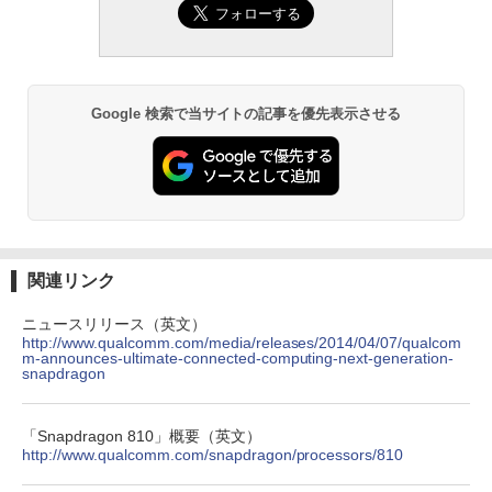
Google 検索で当サイトの記事を優先表示させる
関連リンク
ニュースリリース（英文）
http://www.qualcomm.com/media/releases/2014/04/07/qualcom
m-announces-ultimate-connected-computing-next-generation-
snapdragon
「Snapdragon 810」概要（英文）
http://www.qualcomm.com/snapdragon/processors/810