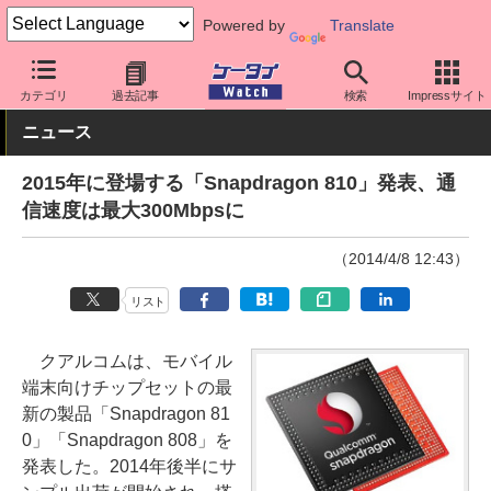
Powered by
Translate
ケータイ Watch
最新技術/その他
チップセット
カテゴリ
過去記事
検索
Impressサイト
ニュース
2015年に登場する「Snapdragon 810」発表、通
信速度は最大300Mbpsに
（2014/4/8 12:43）
リスト
クアルコムは、モバイル
端末向けチップセットの最
新の製品「Snapdragon 81
0」「Snapdragon 808」を
発表した。2014年後半にサ