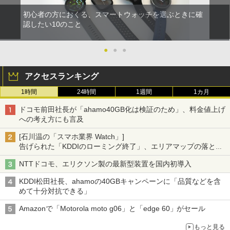
初心者の方におくる、スマートウォッチを選ぶときに確
認したい10のこと
●
●
●
アクセスランキング
1時間
24時間
1週間
1カ月
ドコモ前田社長が「ahamo40GB化は検証のため」、料金値上げ
への考え方にも言及
[石川温の「スマホ業界 Watch」]
告げられた「KDDIのローミング終了」、エリアマップの落とし
穴と楽天モバイルの課題
NTTドコモ、エリクソン製の最新型装置を国内初導入
KDDI松田社長、ahamoの40GBキャンペーンに「品質などを含
めて十分対抗できる」
Amazonで「Motorola moto g06」と「edge 60」がセール
もっと見る