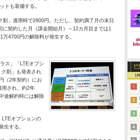
スロットも装備する。
割」適用時で2800円。ただし、契約満了月の末日
初に契約した月（課金開始月）～12カ月目までは1
は1万4700円の解除料が発生する。
プラス」「LTEオプシ
おトク割」も発表され
1
5円（2年契約）にお
適用され、約2年
。中途解約時には解除
LTEオプションの
が発生する。