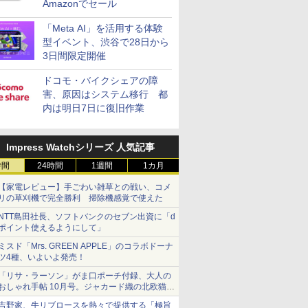
Amazonでセール
「Meta AI」を活用する体験
型イベント、渋谷で28日から
3日間限定開催
ドコモ・バイクシェアの障
害、原因はシステム移行 都
内は明日7日に復旧作業
Impress Watchシリーズ 人気記事
時間
24時間
1週間
1カ月
【家電レビュー】手ごわい雑草との戦い、コメ
リの草刈機で完全勝利 掃除機感覚で使えた
NTT島田社長、ソフトバンクのセブン出資に「d
ポイント使えるようにして」
ミスド「Mrs. GREEN APPLE」のコラボドーナ
ツ4種、いよいよ発売！
「リサ・ラーソン」がま口ポーチ付録、大人の
おしゃれ手帖 10月号。ジャカード織の北欧猫デ
ザイン
吉野家、牛リブロースを熱々で提供する「極旨