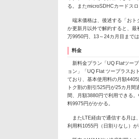
る。またmicroSDHCカード
端末価格は、後述する「おトク
か更新月以外で解約すると、最
万9950円、13～24カ月目まで
料金
新料金プラン「UQ Flatツー
ョン」「UQ Flat ツープラス
ており、基本使用料の月額440
トク割の割引525円が25カ月間
間、月額3880円で利用できる
料9975円がかかる。
またLTE経由で通信する月は、
利用料1055円（日割りなし）