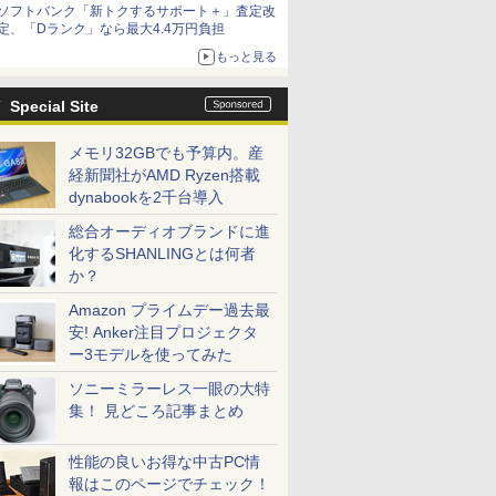
ソフトバンク「新トクするサポート＋」査定改
定、「Dランク」なら最大4.4万円負担
もっと見る
Special Site
メモリ32GBでも予算内。産
経新聞社がAMD Ryzen搭載
dynabookを2千台導入
総合オーディオブランドに進
化するSHANLINGとは何者
か？
Amazon プライムデー過去最
安! Anker注目プロジェクタ
ー3モデルを使ってみた
ソニーミラーレス一眼の大特
集！ 見どころ記事まとめ
性能の良いお得な中古PC情
報はこのページでチェック！