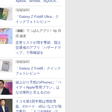
Xperia、arrows、AQUOSな
ど注目機種の特徴は
レビュー
「Galaxy Z Fold8 Ultra」ク
イックフォトレビュー
てっぱんアプリ！
by
日
連載
沼 諭史
災害リスクが増す季節、国土
交通省のアプリ「ハザードマ
ップ」で再確認を
レビュー
「Galaxy Z Fold8」クイック
フォトレビュー
値上がり予想のiPhoneに「ペ
イディApple専用プラン」は
なぜ便利と言えるのか
ドコモ第1四半期は増収増
益、dカード・d払いなどが強
力牽引 「ドコモMAX」は