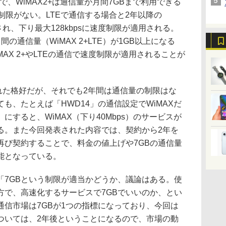
、WiMAX2+は通信量が月間7GBまで利用できる
制限がない。LTEで通信する場合と2年以降の
用され、下り最大128kbpsに速度制限が適用される。
の通信量（WiMAX 2+LTE）が1GB以上になる
iMAX 2+やLTEの通信で速度制限が適用されることが
られた格好だが、それでも2年間は通信量の制限はな
も、たとえば「HWD14」の通信設定でWiMAXだ
すると、WiMAX（下り40Mbps）のサービスが
る。また今回発表された内容では、契約から2年を
再び契約することで、料金の値上げや7GBの通信量
能となっている。
7GBという制限が適当かどうか、議論はある。使
方で、高速化するサービスで7GBでいいのか、とい
信市場は7GBが1つの指標になっており、今回は
ついては、2年後ということになるので、市場の動