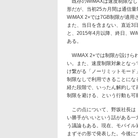
既存のWiMAXは速度制限なしで
形だが、当初25カ月間は通信量
WiMAX 2+では7GB制限が適
また、当日を含まない、直近3日間
と、2015年4月以降、終日、W
ある。
WiMAX 2+では制限が設け
い。また、速度制限対象となって
け繋がる「ノーリミットモード」に
制限なしで利用できることにな
経た段階で、いったん解約して
制限を避ける、という行動も可
この点について、野坂社長は「
い勝手がいいという話がある一
う議論もある。現在、モバイル通
まずその形で発表した。今後に