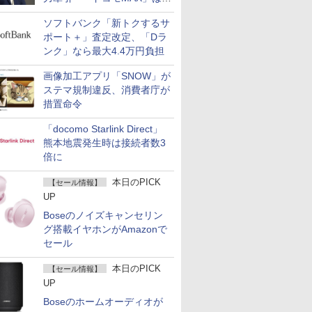
400万契約突破
ソフトバンク「新トクするサ
ポート＋」査定改定、「Dラ
ンク」なら最大4.4万円負担
画像加工アプリ「SNOW」が
ステマ規制違反、消費者庁が
措置命令
「docomo Starlink Direct」
熊本地震発生時は接続者数3
倍に
本日のPICK
【セール情報】
UP
Boseのノイズキャンセリン
グ搭載イヤホンがAmazonで
セール
本日のPICK
【セール情報】
UP
Boseのホームオーディオが