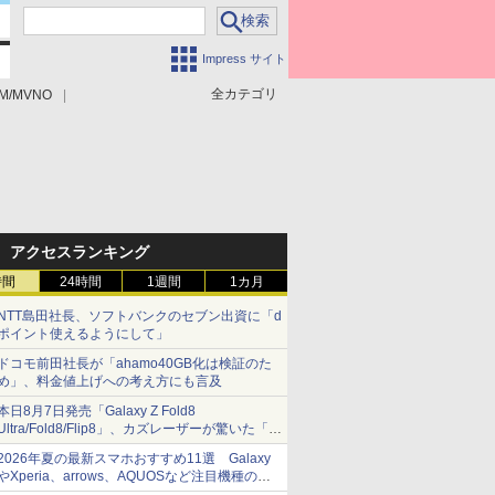
Impress サイト
全カテゴリ
M/MVNO
アクセスランキング
時間
24時間
1週間
1カ月
NTT島田社長、ソフトバンクのセブン出資に「d
ポイント使えるようにして」
ドコモ前田社長が「ahamo40GB化は検証のた
め」、料金値上げへの考え方にも言及
本日8月7日発売「Galaxy Z Fold8
Ultra/Fold8/Flip8」、カズレーザーが驚いた「そ
ば屋のメニュー並みの薄さ」
2026年夏の最新スマホおすすめ11選 Galaxy
やXperia、arrows、AQUOSなど注目機種の特
徴は