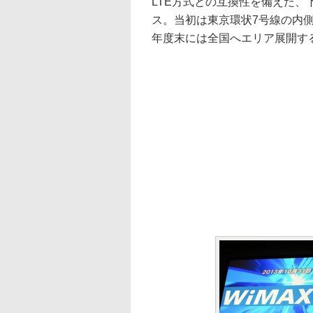
LTE方式との互換性を備えた、下り
ス。当初は東京環状7号線の内側
年度末には全国へエリア展開す