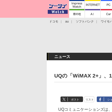
ドコモ
au
ソフトバンク
ワイモ
格安スマホ/SIMフリースマホ
周辺機器/
ニュース
UQの「WiMAX 2+」、
ポスト
リスト
シ
UQコミュニケーションズは、