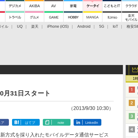
バイル
UQ
楽天
iPhone (iOS)
Android
5G
IoT
格安SI
アクセサリー
業界動向
法人向け
最新技術/その他
1
10月31日スタート
（2013/9/30 10:30）
ェア
はてブ
note
LinkedIn
新方式を採り入れたモバイルデータ通信サービス