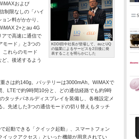
iMAXおよび
は通信制限なしの「ハイ
ション料がかかり、
AX 2+とau 4G
リアで高速に通信で
アモード」と3つの
KDDI田中社長が登場して、auとUQ
の協業によるサービスを2日後に発
。これらのモード
表することを明らかにした
など、後述するよう
、重さは約140g。バッテリーは3000mAh。WiMAXで
時間、LTEで約9時間10分と、どの通信経路でも約9時
チのタッチパネルディスプレイを装備し、各種設定メ
る。先述した3つの通信モードの切り替えもタッチ
で起動できる「クイック起動」、スマートフォン
クイックアクセス」といった機能が用意されてい