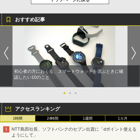
おすすめ記事
初心者の方におくる、スマートウォッチを選ぶときに確
認したい10のこと
●
●
●
アクセスランキング
1時間
24時間
1週間
1カ月
NTT島田社長、ソフトバンクのセブン出資に「dポイント使える
ようにして」