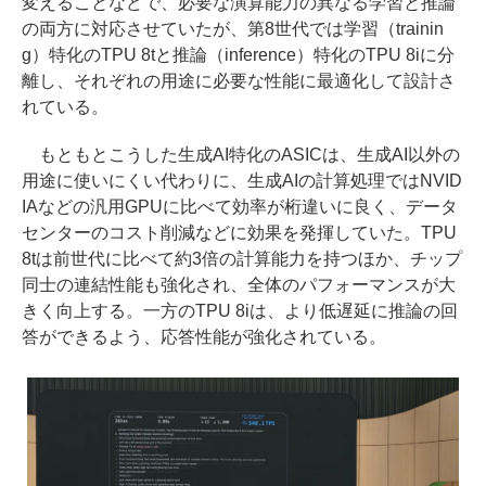
変えることなどで、必要な演算能力の異なる学習と推論
の両方に対応させていたが、第8世代では学習（trainin
g）特化のTPU 8tと推論（inference）特化のTPU 8iに分
離し、それぞれの用途に必要な性能に最適化して設計さ
れている。
もともとこうした生成AI特化のASICは、生成AI以外の
用途に使いにくい代わりに、生成AIの計算処理ではNVID
IAなどの汎用GPUに比べて効率が桁違いに良く、データ
センターのコスト削減などに効果を発揮していた。TPU
8tは前世代に比べて約3倍の計算能力を持つほか、チップ
同士の連結性能も強化され、全体のパフォーマンスが大
きく向上する。一方のTPU 8iは、より低遅延に推論の回
答ができるよう、応答性能が強化されている。