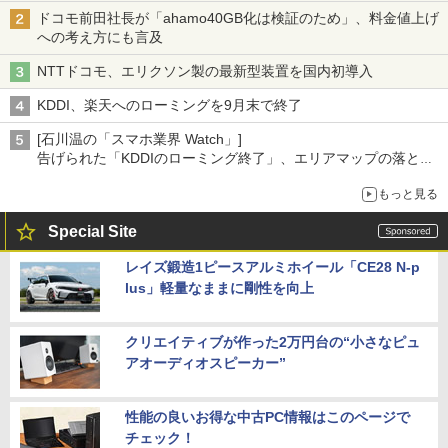
ドコモ前田社長が「ahamo40GB化は検証のため」、料金値上げ
への考え方にも言及
NTTドコモ、エリクソン製の最新型装置を国内初導入
KDDI、楽天へのローミングを9月末で終了
[石川温の「スマホ業界 Watch」]
告げられた「KDDIのローミング終了」、エリアマップの落とし
穴と楽天モバイルの課題
もっと見る
Special Site
レイズ鍛造1ピースアルミホイール「CE28 N-p
lus」軽量なままに剛性を向上
クリエイティブが作った2万円台の“小さなピュ
アオーディオスピーカー”
性能の良いお得な中古PC情報はこのページで
チェック！