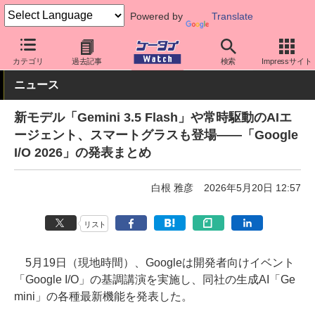
Powered by
Translate
ケータイ Watch
OS
Android
アプリ・サービス
カテゴリ
過去記事
検索
Impressサイト
ニュース
新モデル「Gemini 3.5 Flash」や常時駆動のAIエ
ージェント、スマートグラスも登場――「Google
I/O 2026」の発表まとめ
白根 雅彦
2026年5月20日 12:57
リスト
5月19日（現地時間）、Googleは開発者向けイベント
「Google I/O」の基調講演を実施し、同社の生成AI「Ge
mini」の各種最新機能を発表した。