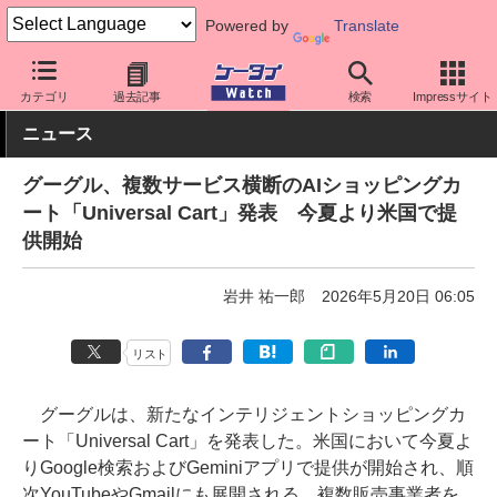
Powered by
Translate
ケータイ Watch
業界動向
Google
カテゴリ
過去記事
検索
Impressサイト
ニュース
グーグル、複数サービス横断のAIショッピングカ
ート「Universal Cart」発表 今夏より米国で提
供開始
岩井 祐一郎
2026年5月20日 06:05
リスト
グーグルは、新たなインテリジェントショッピングカ
ート「Universal Cart」を発表した。米国において今夏よ
りGoogle検索およびGeminiアプリで提供が開始され、順
次YouTubeやGmailにも展開される。複数販売事業者を