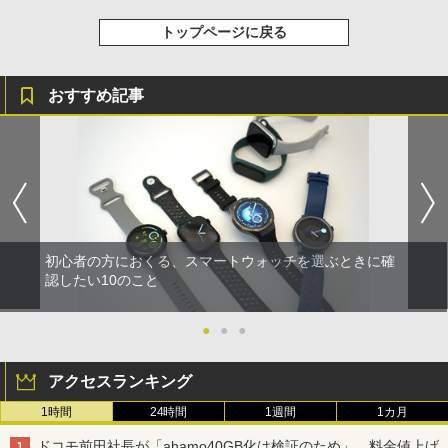
トップページに戻る
おすすめ記事
初心者の方におくる、スマートウォッチを選ぶときに確
認したい10のこと
●
●
●
アクセスランキング
1時間
24時間
1週間
1カ月
ドコモ前田社長が「ahamo40GB化は検証のため」、料金値上げ