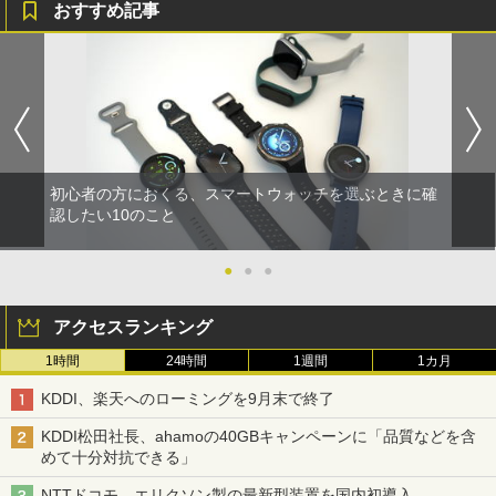
おすすめ記事
初心者の方におくる、スマートウォッチを選ぶときに確
認したい10のこと
●
●
●
アクセスランキング
1時間
24時間
1週間
1カ月
KDDI、楽天へのローミングを9月末で終了
KDDI松田社長、ahamoの40GBキャンペーンに「品質などを含
めて十分対抗できる」
NTTドコモ、エリクソン製の最新型装置を国内初導入