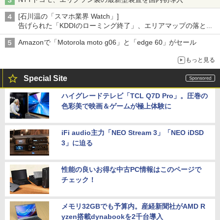
[石川温の「スマホ業界 Watch」]
告げられた「KDDIのローミング終了」、エリアマップの落とし
穴と楽天モバイルの課題
Amazonで「Motorola moto g06」と「edge 60」がセール
もっと見る
Special Site
ハイグレードテレビ「TCL Q7D Pro」。圧巻の
色彩美で映画＆ゲームが極上体験に
iFi audio主力「NEO Stream 3」「NEO iDSD
3」に迫る
性能の良いお得な中古PC情報はこのページで
チェック！
メモリ32GBでも予算内。産経新聞社がAMD R
yzen搭載dynabookを2千台導入