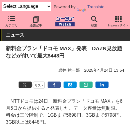
Powered by
Translate
ケータイ Watch
キャリア
ドコモ
料金プラン・割引
カテゴリ
過去記事
検索
Impressサイト
ニュース
新料金プラン「ドコモ MAX」発表 DAZN見放題
などが付いて最大8448円
岩井 祐一郎
2025年4月24日 13:54
リスト
NTTドコモは24日、新料金プラン「ドコモ MAX」を6
月5日から提供すると発表した。データ容量は無制限。
料金は三段階制で、1GBまで5698円、3GBまで6798円、
3GB以上は8448円。