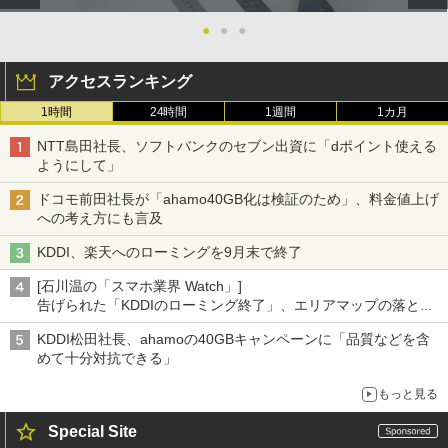
●
●
●
アクセスランキング
1時間
24時間
1週間
1カ月
NTT島田社長、ソフトバンクのセブン出資に「dポイント使える
ようにして」
ドコモ前田社長が「ahamo40GB化は検証のため」、料金値上げ
への考え方にも言及
KDDI、楽天へのローミングを9月末で終了
[石川温の「スマホ業界 Watch」]
告げられた「KDDIのローミング終了」、エリアマップの落とし
穴と楽天モバイルの課題
KDDI松田社長、ahamoの40GBキャンペーンに「品質などを含
めて十分対抗できる」
もっと見る
Special Site