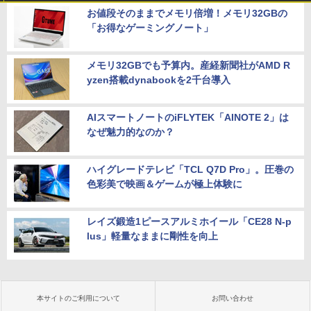
お値段そのままでメモリ倍増！メモリ32GBの
「お得なゲーミングノート」
メモリ32GBでも予算内。産経新聞社がAMD R
yzen搭載dynabookを2千台導入
AIスマートノートのiFLYTEK「AINOTE 2」は
なぜ魅力的なのか？
ハイグレードテレビ「TCL Q7D Pro」。圧巻の
色彩美で映画＆ゲームが極上体験に
レイズ鍛造1ピースアルミホイール「CE28 N-p
lus」軽量なままに剛性を向上
本サイトのご利用について
お問い合わせ